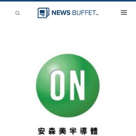
回到首頁
新聞稿分類
登入
刊登