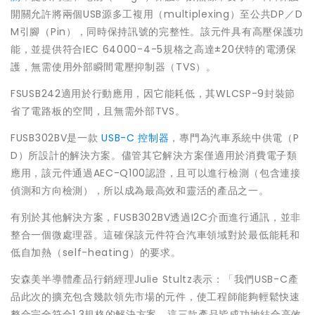
開關允許將兩個USB源多工複用（multiplexing）至公共DP／D
M引腳（Pin），同時保持訊號的完整性。該元件具有高壓保護功
能，並提供符合IEC 64000-4-5規格之高達±20伏特的電湧保
護，無需使用外部瞬間電壓抑制器（TVS）。
FSUSB242適用於行動應用，因它能耗低，其WLCSP-9封裝節
省了電路板的空間，且無需外部TVS。
FUSB302BV是一款
USB-C 控制器
，專門為汽車系統中供電（P
D）所設計的解決方案。儘管其它解決方案僅適用於消費電子類
應用，該元件通過AEC-Q100認證，且可以進行檢測（包含連接
偵測和方向檢測），所以成為最高效和靈活的產品之一。
有別於其他解決方案，FUSB302BV透過I2C介面進行通訊，並非
整合一個微處理器。這確保該元件符合汽車領域對於最低能耗和
低自加熱（self-heating）的要求。
安森美半導體產品行銷經理Julie Stultz表示：「我們USB-C產
品此次的擴充包含幾款領先市場的元件，使工程師能夠輕鬆快速
整合完全符合1.3規格的解決方案。這三款產品皆成功地結合高效