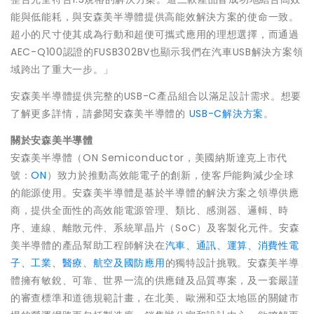
能與低能耗，與安森美半導體提供高能效解決方案的使命一致。
超小的尺寸使其成為行動和超便可攜式應用的理想選擇，而通過
AEC-Q100認證的FUSB302BV也顯示我們在汽車USB解決方案領
域跨出了重大一步。」
安森美半導體提供完整的USB-C產品組合以滿足設計需求。想要
了解更多詳情，請參閱安森美半導體的
USB-C解決方案
。
關於安森美半導體
安森美半導體（ON Semiconductor，美國納斯達克上市代
號：
ON
）致力於推動高效能電子的創新，使客戶能夠減少全球
的能源使用。安森美半導體是基於半導體的解決方案之領導供應
商，提供全面性的高效能電源管理、類比、感測器、邏輯、時
序、連線、離散元件、系統單晶片（SoC）及客製化元件。安森
美半導體的產品幫助工程師解決在
汽車、通訊、運算、消費性電
子、工業、醫療、航空及國防應用
的獨特設計挑戰。安森美半導
體擁有敏銳、可靠、世界一流的供應鏈及品質專案，及一套嚴謹
的審查標準和道德規範計畫，在北美、歐洲和亞太地區的關鍵市