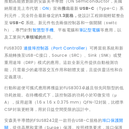
推動高能效創新的安森美半導體（ON Semiconductor，美國
納斯達克上市代號：
ON
）宣佈
推出
最新
USB-C
（Type-C）系
列元件，完全符合最新修定的
1.3
規格
，
使設計工程師能輕鬆整合
至
USB-C
系统。新元件包含兩個控制器和一個開關（switc
h），專門針對
智慧型手機
、平板電腦和
筆記型電腦
等應用，以
及工業與汽
車領域
的
應用。
FUSB303
連接埠控制器（Port Controller）
可將當前系統和新
系統轉換至USB-C接口，Source（SRC）、Sink（SNK）或雙
重用途埠（DRP）模式的應用。這款全新元件提供自動檢測功
能，只需最少的處理器交互作用和韌體支援，且提供靈活性和自
定義選項。
行動和超便可攜式應用將獲益於FUSB303卓越且領先同類型的低
功耗效能。在待機模式下，該控制器的功耗小於10微安培（μ
A），採用超薄（1.6 x 1.6 x 0.375 mm）QFN-12封裝，比標準
CSP封裝更輕薄，用於日益空間受限的設計中。
安森美半導體的FSUSB242是一款符合USB-C規格的
埠口保護開
關
，提供高壓和電湧（Surge）保護。按照標準要求，埠口保護