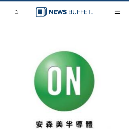
回到首頁
新聞稿分類
登入
刊登