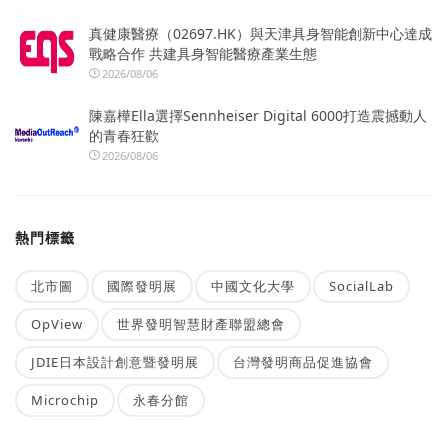
真健康醫療（02697.HK）與天津具身智能創新中心達成
戰略合作 共建具身智能醫療產業生態
2026/08/06
陳嘉樺Ella選擇Sennheiser Digital 6000打造震撼動人
的青春狂歡
2026/08/06
熱門標籤
北市圖
國際發明展
中國文化大學
SocialLab
OpView
世界發明智慧財產聯盟總會
JDIE日本設計創意暨發明展
台灣發明商品促進協會
Microchip
永春分館