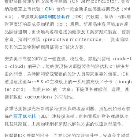
推動高能效創新的安森美半導體（ON Semiconductor，美國
納斯達克上市代號：
ON
）發佈一款全新多重感測器擴充板（shi
eld），並擴展其
物聯網開發套件
（IDK）的軟體，幫助工程師應
對更廣泛的高成長物聯網（IoT）應用。新產品使客戶能加速產
品開發週期，更快地為各種連接的健康及工業穿戴式裝置、智慧
家庭、預測性維護（predictive maintenance）、資產追蹤
與其他工業物聯網應用部署IoT解決方案。
安森美半導體的IDK是一個直覺、模組化、節點到雲端（node-t
o-cloud）的平台，能夠實現快速原型製作的評估和IoT解決方
案的開發，為時間和資源緊張的設計人員帶來重要的價值。IDK
透過連接至Arm® SoC主機板上的一系列擴充板／子卡（daugh
ter card），能夠在IoT的「大傘」下提供各種感測、處理、連
接和致動（actuation）的可能性。
多重感測器擴充板新增多種慣性與環境感測器。搭配例如最近發
佈的
藍牙低功耗
（BLE）連接擴充板，能夠實現針對各種超低功
耗智慧家庭、工業物聯網和穿戴式解決方案的快速原型製作。
軟體是IDK 整體的部分，而在此次的功能提升中，安森美半導體