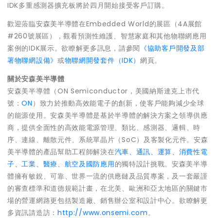
IDK多重感測器擴充板將於四月開始接受客戶訂購。
歡迎蒞臨安森美半導體在Embedded World的展區（4A展館
#260號展區），觀看預測性維護、智慧家庭和其他物聯網應用
案例的IDK展示。欲瞭解更多訊息，請參閱
《協助客戶開發及部
署物聯網設備》
或
物聯網開發套件（IDK）
網頁。
關於安森美半導體
安森美半導體（ON Semiconductor，美國納斯達克上市代
號：
ON
）致力於推動高效能電子的創新，使客戶能夠減少全球
的能源使用。安森美半導體是基於半導體的解決方案之領導供應
商，提供全面性的高效能電源管理、類比、感測器、邏輯、時
序、連線、離散元件、系統單晶片（SoC）及客製化元件。安森
美半導體的產品幫助工程師解決在
汽車、通訊、運算、消費性電
子、工業、醫療、航空及國防應用
的獨特設計挑戰。安森美半導
體擁有敏銳、可靠、世界一流的供應鏈及品質專案，及一套嚴謹
的審查標準和道德規範計畫，在北美、歐洲和亞太地區的關鍵市
場的營運網路更包括製造廠、銷售辦公室和設計中心。欲瞭解更
多資訊請造訪：
http://www.onsemi.com
。