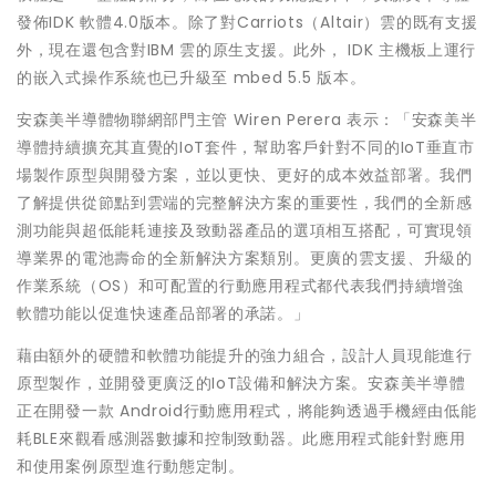
發佈IDK 軟體4.0版本。除了對Carriots（Altair）雲的既有支援
外，現在還包含對IBM 雲的原生支援。此外， IDK 主機板上運行
的嵌入式操作系統也已升級至 mbed 5.5 版本。
安森美半導體物聯網部門主管 Wiren Perera 表示：「安森美半
導體持續擴充其直覺的IoT套件，幫助客戶針對不同的IoT垂直市
場製作原型與開發方案，並以更快、更好的成本效益部署。我們
了解提供從節點到雲端的完整解決方案的重要性，我們的全新感
測功能與超低能耗連接及致動器產品的選項相互搭配，可實現領
導業界的電池壽命的全新解決方案類別。更廣的雲支援、升級的
作業系統（OS）和可配置的行動應用程式都代表我們持續增強
軟體功能以促進快速產品部署的承諾。」
藉由額外的硬體和軟體功能提升的強力組合，設計人員現能進行
原型製作，並開發更廣泛的IoT設備和解決方案。安森美半導體
正在開發一款 Android行動應用程式，將能夠透過手機經由低能
耗BLE來觀看感測器數據和控制致動器。此應用程式能針對應用
和使用案例原型進行動態定制。