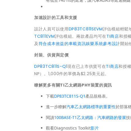
有低至140 ns的延遲，讓汽車ADAS等延遲
加速設計的工具和支援
設計人員可以使用
DP83TC811SEVM
評估模組輕鬆地
TC811EVM
評估模組。兩款產品均可在
TI商店
和授
及
符合成本效益的車載資訊娛樂系統參考設計
開始
封裝、供貨與定價
DP83TC811S-Q1
現在已上市供貨可在
TI商店
和授權
NP）。1,000件的單價為$2.25美元起。
瞭解更多有關
TI
乙太網路
PHY
裝置的資訊
下載
DP83TC811S-Q1
產品規格表。
進一步瞭解
汽車乙太網路標準的重要性
於部落
閱讀
100BASE-T1乙太網路：汽車網路的發展
技
觀看Diagnostics Toolkit
影片