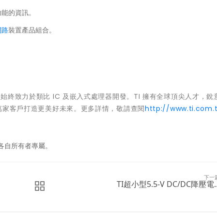
功能的資訊。
網路
裝置產品組合。
，始終致力於類比 IC 及嵌入式處理器開發。TI 擁有全球頂尖人才，銳
0 萬家客戶打造更美好未來。更多詳情，敬請查閱
http://www.ti.com.
歸其各自所有者專屬。
下一
TI超小型5.5-V DC/DC降壓電..