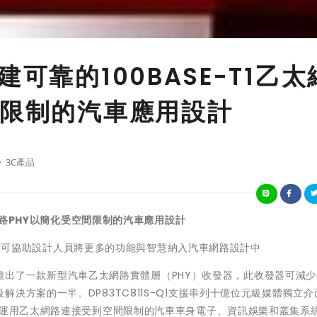
可靠的100BASE-T1乙太
間限制的汽車應用設計
3C產品
路
PHY
以簡化受空間限制的汽車應用設計
II技術可協助設計人員將更多的功能與智慧納入汽車網路設計中
）近日推出了一款新型汽車乙太網路實體層（PHY）收發器，此收發器可減
決方案的一半。DP83TC811S-Q1支援串列十億位元級媒體獨立介
能運用乙太網路連接受到空間限制的汽車車身電子、資訊娛樂和叢集系