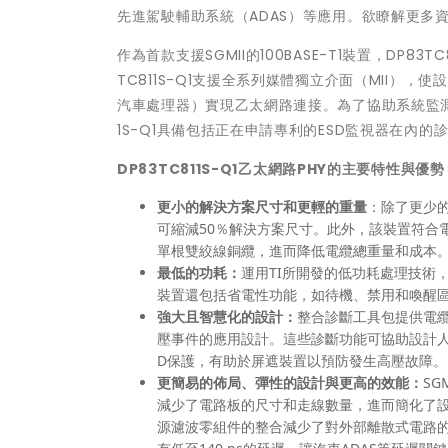
先進駕駛輔助系統（ADAS）等應用。欲瞭解更多
作為首款支援SGMII的100BASE-T1裝置，DP8
TC811S-Q1支援全系列媒體獨立介面（MII），
汽車處理器）實現乙太網路連接。為了協助系統監測並
1S-Q1具備包括正在申請專利的ESD監視器在內的
DP83TC811S-Q1
乙太網路
PHY
的主要特性與優勢
更小的解決方案尺寸和更輕的重量
：除了更少的
可縮減50％解決方案尺寸。此外，該裝置符合電機電子
單根雙絞線銅纜，進而降低電纜總重量和成本
最低的功耗：
運用TI所開發的低功耗處理技術，
裝置還包括省電性功能，如待機、禁用和喚醒區
強大且智慧化的設計：
整合診斷工具包提供電纜
壓事件的應用設計。這些診斷功能可協助設計人員持
D保護，有助於屏遮裝置以預防發生高壓故障。
更簡易
的佈局
、彈性
的設計
與更
高的
效能
：
SG
減少了電路板的尺寸和走線數量，進而簡化了設
源濾波零組件的整合減少了對外部離散式電路的需