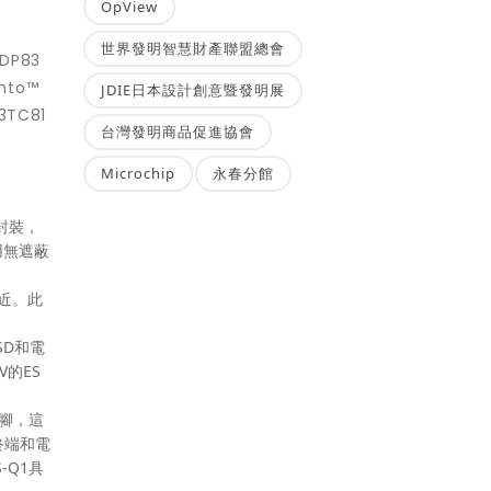
OpView
世界發明智慧財產聯盟總會
DP83
to™
JDIE日本設計創意暨發明展
TC81
台灣發明商品促進協會
Microchip
永春分館
封裝，
用無遮蔽
靠近。此
SD和電
V的ES
針腳，這
終端和電
-Q1具