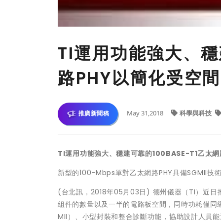
TI運用功能強大、穩建
路PHY以簡化受空
May 31,2018
科學與科技
推廣新聞稿
TI
運用功能強大、穩建可靠的
100BASE-T1
乙太網
新型的100-Mbps單對乙太網路PHY具備SGM
(台北訊，2018年05月03日) 德州儀器（TI
組件的數量以及一半的電路板空間，同時功耗僅同級解
MII）、小型封裝和整合診斷功能，協助設計人員