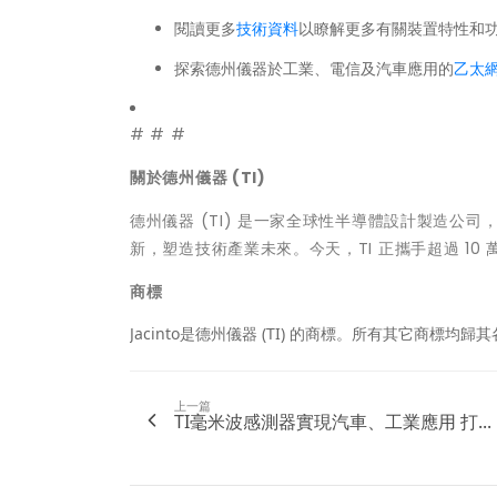
閱讀更多
技術資料
以瞭解更多有關裝置特性和
探索德州儀器於工業、電信及汽車應用的
乙太
# # #
關於德州儀器
(TI)
德州儀器 (TI) 是一家全球性半導體設計製造公司
新，塑造技術產業未來。今天，TI 正攜手超過 1
商標
Jacinto是德州儀器 (TI) 的商標。所有其它商標均
上一篇
TI毫米波感測器實現汽車、工業應用 打...