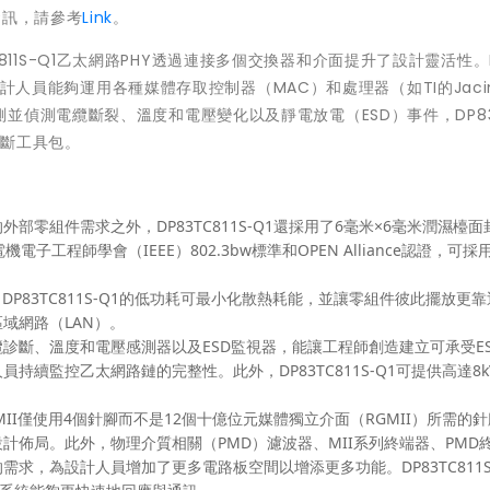
資訊，請參考
Link
。
3TC811S-Q1乙太網路PHY透過連接多個交換器和介面提升了設計靈活性。
使設計人員能夠運用各種媒體存取控制器（MAC）和處理器（如TI的Jacin
偵測電纜斷裂、溫度和電壓變化以及靜電放電（ESD）事件，DP83
診斷工具包。
外部零組件需求之外，DP83TC811S-Q1還採用了6毫米×6毫米潤濕檯面
工程師學會（IEEE）802.3bw標準和OPEN Alliance認證，可採
。
DP83TC811S-Q1的低功耗可最小化散熱耗能，並讓零組件彼此擺放更
域網路（LAN）。
診斷、溫度和電壓感測器以及ESD監視器，能讓工程師創造建立可承受E
續監控乙太網路鏈的完整性。此外，DP83TC811S-Q1可提供高達8k
MII僅使用4個針腳而不是12個十億位元媒體獨立介面（RGMII）所需的
計佈局。此外，物理介質相關（PMD）濾波器、MII系列終端器、PMD
求，為設計人員增加了更多電路板空間以增添更多功能。DP83TC811S