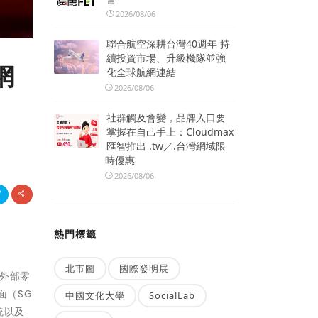
2026/08/06
聯合航空深耕台灣40週年 持
續投資市場、升級機隊並強
網
化全球航網連結
2026/08/06
社群觸及會變，品牌入口要
掌握在自己手上：Cloudmax
匯智推出 .tw／.台灣網域限
時優惠
2026/08/06
熱門標籤
北市圖
國際發明展
少外部零
面（SG
中國文化大學
SocialLab
統以及