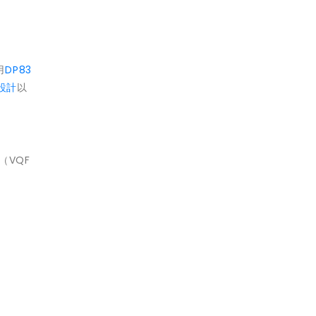
用
DP83
設計
以
（VQF