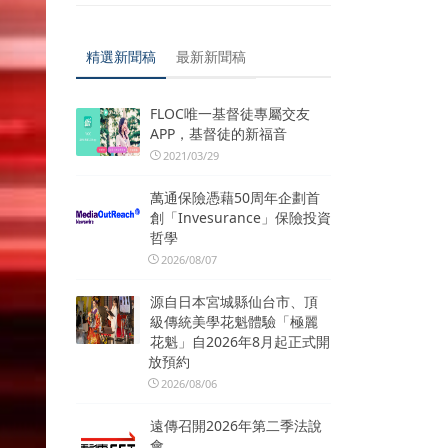
精選新聞稿
最新新聞稿
FLOC唯一基督徒專屬交友
APP，基督徒的新福音
2021/03/29
萬通保險憑藉50周年企劃首
創「Invesurance」保險投資
哲學
2026/08/07
源自日本宮城縣仙台市、頂
級傳統美學花魁體驗「極麗
花魁」自2026年8月起正式開
放預約
2026/08/06
遠傳召開2026年第二季法說
會