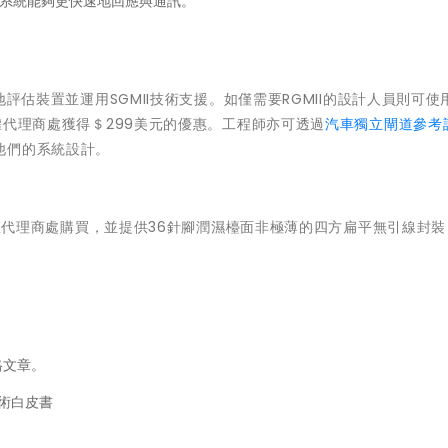
關鍵系統能夠更快速地回應與通訊。
評估裝置並運用SGMII技術支援。如僅需要RGMII的設計人員則可使
權代理商處獲得＄299美元的優惠。工程師亦可透過
汽車獨立閘道參考
他們的系統設計。
代理商處購買，並提供36針腳潤濕檯面非極薄的四方扁平無引線封裝
格文章。
術白皮書