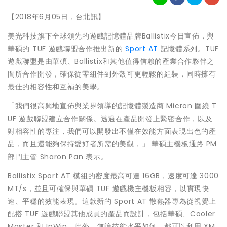
【2018年6月05日，台北訊】
美光科技旗下全球領先的遊戲記憶體品牌Ballistix今日宣佈，與
華碩的 TUF 遊戲聯盟合作推出新的
Sport AT
記憶體系列。TUF
遊戲聯盟是由華碩、Ballistix和其他值得信賴的產業合作夥伴之
間所合作開發，確保從零組件到外殼可更輕鬆的組裝，同時擁有
最佳的相容性和互補的美學。
「我們很高興地宣佈與業界領導的記憶體製造商 Micron 圍繞 T
UF 遊戲聯盟建立合作關係。透過在產品開發上緊密合作，以及
對相容性的專注，我們可以開發出不僅在效能方面表現出色的產
品，而且還能夠保持愛好者所需的美觀，」 華碩主機板通路 PM
部門主管 Sharon Pan 表示。
Ballistix Sport AT 模組的密度最高可達 16GB，速度可達 3000
MT/s，並且可確保與華碩 TUF 遊戲機主機板相容，以實現快
速、平穩的效能表現。這款新的 Sport AT 散熱器專為從視覺上
配搭 TUF 遊戲聯盟其他成員的產品而設計，包括華碩、Cooler
Master 和 InWin。此外，無論技能水平如何，都可以利用 XM