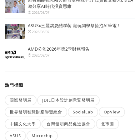
邀分享AI時代投資思維
2026/08/07
ASUSx三麗鷗耍酷聯萌 潮玩開學祭搶抱AI筆電！
2026/08/07
AMD公佈2026年第2季財務報告
2026/08/07
熱門標籤
國際發明展
JDIE日本設計創意暨發明展
世界發明智慧財產聯盟總會
SocialLab
OpView
中國文化大學
台灣發明商品促進協會
北市圖
ASUS
Microchip