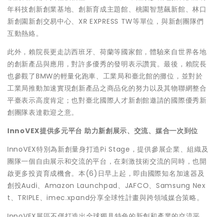
年科技創新創業基地、創新育成主題館、桃園智慧飆新館、林口
新創園新創交易中心、XR EXPRESS TW等單位，與新創團隊們
互動熱絡。
此外，賴院長更走訪西班牙、荷蘭等國家館，體驗來自世界各地
的創新產品與應用，對許多優秀的發明表示讚賞。最後，賴院長
也參觀了BMW的輕量化跑車、工業局和臺北館的攤位，並對於
工業局推動加速實現創新產品之商品化的努力以及其物聯網整合
平臺表示高度肯定；也對臺北國際人才新創館邀請的國際優秀新
創團隊表達歡迎之意。
InnoVEX
提供多元平台 助力新創展示、交流、媒合一次到位
InnoVEX特別為新創量身打造Pi Stage，提供參展企業、組織及
團隊一個自由展示和交流的平台，在刺激技術交流的同時，也開
啟更多投資育成機會。本(6)日早上起，即由國際知名加速器及
創投Audi、Amazon Launchpad、JAFCO、Samsung Nex
t、TRIPLE、imec.xpand分享全球性計畫與跨領域媒合策略。
InnoVEX展區不僅打造出全球獨具特色的新創和產業的交流平