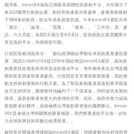
開序幕。InnoVEX做為亞洲最具指標性的新創平台，今年吸引了
來自21國潛力新創企業、創投和加速器共襄盛舉，參展商規模創
下388家的新高，較去年成長超過四成。今年InnoVEX展區共有
「展示」、「論壇」、「競賽」、「發表」、「工作坊」及「參
訪」六大亮點，為期3天展出至6月8日，提供新創企業及團隊分
享交流的平台，內容精彩可期。
行政院長賴清德表示：「數位經濟崛起帶動全球新創產業蓬勃發
展，因此COMPUTEX從2016年開始增設InnoVEX展區，成為新
創業者技術發表與尋求資金的最佳平台，每年都有來自台灣及國
際的眾多買家和業者參與。行政院也非常重視新創發展，因此推
動支持新創發展的行動方案。為了幫助新創業者度過創業早期資
金不足的情況，國發會特地編列了一千億基金，同時提供友善的
環境，讓新創業者有更大的發揮的空間。此外，政府亦致力成為
新創業者好夥伴，並積極將台灣新創業者推向國際舞台。Innvo
VEX是連接台灣和國際的重要橋梁，我們將透過此平台進一步助
力全球新興技術與數位經濟發展。」
賴院長於開幕典禮後親臨InnoVEX展區，陸續參觀包括科技部青