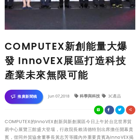
COMPUTEX新創能量大爆
發 InnoVEX展區打造科技
產業未來無限可能
Jun 07,2018
科學與科技
3C產品
推廣新聞稿
COMPUTEX的InnoVEX創新與新創展區今日上午於台北世界貿
易中心展覽三館盛大登場，行政院長賴清德特別出席擔任開幕貴
賓，偕同外貿協會董事長黃志芳等國內外重要貴賓為InnoVEX揭