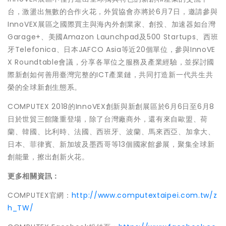
台，激盪出無數的合作火花，外貿協會亦將於6月7日，邀請參與
InnoVEX展區之國際買主與海內外創業家、創投、加速器如台灣
Garage+、美國Amazon Launchpad及500 Startups、西班
牙Telefonica、日本JAFCO Asia等近20個單位，參與InnoVE
X Roundtable會議，分享各單位之服務及產業經驗，並探討國
際新創如何善用臺灣完整的ICT產業鏈，共同打造新一代共生共
榮的全球新創生態系。
COMPUTEX 2018的InnoVEX創新與新創展區於6月6日至6月8
日於世貿三館隆重登場，除了台灣廠商外，還有來自歐盟、荷
蘭、韓國、比利時、法國、西班牙、波蘭、馬來西亞、加拿大、
日本、菲律賓、新加坡及墨西哥等13個國家館參展，聚集全球新
創能量，擦出創新火花。
更多相關資訊：
COMPUTEX官網：
http://www.computextaipei.com.tw/z
h_TW/