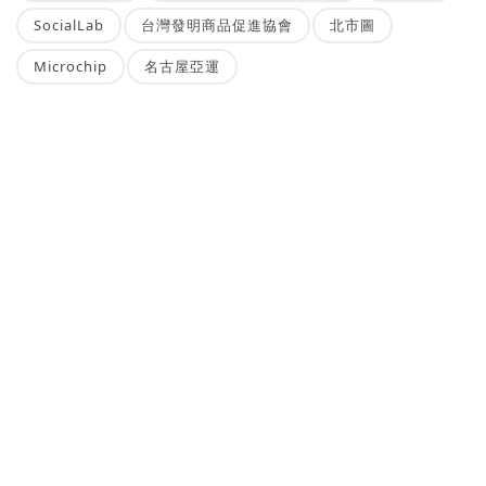
SocialLab
台灣發明商品促進協會
北市圖
Microchip
名古屋亞運
NEWSBUFFET 新聞稿自助吧
新聞稿的好去處，三分鐘上稿完成，最快接觸最多讀者的方案！
刊登新聞稿
立即購買新聞稿曝光
發一篇新聞稿透通到各大媒體的最快速、最便捷的方案！