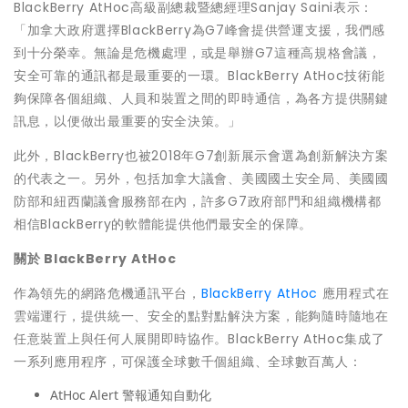
BlackBerry AtHoc高級副總裁暨總經理Sanjay Saini表示：
「加拿大政府選擇BlackBerry為G7峰會提供營運支援，我們感
到十分榮幸。無論是危機處理，或是舉辦G7這種高規格會議，
安全可靠的通訊都是最重要的一環。BlackBerry AtHoc技術能
夠保障各個組織、人員和裝置之間的即時通信，為各方提供關鍵
訊息，以便做出最重要的安全決策。」
此外，BlackBerry也被2018年G7創新展示會選為創新解決方案
的代表之一。另外，包括加拿大議會、美國國土安全局、美國國
防部和紐西蘭議會服務部在內，許多G7政府部門和組織機構都
相信BlackBerry的軟體能提供他們最安全的保障。
關於
BlackBerry AtHoc
作為領先的網路危機通訊平台，
BlackBerry AtHoc
應用程式在
雲端運行，提供統一、安全的點對點解決方案，能夠隨時隨地在
任意裝置上與任何人展開即時協作。BlackBerry AtHoc集成了
一系列應用程序，可保護全球數千個組織、全球數百萬人：
AtHoc Alert 警報通知自動化