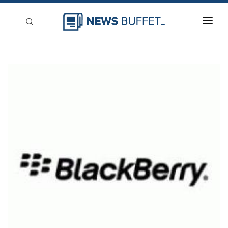
回到首頁
新聞稿分類
登入
刊登