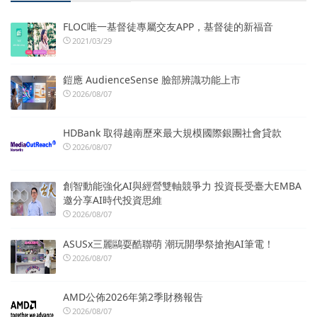
FLOC唯一基督徒專屬交友APP，基督徒的新福音
2021/03/29
鎧應 AudienceSense 臉部辨識功能上市
2026/08/07
HDBank 取得越南歷來最大規模國際銀團社會貸款
2026/08/07
創智動能強化AI與經營雙軸競爭力 投資長受臺大EMBA
邀分享AI時代投資思維
2026/08/07
ASUSx三麗鷗耍酷聯萌 潮玩開學祭搶抱AI筆電！
2026/08/07
AMD公佈2026年第2季財務報告
2026/08/07