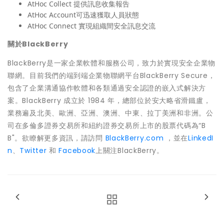
AtHoc Collect 提供訊息收集報告
AtHoc Account可迅速獲取人員狀態
AtHoc Connect 實現組織間安全訊息交流
關於
BlackBerry
BlackBerry是一家企業軟體和服務公司，致力於實現安全企業物
聯網。目前我們的端到端企業物聯網平台BlackBerry Secure，
包含了企業溝通協作軟體和各類通過安全認證的嵌入式解決方
案。BlackBerry 成立於 1984 年，總部位於安大略省滑鐵盧，
業務遍及北美、歐洲、亞洲、澳洲、中東、拉丁美洲和非洲。公
司在多倫多證券交易所和紐約證券交易所上市的股票代碼為“B
B"。欲瞭解更多資訊，請訪問
BlackBerry.com
，並在
LinkedI
n
、
Twitter
和
Facebook
上關注BlackBerry。