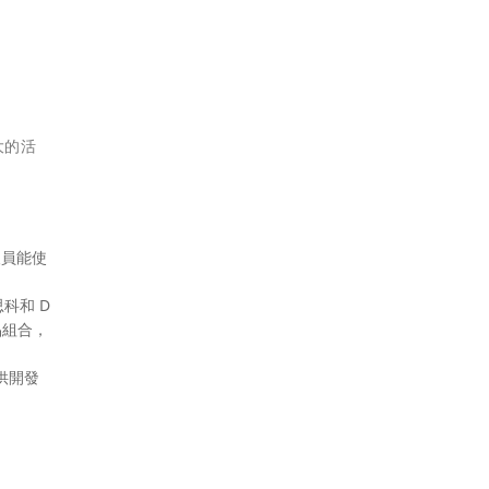
大的活
人員能使
科和 D
品組合，
供開發