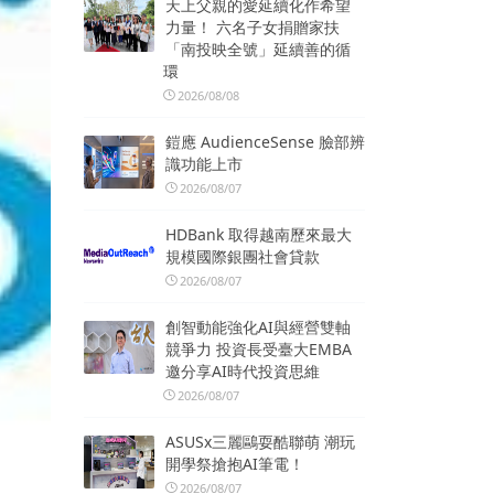
天上父親的愛延續化作希望
力量！ 六名子女捐贈家扶
「南投映全號」延續善的循
環
2026/08/08
鎧應 AudienceSense 臉部辨
識功能上市
2026/08/07
HDBank 取得越南歷來最大
規模國際銀團社會貸款
2026/08/07
創智動能強化AI與經營雙軸
競爭力 投資長受臺大EMBA
邀分享AI時代投資思維
2026/08/07
ASUSx三麗鷗耍酷聯萌 潮玩
開學祭搶抱AI筆電！
2026/08/07