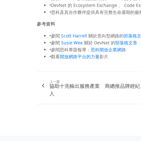
•DevNet 的 Ecosystem Exchange 、 Code 
•思科及其合作夥伴提供具有完整生命週期的服
參考資料
•參閱
Scott Harrell
關於意向型網路的
部落格
•參閱
Susie Wee
關於 DevNet 的
部落格文章
•參閱思科專題報導：
思科開放企業網路
•觀看
開放網路平台的力量
影片
上一篇
協助十兆輸出服務產業 商總推品牌經紀
人