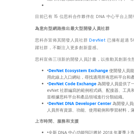
目前已有 15 位思科合作夥伴在 DNA 中心平台上開
為意向型網路推出最大型開發人員社群
思科亦宣佈其開發人員社群
DevNet
已擁有超過 
躍社群，不斷注入更多創新靈感。
思科宣佈三項新的開發人員計畫，以推動其創新生
•
DevNet Ecosystem Exchange
使開發人員
用此線上入口網站，尋找適用所有思科平台和產品
•
DevNet Code Exchange
為開發人員提供了
evNet 社群編寫的範例程式碼、配接器、工具和軟體
並根據思科平台和產品領域進行分類組織。
•
DevNet DNA Developer Center
為開發人員
人員所有資源、功能、使用範例和學習材料，
上市時間、服務和支援
•全新 DNA 中心功能預計將於 2018 年