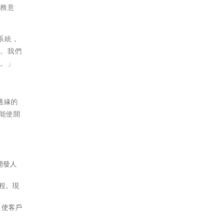
業務意
式系統，
新。我們
譚。」
邊緣的
在能使開
開發人
流程。現
，使客戶