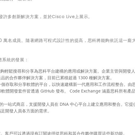
發許多創新解決方案，並於Cisco Live上展示。
50 萬名成員。隨著網路可程式設計性的提高，思科將能夠依託這一龐
態系統的發展：
能夠輕鬆搜尋和分享為思科平台建構的應用或解決方案。企業主管與開發
的合作夥伴解決方案，目前已累積超過 1300 種解決方案。
一個存取和分享軟體的平台，以快速建構新一代應用和工作流程整合。由思
開發套件皆透過 GitHub 發布。 Code Exchange 涵蓋思科所有產
的一站式商店，支援開發人員在 DNA 中心平台上建立應用和整合。它提
滿足開發人員各方面的需求。
夏季上市。客戶可以透過現有訂閱途徑從思科和其合作夥伴購買這些新功能。