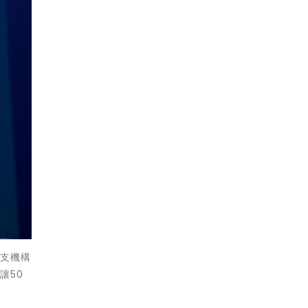
分支機構
讓50