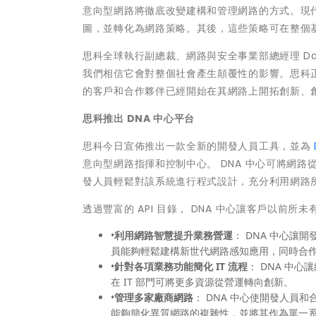
意向型網路將徹底改變建構和管理網路的方式。現
圖，並轉化為網路策略。其後，這些策略可在整個
思科全球執行副總裁、網路與安全事業部總經理 Davi
我們相信它會對整個社會產生顛覆性的影響。思科
的客戶和合作夥伴已經開始在其網路上開拓創新、
思科推出
DNA
中心平台
思科今日宣佈推出一款全新的開發人員工具，並為
意向型網路指揮和控制中心。 DNA 中心可將網路
發人員輕鬆對該系統進行程式設計，充分利用網路
透過豐富的 API 目錄， DNA 中心讓客戶以
•
利用網路智慧提升業務營運
： DNA 中心讓
員能夠輕鬆建構新世代網路感知應用，同時合
•
針對各項
業務
功能簡化
IT
流程
： DNA 中心
在 IT 部門可將更多資源從營運轉向創新。
•
管理多家廠商網路
： DNA 中心使開發人員
能夠簡化異質網路的複雜性，並將其作為單一