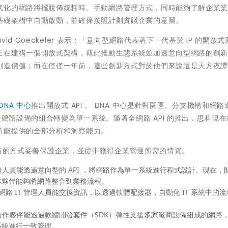
代化的網路將擺脫傳統耗時、手動網路管理方式，同時能夠了解企業
基礎架構中自動啟動，並確保按照計劃實踐企業的意圖。
d Goeckeler 表示：「意向型網路代表著下一代基於 IP 的開放
正在建構一個開放式架構，藉此推動生態系統並加速意向型網路的創
創造價值；而在僅僅一年前，這些創新方式對於他們來說還是天方夜
DNA 中心
推出開放式 API 。 DNA 中心是針對園區、分支機構和網路
從硬體設備的組合轉變為單一系統。隨著全網路 API 的推出，思科現
所能提供的全部分析和洞察能力。
前所未有的方式妥善保護企業，並從中獲得企業營運所需的情資。
開發人員能透過意向型的 API ，將網路作為單一系統進行程式設計。現在，
作夥伴能夠將網路整合到業務流程。
讓網路 IT 管理人員能交換資訊，以透過軟體配接器，自動化 IT 系統中的
和合作夥伴能透過軟體開發套件（SDK）彈性支援多家廠商設備組成的網路
系統進行一致管理。