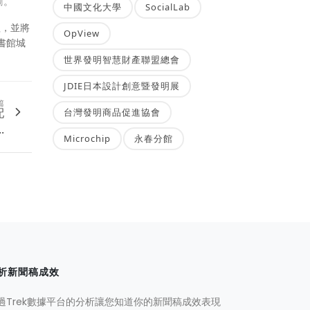
勵。
中國文化大學
SocialLab
理，並將
OpView
書館城
世界發明智慧財產聯盟總會
JDIE日本設計創意暨發明展
篇
配
台灣發明商品促進協會
.
Microchip
永春分館
析新聞稿成效
過Trek數據平台的分析讓您知道你的新聞稿成效表現