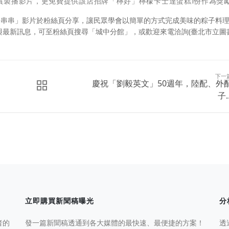
償製播影片，更免費提供該店招牌「檸好」檸檬卡士達蛋糕1份作為獎
子串串」影片於粉絲頁分享，讓民眾學會以簡單的方式完成美味的粽子料
與最新訊息，可至粉絲頁搜尋「城中分館」，或歡迎來電洽詢(臺北市立圖
下一
慶祝「劉毅英文」50週年，陸配、外
子..
立即購買新聞稿曝光
分
者的
發一篇新聞稿透通到各大媒體的最快速、最便捷的方案！
透