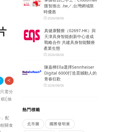
匯智推出 .tw／.台灣網域限
時優惠
2026/08/06
片
真健康醫療（02697.HK）與
天津具身智能創新中心達成
戰略合作 共建具身智能醫療
產業生態
2026/08/06
陳嘉樺Ella選擇Sennheiser
Digital 6000打造震撼動人的
青春狂歡
2026/08/06
者只需分
蛋糕(抽
熱門標籤
e」配
北市圖
國際發明展
閱相關食