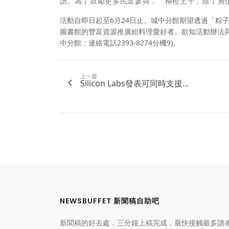
譜。為了鼓勵更多民眾參與，「柳橙王子」除了無
活動自即日起至6月24日止。城中分館期望透過「粽
圖書館的豐富資源推廣給料理愛好者。欲知活動辦法
中分館：連絡電話2393-8274分機9)。
上一篇
Silicon Labs發表可同時支援...
NEWSBUFFET 新聞稿自助吧
新聞稿的好去處，三分鐘上稿完成，最快接觸最多讀