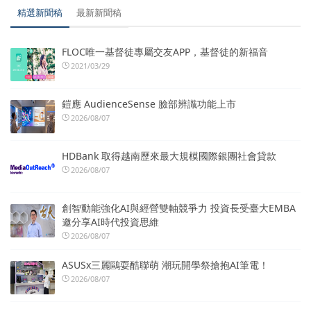
精選新聞稿
最新新聞稿
FLOC唯一基督徒專屬交友APP，基督徒的新福音
2021/03/29
鎧應 AudienceSense 臉部辨識功能上市
2026/08/07
HDBank 取得越南歷來最大規模國際銀團社會貸款
2026/08/07
創智動能強化AI與經營雙軸競爭力 投資長受臺大EMBA
邀分享AI時代投資思維
2026/08/07
ASUSx三麗鷗耍酷聯萌 潮玩開學祭搶抱AI筆電！
2026/08/07