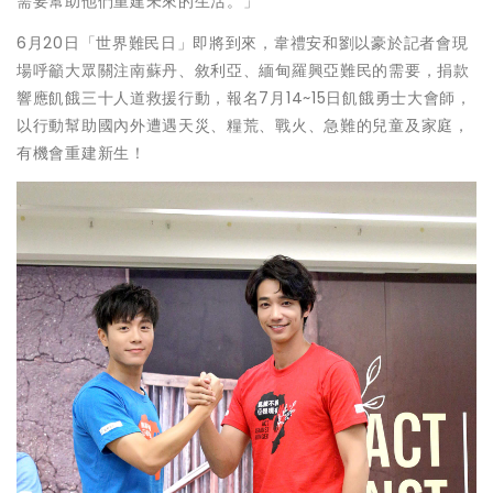
需要幫助他們重建未來的生活。」
6月20日「世界難民日」即將到來，韋禮安和劉以豪於記者會現
場呼籲大眾關注南蘇丹、敘利亞、緬甸羅興亞難民的需要，捐款
響應飢餓三十人道救援行動，報名7月14~15日飢餓勇士大會師，
以行動幫助國內外遭遇天災、糧荒、戰火、急難的兒童及家庭，
有機會重建新生！