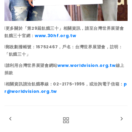
l
更多關於「第
29
屆飢餓三十」相關資訊，請至台灣世界展望會
飢餓三十官網：
www.30hf.org.tw
l
郵政劃撥帳號：
15752467
，戶名：台灣世界展望會，註明：
「飢餓三十」
l
請利用台灣世界展望會網站
www.worldvision.org.tw
線上
捐款
l
相關資訊請洽飢餓專線：
02-2175-1995
，或洽詢電子信箱：
p
r@worldvision.org.tw