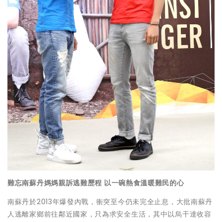
難忘南蘇丹媽媽親訴逃難歷程
以一碗熱食溫暖難民的心
南蘇丹於2013年爆發內戰，衝突至今仍未完全止息，大批南蘇丹
人逃離家鄉前往鄰近國家，只為求安全生活，其中以烏干達收容