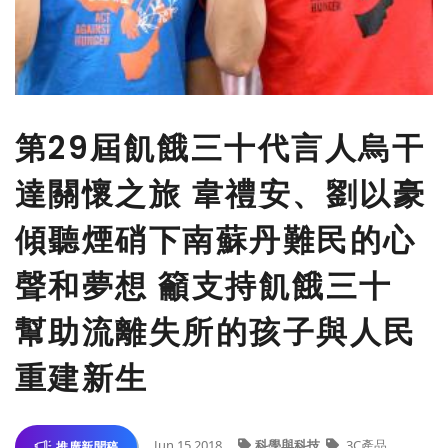
第29屆飢餓三十代言人烏干
達關懷之旅 韋禮安、劉以豪
傾聽煙硝下南蘇丹難民的心
聲和夢想 籲支持飢餓三十
幫助流離失所的孩子與人民
重建新生
Jun 15,2018
科學與科技
3C產品
推廣新聞稿