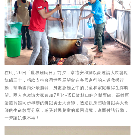
在6月20日「世界難民日」前夕，韋禮安和劉以豪邀請大眾響應
飢餓三十，捐款支持台灣世界展望會在各國進行的人道救援行
動，幫助國內外最脆弱、身處急難之中的兒童和家庭獲得生存盼
望。兩人也邀請大家參加7月14~15日於林口綜合體育館、高雄巨
蛋體育館同步舉辦的飢餓勇士大會師，透過親身體驗飢餓與大會
師的生命教育分享，感受難民兒童的艱困處境，進而付諸行動，
一齊讓飢餓不再！