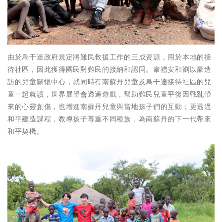
由於烏干達政府規定將難民救援工作的三成資源，用於本地的接
待社區，因此獲得國民對難民的接納和認同。韋禮安和劉以豪造
訪的兒童關懷中心，就同時有南蘇丹兒童及烏干達接待社區的兒
童一起就讀，世界展望會透過遊戲，幫助難民兒童平復因戰亂帶
來的心靈創傷，也增進南蘇丹兒童與當地孩子們的互動；更透過
和平建造課程，教導孩子尊重不同種族，為南蘇丹的下一代帶來
和平契機。