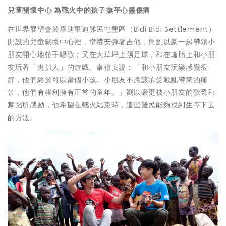
兒童關懷中心
為戰火中的孩子撫平心靈傷痛
在世界展望會於畢迪畢迪難民屯墾區（Bidi Bidi Settlement）
開設的兒童關懷中心裡，韋禮安彈著吉他，與劉以豪一起帶領小
朋友開心地拍手唱歌；又在大草坪上踢足球，和在輪胎上和小朋
友玩著「鬼抓人」的遊戲。韋禮安說：「和小朋友玩樂感覺很
好，他們終於可以當個小孩。小朋友不應該承受戰亂帶來的痛
苦，他們有權利擁有正常的童年。」劉以豪更被小朋友的歌聲和
舞蹈所感動，他希望在戰火結束時，這些難民能夠找到生存下去
的方法。