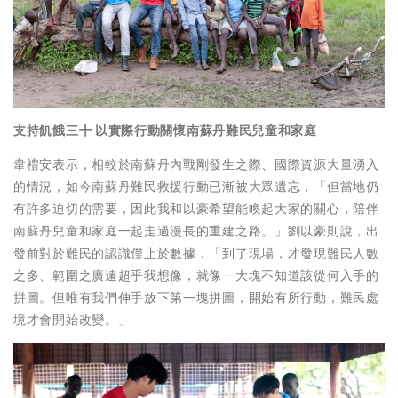
支持飢餓三十
以實際行動關懷南蘇丹難民兒童和家庭
韋禮安表示，相較於南蘇丹內戰剛發生之際、國際資源大量湧入
的情況，如今南蘇丹難民救援行動已漸被大眾遺忘，「但當地仍
有許多迫切的需要，因此我和以豪希望能喚起大家的關心，陪伴
南蘇丹兒童和家庭一起走過漫長的重建之路。」劉以豪則說，出
發前對於難民的認識僅止於數據，「到了現場，才發現難民人數
之多、範圍之廣遠超乎我想像，就像一大塊不知道該從何入手的
拼圖。但唯有我們伸手放下第一塊拼圖，開始有所行動，難民處
境才會開始改變。」