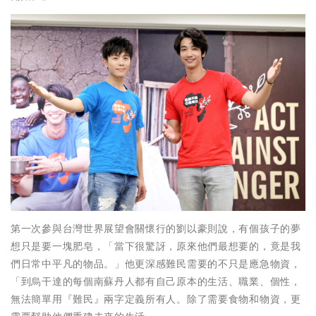
第一次參與台灣世界展望會關懷行的劉以豪則說，有個孩子的夢
想只是要一塊肥皂，「當下很驚訝，原來他們最想要的，竟是我
們日常中平凡的物品。」他更深感難民需要的不只是應急物資，
「到烏干達的每個南蘇丹人都有自己原本的生活、職業、個性，
無法簡單用『難民』兩字定義所有人。除了需要食物和物資，更