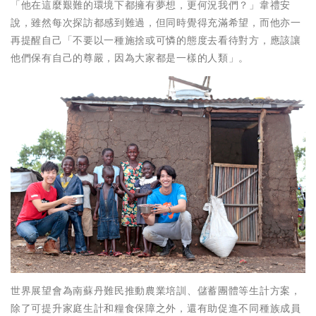
「他在這麼艱難的環境下都擁有夢想，更何況我們？」韋禮安
說，雖然每次探訪都感到難過，但同時覺得充滿希望，而他亦一
再提醒自己「不要以一種施捨或可憐的態度去看待對方，應該讓
他們保有自己的尊嚴，因為大家都是一樣的人類」。
世界展望會為南蘇丹難民推動農業培訓、儲蓄團體等生計方案，
除了可提升家庭生計和糧食保障之外，還有助促進不同種族成員