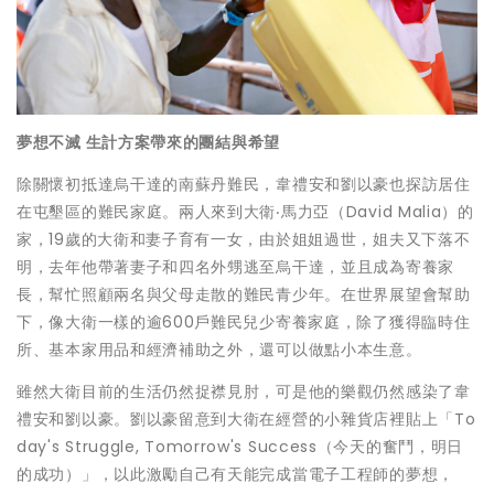
夢想不滅
生計方案帶來的團結與希望
除關懷初抵達烏干達的南蘇丹難民，韋禮安和劉以豪也探訪居住
在屯墾區的難民家庭。兩人來到大衛‧馬力亞（David Malia）的
家，19歲的大衛和妻子育有一女，由於姐姐過世，姐夫又下落不
明，去年他帶著妻子和四名外甥逃至烏干達，並且成為寄養家
長，幫忙照顧兩名與父母走散的難民青少年。在世界展望會幫助
下，像大衛一樣的逾600戶難民兒少寄養家庭，除了獲得臨時住
所、基本家用品和經濟補助之外，還可以做點小本生意。
雖然大衛目前的生活仍然捉襟見肘，可是他的樂觀仍然感染了韋
禮安和劉以豪。劉以豪留意到大衛在經營的小雜貨店裡貼上「To
day's Struggle, Tomorrow's Success（今天的奮鬥，明日
的成功）」，以此激勵自己有天能完成當電子工程師的夢想，