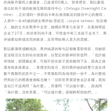
的南蘇丹難民人數最多，已超過100萬人。當韋禮安、劉以豪抵
達位於烏干達的歐姆戈難民接待中心（Omugo Overnight Ce
ntre），正好遇到一群群由卡車自邊境載送到接待中心的難民，
人群中一名46歲的婦女喬伊絲‧雷緹瓦（Joyce Letiwa）告訴兩
人，她的丈夫在戰爭中去世，她獨自帶著七名孩子，在叢林裡徒
步走了27天，終於來到烏干達，可惜途中有三名孩子走失了。喬
伊絲看似輕描淡寫的敘述，反而帶給兩人莫大的震撼。
劉以豪滿懷感觸地說，喬伊絲講的每句話都像電影情節，但她卻
是這樣活生生的站在他面前，以堅定的眼神回答提問，「也許她
有情緒，卻隱藏起來，可能不想在孩子面前脆弱下去，因為之後
還有很多路要走。」韋禮安則表示，想到喬伊絲的經歷只是全球
數千萬難民的其中之一，不禁慨歎同為地球的一份子，為什麼他
們和自己的際遇會南轅北轍？「但與世界展望會走訪多國，我知
道自己不該再問『為什麼』，而要問『可以做什麼』，因為問
『為什麼』沒有答案，『可以做什麼』卻能夠幫助他們。」