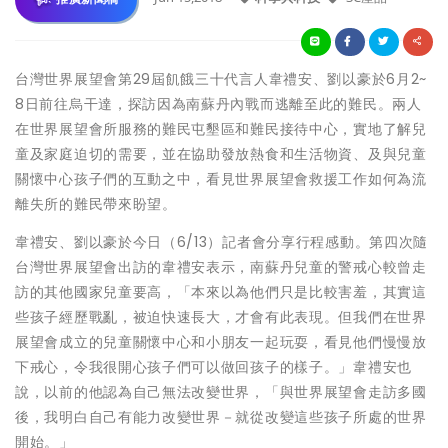
台灣世界展望會第29屆飢餓三十代言人韋禮安、劉以豪於6月2~
8日前往烏干達，探訪因為南蘇丹內戰而逃離至此的難民。兩人
在世界展望會所服務的難民屯墾區和難民接待中心，實地了解兒
童及家庭迫切的需要，並在協助發放熱食和生活物資、及與兒童
關懷中心孩子們的互動之中，看見世界展望會救援工作如何為流
離失所的難民帶來盼望。
韋禮安、劉以豪於今日（6/13）記者會分享行程感動。第四次隨
台灣世界展望會出訪的韋禮安表示，南蘇丹兒童的警戒心較曾走
訪的其他國家兒童要高，「本來以為他們只是比較害羞，其實這
些孩子經歷戰亂，被迫快速長大，才會有此表現。但我們在世界
展望會成立的兒童關懷中心和小朋友一起玩耍，看見他們慢慢放
下戒心，令我很開心孩子們可以做回孩子的樣子。」韋禮安也
說，以前的他認為自己無法改變世界，「與世界展望會走訪多國
後，我明白自己有能力改變世界－就從改變這些孩子所處的世界
開始。」