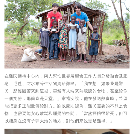
在難民接待中心內，兩人幫忙世界展望會工作人員分發熱食及肥
皂、毛毯、防水布等生活物資給難民。「我在想：如果我是難
民，歷經困苦來到這裡，突然有人端來熱騰騰的食物，甚至給你
一個笑臉，那簡直是天堂。」韋禮安說，他在發送熱食時，希望
能把更多正能量傳給對方。劉以豪則認為，難民需要的不只是食
物，也需要能安心放鬆和睡覺的空間，「當然捱餓很難受，但可
以棲身在沒有子彈大炮的地方，對他們來說更是難得。」