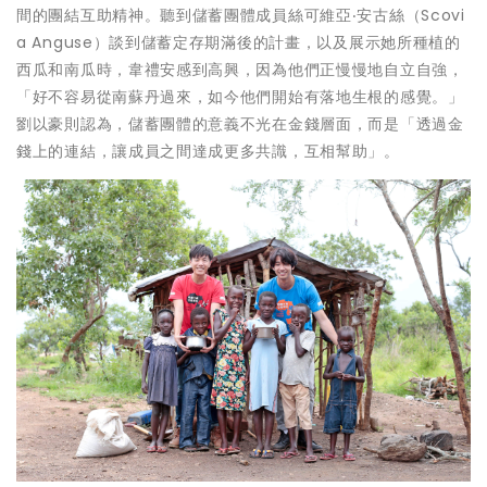
間的團結互助精神。聽到儲蓄團體成員絲可維亞‧安古絲（Scovi
a Anguse）談到儲蓄定存期滿後的計畫，以及展示她所種植的
西瓜和南瓜時，韋禮安感到高興，因為他們正慢慢地自立自強，
「好不容易從南蘇丹過來，如今他們開始有落地生根的感覺。」
劉以豪則認為，儲蓄團體的意義不光在金錢層面，而是「透過金
錢上的連結，讓成員之間達成更多共識，互相幫助」。