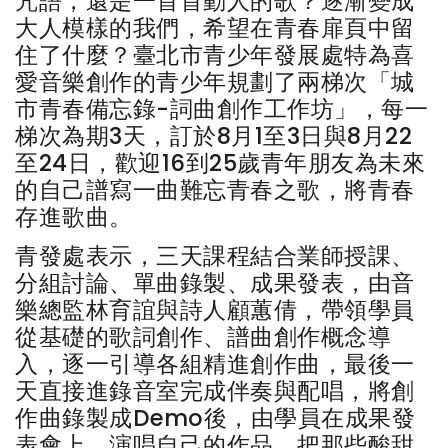
咒語，還是一首首動人的歌？逐漸變成
大人模樣的我們，希望在青春扉頁中留
住了什麼？臺北市青少年發展處特為喜
愛音樂創作的青少年規劃了兩梯次「城
市青春備忘錄-詞曲創作工作坊」，每一
梯次為期3天，訂於8月1至3日與8月22
至24日，歡迎16到25歲青年朋友為未來
的自己譜寫一曲難忘青春之歌，將青春
存進歌曲。
青發處表示，三天課程結合業師授課、
分組討論、單曲錄製、成果發表，由音
樂總監林育誼與詩人顧蕙倩，帶領學員
從基礎的歌詞創作、譜曲創作概念導
入，逐一引導各組精進創作曲，最後一
天直接進錄音室完成伴奏與配唱，將創
作曲錄製成Demo後，由學員在成果發
表會上，演唱自己的作品，把那些酸甜