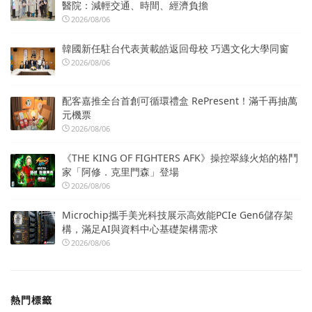
醫院：減輕交通、時間、經濟負擔
2026/08/06
韓國新任駐台代表黃載皓返回母校 巧遇文化大學同窗
2026/08/06
配客嘉推全台首創可循環禮盒 RePresent！滿千再抽萬
元機票
2026/08/06
《THE KING OF FIGHTERS AFK》操控翠綠火焰的格鬥
家「阿修．克里門森」登場
2026/08/06
Microchip攜手美光科技展示高效能PCIe Gen6儲存架
構，滿足AI與資料中心基礎架構需求
2026/08/06
熱門標籤