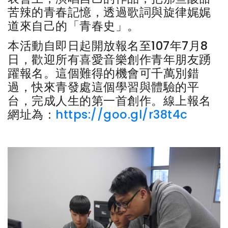
苦辣的青春記憶，透過歌詞與旋律娓娓
道來自己的「青春史」。
本活動自即日起開放報名至107年7月8
日，歡迎所有喜愛音樂創作青年朋友踴
躍報名。這個難得的機會可千萬別錯
過，快來青發處這個學習與體驗的平
台，完成人生的第一首創作。線上報名
網址為：
https://goo.gl/r38t4c