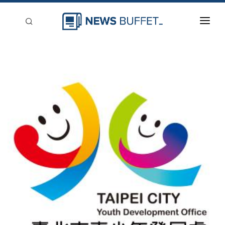
回到首頁
新聞稿分類
登入
刊登