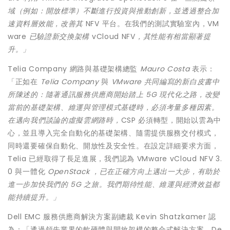
域（例如：開放標準）不斷進行投資與推動創新，並透過整合加
速資料層效能，改善其
NFV 平台。在我們的測試實驗室內，VM
ware
已驗證新交換架構
vCloud NFV
，其性能有相當顯著提
升。」
Telia Company 網路與基礎架構總監
Mauro Costa
表示：
「正如在
Telia Company
與
VMware
共同編寫的新白皮書中
所陳述的：隨著通訊服務供應商開始踏上
5G
現代化之路，改變
當前的基礎架構、維運與管理模式基礎時，必須考量多種因素。
在邁向我們談論的虛擬雲網路時，
CSP 必須轉型，開始以雲為中
心，並且導入完全自動化的基礎架構、隨需提供服務交付模式，
同時還要確保自動化、開放性及安全性。在設定詳細要求方面，
Telia 已經取得了長足進展，我們認為 VMware vCloud NFV 3.
0 與一體化
OpenStack
，已在正確方向上邁出一大步，有助於
進一步加快我們的
5G
之旅。我們期待性能、維運與經濟效益都
能持續提升。」
Dell EMC 服務供應商解決方案副總裁 Kevin Shatzkamer 認
為：「透過領先業界的軟硬體與開放架構的整合式解決方案，De