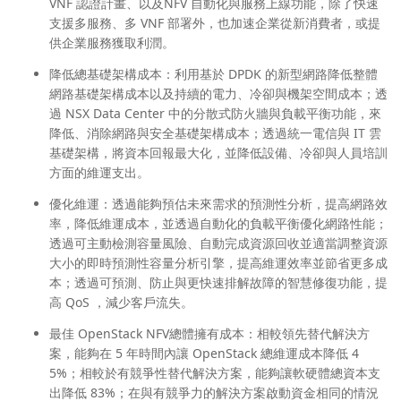
VNF 認證計畫、以及NFV 自動化與服務上線功能，除了快速
支援多服務、多 VNF 部署外，也加速企業從新消費者，或提
供企業服務獲取利潤。
降低總基礎架構成本
：利用基於 DPDK 的新型網路降低整體
網路基礎架構成本以及持續的電力、冷卻與機架空間成本；透
過 NSX Data Center 中的分散式防火牆與負載平衡功能，來
降低、消除網路與安全基礎架構成本；透過統一電信與 IT 雲
基礎架構，將資本回報最大化，並降低設備、冷卻與人員培訓
方面的維運支出。
優化維運
：透過能夠預估未來需求的預測性分析，提高網路效
率，降低維運成本，並透過自動化的負載平衡優化網路性能；
透過可主動檢測容量風險、自動完成資源回收並適當調整資源
大小的即時預測性容量分析引擎，提高維運效率並節省更多成
本；透過可預測、防止與更快速排解故障的智慧修復功能，提
高 QoS ，減少客戶流失。
最佳
OpenStack NFV
總體擁有成本
：相較領先替代解決方
案，能夠在 5 年時間內讓 OpenStack 總維運成本降低 4
5%；相較於有競爭性替代解決方案，能夠讓軟硬體總資本支
出降低 83%；在與有競爭力的解決方案啟動資金相同的情況