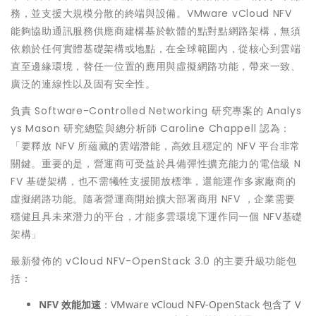
務，並支援大規模分散的終端與設備。VMware vCloud NFV
能夠協助通訊服務供應商建構基於軟體的點對點網路架構，無須
依賴於任何實體基礎架構或地點，在全球範圍內，從核心到雲端
直至邊緣環境，替任一位置的應用與虛擬網路功能，帶來一致、
廣泛的連線性以及固有安全性。
負責 Software-Controlled Networking 研究專案的 Analys
ys Mason 研究總監與總分析師 Caroline Chappell 認為：
「要釋放 NFV 所蘊藏的雲端潛能，高效且穩定的 NFV 平台非常
關鍵。重要的是，營運商可受益於具備彈性擴充能力的電信級 N
FV 基礎架構，也不需犧牲支援開放標準，還能運作多家廠商的
虛擬網路功能。隨著營運商開始擴大部署商用 NFV ，企業需要
穩健且具未來潛力的平台，才能多雲環境下運作同一個 NFV基礎
架構」
最新發佈的 vCloud NFV-OpenStack 3.0 的主要升級功能包
括：
NFV
效能加速
：VMware vCloud NFV-OpenStack 包含了 V