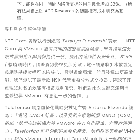
下，能夠在同一時間內將所支援的用戶數量增加 33%。（所
有結果皆是以 ACG Research 的總體擁有成本研究為基
礎。）
客戶與合作夥伴評價
NTT Com 資深執行副總裁
Tetsuya Funabashi
表示：「NTT
Com
與
VMware
擁有共同的虛擬雲網路願景，即為跨電信分
散式雲的應用與資料提供一致、廣泛的連線性及安全性。在
5G
/ 物聯網時代，隨著資源變得更加分散，電信網路將要求軟體定
義網路基礎架構可以跨核心、雲與邊緣環境，並且發揮出更高效
能。我們測試了最新款 NSX 代管虛擬分散式交換器，確認了其
處理短封包的效能有相當競爭優勢。我們對此次技術充滿期待，
並希望與 VMware 有更近一步的合作。」
Telefonica 網路虛擬化戰略與技術主管 Antonio Elizondo 認
為：「透過
UNICA
計畫，以及我們在推動開源
MANO（OSM
）
組織（我們在該組織內與
VMware
亦有合作關係）方面的領導
力，
Telefonica
正引領網路虛擬化產業。我們很高興看到
VMw
are
利用
VMware Integrated OpenStack 5
在一些關鍵領