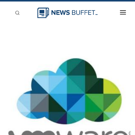
回到首頁
新聞稿分類
登入
刊登