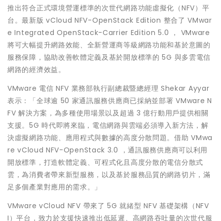
推出符合正式環境營運標準的次世代網路功能虛擬化（NFV）平
台。最新版 vCloud NFV-OpenStack Edition 整合了 VMwar
e Integrated OpenStack-Carrier Edition 5.0 ， VMware
將可大幅提升網路效能、全新營運商等級網路功能和基於意圖的
服務保障，協助改善軟體定義及基於開放標準的 5G 與多雲電信
網路的經濟效益。
VMware 電信 NFV 業務部執行副總裁暨總經理 Shekar Ayyar
表示：「全球逾 50 家通訊服務供應商已採納並部署 VMware N
FV 解決方案，為多種使用場景以及超過 3 億行動用戶提供相關
支援。5G 時代即將來臨，電信網路與雲端必須導入新方法，解
決虛擬網路功能、應用程式與數據的高度分散問題。借助 VMwa
re vCloud NFV-OpenStack 3.0 ，通訊服務供應商可以利用
開放標準，打造軟體定義、可程式化且高度分散的電信分散式
雲，為消費者帶來新型服務，以及基於服務品質的網路切片，滿
足多個產業對應用的需求。」
VMware vCloud NFV 帶來了 5G 就緒型 NFV 基礎架構（NFV
I）平台，致力於支援快速推出低延遲、高網路吞吐量的次世代服