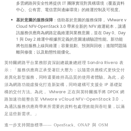
多雲網路與安全性將提供 IT 團隊實現對異構環境（覆蓋資料
中心、公有雲、電信雲與邊緣環境）的維運控制及可視度。
基於意圖的服務保障
：借助基於意圖的服務保障， VMware v
Cloud NFV-OpenStack 3.0 帶來全新的 NFV 維運範本，讓通
訊服務供應商為網路定義維運與業務意圖，並在 Day 0、Day
1 與 Day 2 維運中根據所定義的意圖連續驗證性能。新功能
將包括服務上線與維運；容量規劃、預測與回收；進階問題隔
離與修復；以及動態性能優化。
英特爾網路平台業務部資深副總裁兼總經理 Sandra Rivera 表
示：「服務供應商正承受著巨大壓力：以隨需供應模式更快交付
差異化新型服務，同時還要維持高品質的使用者體驗。為此，必
須為網路功能虛擬化打造新架構，同時建構可支援全 IP 基礎架
構的交付方法。為此， VMware 正在與英特爾攜手將 DPDK 網
路加速功能整合至 VMware vCloud NFV-OpenStack 3.0 ，
為通訊服務供應商帶來所需要的資料包處理效能與吞吐量，以滿
足這些新需求。」
進一步支持開放標準
—— OpenStack
、
ONAP
與
OSM