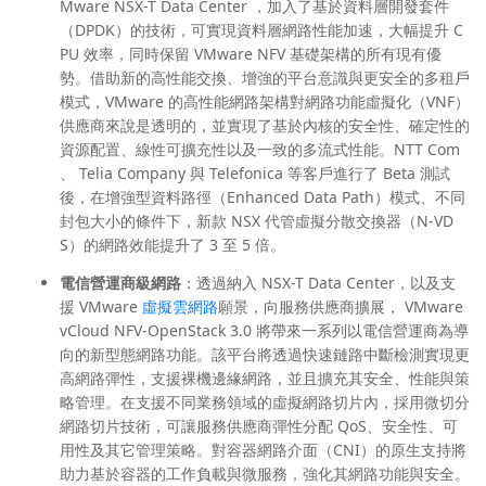
Mware NSX-T Data Center ，加入了基於資料層開發套件
（DPDK）的技術，可實現資料層網路性能加速，大幅提升 C
PU 效率，同時保留 VMware NFV 基礎架構的所有現有優
勢。借助新的高性能交換、增強的平台意識與更安全的多租戶
模式，VMware 的高性能網路架構對網路功能虛擬化（VNF）
供應商來說是透明的，並實現了基於內核的安全性、確定性的
資源配置、線性可擴充性以及一致的多流式性能。NTT Com
、 Telia Company 與 Telefonica 等客戶進行了 Beta 測試
後，在增強型資料路徑（Enhanced Data Path）模式、不同
封包大小的條件下，新款 NSX 代管虛擬分散交換器（N-VD
S）的網路效能提升了 3 至 5 倍。
電信營運商級網路
：透過納入 NSX-T Data Center，以及支
援 VMware
虛擬雲網路
願景，向服務供應商擴展， VMware
vCloud NFV-OpenStack 3.0 將帶來一系列以電信營運商為導
向的新型態網路功能。該平台將透過快速鏈路中斷檢測實現更
高網路彈性，支援裸機邊緣網路，並且擴充其安全、性能與策
略管理。在支援不同業務領域的虛擬網路切片內，採用微切分
網路切片技術，可讓服務供應商彈性分配 QoS、安全性、可
用性及其它管理策略。對容器網路介面（CNI）的原生支持將
助力基於容器的工作負載與微服務，強化其網路功能與安全。