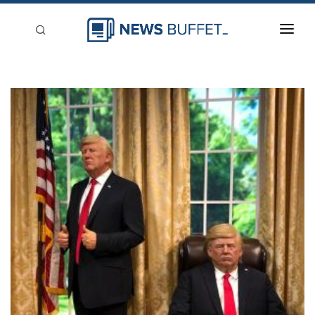
回到首頁
新聞稿分類
登入
刊登