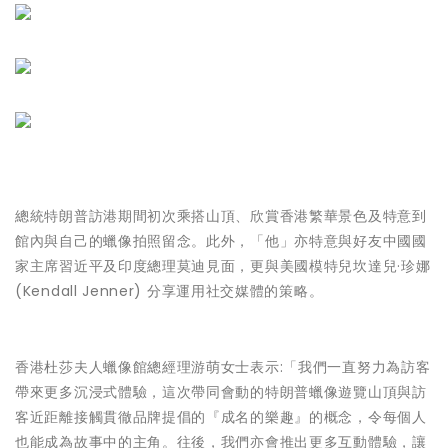
總統特朗普訪港期間初次乘搭山頂、欣賞香港繁華景色及特意到
館內與自己的蠟像拍照留念。此外，「他」亦特意與好友中國國
家主席習近平及印度總理莫迪見面，更與美國模特兒坎達兒·珍娜
(Kendall Jenner) 分享運用社交媒體的策略。
香港杜莎夫人蠟像館總經理游萌女士表示:「我們一直努力為訪客
帶來更多沉浸式體驗，這次帶同會動的特朗普蠟像遊覽山頂與訪
客近距離接觸貫徹品牌提倡的『成名的樂趣』的概念，令每個人
也能成為故事中的主角。往後，我們亦會推出更多互動體驗，讓