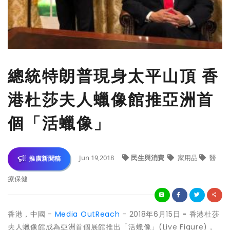
總統特朗普現身太平山頂 香
港杜莎夫人蠟像館推亞洲首
個「活蠟像」
Jun 19,2018
民生與消費
家用品
醫
推廣新聞稿
療保健
香港，中國 -
Media OutReach
- 2018年6月15日
-
香港杜莎
夫人蠟像館成為亞洲首個展館推出「活蠟像」(Live Figure)，