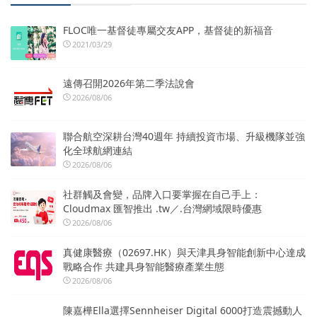
FLOC唯一基督徒專屬交友APP，基督徒的新福音
2021/03/29
遠傳召開2026年第二季法說會
2026/08/06
聯合航空深耕台灣40週年 持續投資市場、升級機隊並強
化全球航網連結
2026/08/06
社群觸及會變，品牌入口要掌握在自己手上：
Cloudmax 匯智推出 .tw／.台灣網域限時優惠
2026/08/06
真健康醫療（02697.HK）與天津具身智能創新中心達成
戰略合作 共建具身智能醫療產業生態
2026/08/06
陳嘉樺Ella選擇Sennheiser Digital 6000打造震撼動人