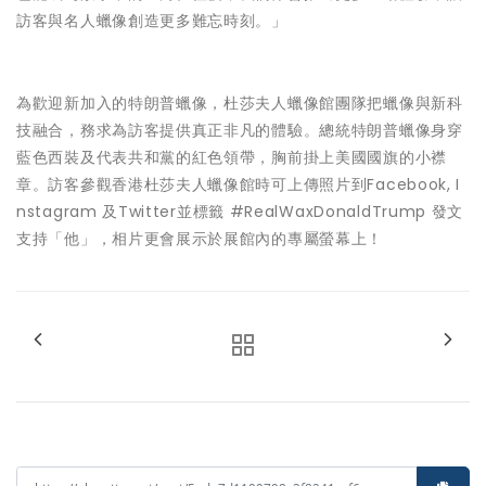
訪客與名人蠟像創造更多難忘時刻。」
為歡迎新加入的特朗普蠟像，杜莎夫人蠟像館團隊把蠟像與新科
技融合，務求為訪客提供真正非凡的體驗。總統特朗普蠟像身穿
藍色西裝及代表共和黨的紅色領帶，胸前掛上美國國旗的小襟
章。訪客參觀香港杜莎夫人蠟像館時可上傳照片到Facebook, I
nstagram 及Twitter並標籤 #RealWaxDonaldTrump 發文
支持「他」，相片更會展示於展館內的專屬螢幕上！