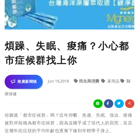
煩躁、失眠、痠痛？小心都
市症候群找上你
Jun 19,2018
民生與消費
家用品
醫
推廣新聞稿
療保健
你聽過「都市症候群」嗎？近年抑鬱、焦慮、失眠、強迫、痠痛
被對岸統稱為都市症候群，因為這幾乎成了現代人的寫照，並且
近幾年此症狀的平均年齡也逐漸下修到年輕學子身上。