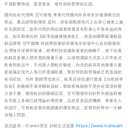
不僅影響情緒、更是發炎、慢性病與肥胖的主因。
國內知名代理商 艾可開發 專業代理國內外具有良好健康概念的
商品，產品經理劉傳英 提到，經長期觀察現代人在身心健康上處
於失調狀況，故所代理的商品都會挑選具有對身心平衡有益的商
品，如近期推出的【鎂淨晶健康隨身飲】，便是由國際級運動器
材品牌商 岱宇國際 與經濟部東部深層海水研發中心合作開發的
台灣海洋深層萃取液，經專利技術濾除過量的鈉離子，留下珍貴
的鎂及多種人體所需的微量元素，以液態濃縮方式加入日常各式
飲食和飲品中，不但讓人體較好吸收，內含的鎂與其他微量元素
更能滿足現代人每日所需攝取量，幫助預防因營養缺乏而造成的
各項症狀。另外 劉經理也表示，歐美目前也盛行透過【自然頻率
技術】的睡眠手環等輔助器材，幫助夜晚能夠不受外在環境與壓
力源干擾，獲得較好的睡眠品質。艾可開發特別針對失眠族群整
合市面上多種已經理論科學證實，且經眾多認證機構、專家名人
所認可，可有效改善失眠困擾的優良商品，從裡到外幫你一次解
決惱人問題。
資訊提供：ICareU美安 好眠生活提案
https://www.icareueli