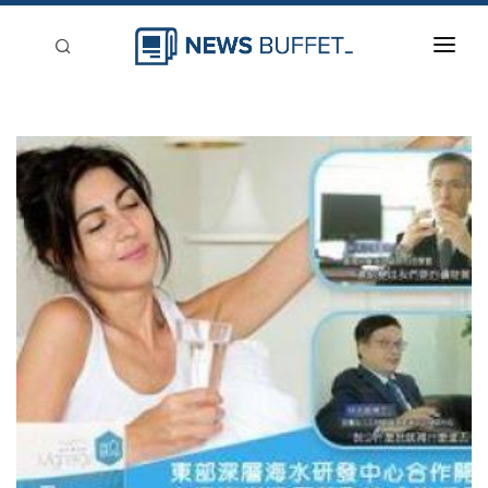
回到首頁
新聞稿分類
登入
刊登