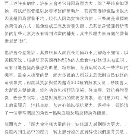
而上述許多病症，許多人會將它歸因為壓力大，除了平時多加運
動、尋找紓壓管道以及尋求醫師幫助外，其實營養師也點出很大
因素是因為營養不均，現代人因為貪快求方便，三餐總是選擇較
為簡便的方式，難免造成三高及營養失衡，尤其是身體運行所需
要的某些元素更沒有得到適當的補充，其中與壓力最有關的營養
素就是”鎂”。
也許會令您驚訝，其實很多人鎂質長期攝取不足卻毫不知情；以
美國來說，根據研究美國有約50%的人飲食中缺鎂但未被正視，
這有可能會提高罹患高血壓、糖尿病、骨質疏鬆以及一些癌症的
機率。最令人擔憂的是，絕大多數的人都並未意識到自己缺鎂的
這個事實，但鎂其實參與體內超過300種的酵素反應，缺鎂會大
大影響人體健康。鎂的功效包括預防便祕、降血壓、對抗身體發
炎、改善失眠等，也是對抗壓力的重要營養素。遇到壓力時，腎
上腺素驟升，消耗血糖、加速心跳以抵抗壓力。過程中，鎂扮演
了一個非常關鍵的角色—協助血糖及脂肪轉換為能量。
簡而言之，「壓力會消耗大量的鎂，缺鎂讓人感到壓力更大。」
從體內到生活中的壓力，腎上腺分泌的皮質醇使我們腹背受敵，