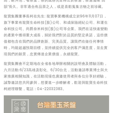
高，耐沖泡，省茶葉，茶的成份完全釋出於茶湯，茶湯滋味“回
韻”長久。非常適合有品茶之人，或是喜歡蒐集古物之前珍藏。
龍寶集團董事長柯在先生: 龍寶事業機構成立於96年11月07日，
旗下事業有龍寶生命科技(股)公司、和成保險經紀公司、和運生
命科技公司、尚爵奈米科技(股)公司等企業。我們在這快速變動
的產業中獲得重大成長，歸於我們對於品質的堅定承諾，這些價
值都包含在我們的品牌創新、完美品質。讓我們在做任何事情
時，均能超越預期目標，並持續提供完全的客戶滿意度，並去實
現我們的願景，忠實傳達企業價值，永續龍寶。
龍寶集團會不定期地在全省各地舉辦相關的說明會及體驗活動，
六月活動:6/23高雄及彰化、6/30台北，活動邀請專業博士與大
家推廣相關知識，在活動現場也廣邀使用者與各位分享好經驗，
誠摯邀請您共同參與，想要進一步瞭解者，歡迎與龍寶生命科技
柯經理聯繫，電話：04-22032383。