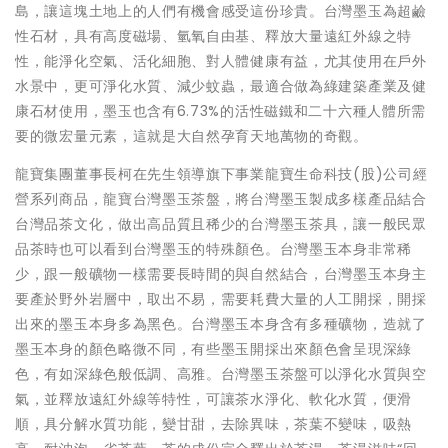
島，讓這塊土地上的人們有機會感受這份珍貴。台灣墨玉為超鹼
性石材，具有高度磁場、氫氧自由基、釋放大量遠紅外線之特
性，能淨化空氣、活化細胞、對人體健康有益，尤其使用在戶外
水景中，更可淨化水質、減少蚊蟲，最適合做為綠建築產業及健
康石材使用，墨玉也含有6.73%的活性磁鐵和二十六種人體所需
要的微宏量元素，這就是大自然孕育天地萬物的奇觀。
龍寶集團董事長柯在先生領導旗下事業龍寶生命科技(股)公司經
營系列商品，龍寶台灣墨玉茶盤，將台灣墨玉製成多樣產品結合
台灣品茶文化，做出高品質且稀少的台灣墨玉茶具，讓一般民眾
品茶時也可以看到台灣墨玉的特殊顏色。台灣墨玉本身非常稀
少，跟一般礦物一樣需要長時間的與自然結合，台灣墨玉本身主
要產於野外岩層中，取出不易，需要耗費大量的人工開採，開採
出來的墨玉本身多為黑色。台灣墨玉本身含有多種礦物，造就了
墨玉本身的顏色略微不同，有些墨玉開採出來顏色會呈現深綠
色，有如深綠色般低調、高雅。台灣墨玉茶盤可以淨化水質與空
氣，並釋放遠紅外線等特性，可讓茶水淨化、軟化水質，便滑
順，具分解水質功能，變甘甜，去除異味，茶葉不變味，吸熱