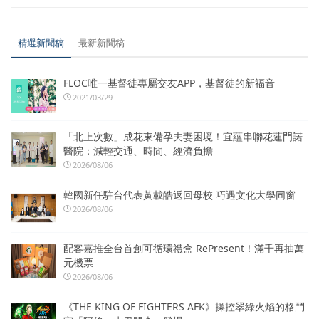
精選新聞稿
最新新聞稿
FLOC唯一基督徒專屬交友APP，基督徒的新福音
2021/03/29
「北上次數」成花東備孕夫妻困境！宜蘊串聯花蓮門諾
醫院：減輕交通、時間、經濟負擔
2026/08/06
韓國新任駐台代表黃載皓返回母校 巧遇文化大學同窗
2026/08/06
配客嘉推全台首創可循環禮盒 RePresent！滿千再抽萬
元機票
2026/08/06
《THE KING OF FIGHTERS AFK》操控翠綠火焰的格鬥