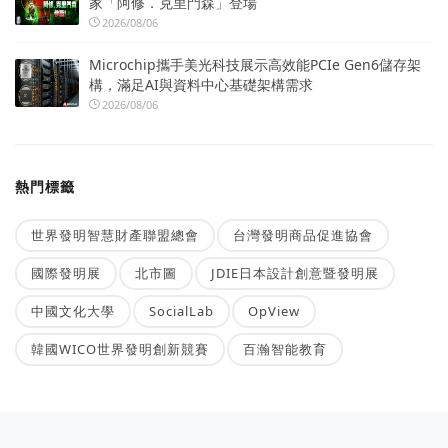
家「阿修．克里門森」登場
2026/08/06
Microchip攜手美光科技展示高效能PCIe Gen6儲存架
構，滿足AI與資料中心基礎架構需求
2026/08/06
熱門標籤
世界發明智慧財產聯盟總會
台灣發明商品促進協會
國際發明展
北市圖
JDIE日本設計創意暨發明展
中國文化大學
SocialLab
OpView
韓國WICO世界發明創新競賽
百瀚智能教育