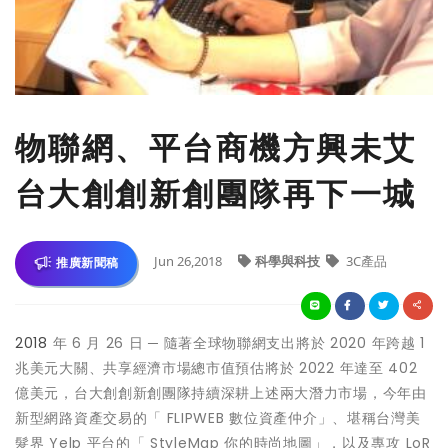
物聯網、平台商機方興未艾
台大創創新創團隊再下一城
Jun 26,2018
科學與科技
3C產品
推廣新聞稿
2018
年 6 月 26 日 ─ 隨著全球物聯網支出將於 2020 年跨越 1
兆美元大關、共享經濟市場總市值預估將於 2022 年達至 402
億美元，台大創創新創團隊持續深耕上述兩大潛力市場，今年由
新型網路資產交易的「 FLIPWEB 數位資產仲介」、堪稱台灣美
髮界 Yelp 平台的「 StyleMap 你的時尚地圖」，以及專攻 LoR