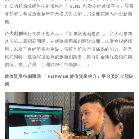
a 低功耗廣域網路技術服務的「 RENSI 行動定位數據平台」等團
隊領軍，希冀透過創新商業模式與技術，飛速開拓海內外全新商
機。
台大創創
執行長曾正忠表示，「新創議題漸趨多元，台大創創加
速器第二屆招募團隊，在網路應用新創團隊方面，瞄準物聯網應
用，以及平台經濟兩大重點，培植具解決市場痛點的能力、商業
模式獨特、技術深度足夠的創新創業者，期待以全新服務模式與
價值，補足台灣、亞洲區域性市場缺口。」
數位資產待價而沽 「 FLIPWEB 數位資產仲介」平台委託金額破
億