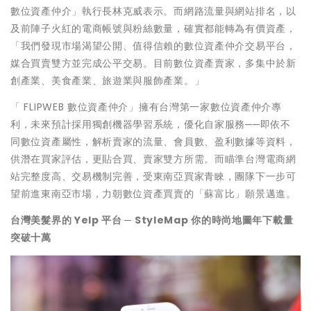
數位資產仲介」執行長林克威表示。而網路流量與網站排名，以
及前陣子火紅的電商帳號與粉絲數量，確實都能轉為有價資產，
「我們發現市場渴望公開、值得信賴的數位資產仲介交易平台，
媒合買賣雙方並完成公平交易。目前數位資產賣家，多集中於新
創產業、美食產業、旅遊業與服飾產業。」
「 FLIPWEB 數位資產仲介」擁有台灣第一家數位資產仲介專
利，未來預計採用獨創機器學習系統，優化自家服務──即依不
同數位資產屬性，解析賣家的流量、會員數、盈利數據等資料，
供潛在買家評估，更貼合買、賣家雙方所需。而瞄準台灣電商網
站完整度高、交易機制完善，受東南亞買家青睞，團隊下一步可
望前進東南亞市場，力朝數位資產買賣的「蘇富比」願景邁進。
台灣美髮界的 Yelp 平台 ─ StyleMap 你的時尚地圖年下載量
突破十萬