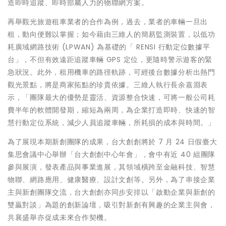
造即時追蹤、即時部屬人力的物聯網方案。
再舉觀光旅遊租車業者的合作為例，過去，業者的車輛一旦出
租，動向便難以掌握；如今藉由三維人的簡易監測裝置，以低功
耗廣域網路技術 (LPWAN) 為基礎的「 RENSI 行動定位數據平
台」，不但有效遠距追蹤車輛 GPS 定位，更隨時警示遊客的緊
急狀況。此外，租用機車的路徑軌跡，可經後台數據分析出熱門
觀光景點，將是商家拓點的珍貴依據。三維人執行長余嘉淵表
示，「團隊最大的優勢是靈活、資源整合快速，可將一般公司耗
費半年的軟體開發期，縮短為兩周，為企業打造即時、快速的智
慧行動定位系統，減少人員追蹤車輛，所耗損的成本與時間。」
為了展現本期新創團隊的成果，台大創創將於 7 月 24 日假臺大
集思會議中心舉辦「台大創創中心年會」，會中有近 40 組團隊
參與展演，發表產品與事業進展，其領域橫跨至金融科技、智慧
物聯、網路應用、健康醫療、設計文創等。另外，為了串接企業
主與新創團隊交流，台大創創亦同步安排以「啟動企業與新創的
雙贏對談」為題的創新論壇，吸引對新創有興趣的企業主與會，
共襄盛舉亦促成未來合作契機。