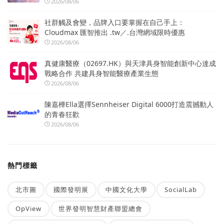
2026/08/06
社群觸及會變，品牌入口要掌握在自己手上：
Cloudmax 匯智推出 .tw／.台灣網域限時優惠
2026/08/06
真健康醫療（02697.HK）與天津具身智能創新中心達成
戰略合作 共建具身智能醫療產業生態
2026/08/06
陳嘉樺Ella選擇Sennheiser Digital 6000打造震撼動人
的青春狂歡
2026/08/06
熱門標籤
北市圖
國際發明展
中國文化大學
SocialLab
OpView
世界發明智慧財產聯盟總會