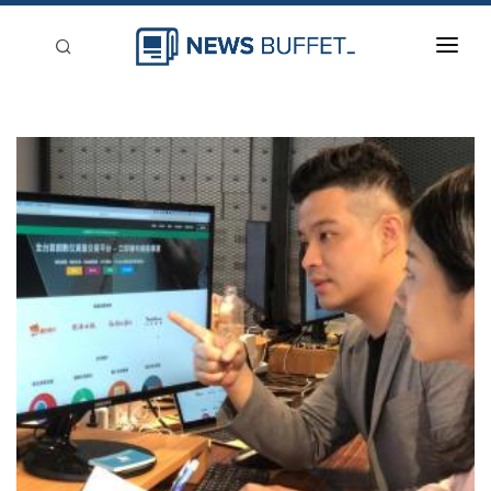
回到首頁
新聞稿分類
登入
刊登