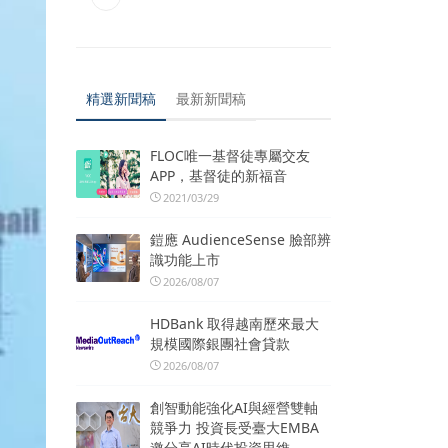
精選新聞稿
最新新聞稿
FLOC唯一基督徒專屬交友
APP，基督徒的新福音
2021/03/29
鎧應 AudienceSense 臉部辨
識功能上市
2026/08/07
HDBank 取得越南歷來最大
規模國際銀團社會貸款
2026/08/07
創智動能強化AI與經營雙軸
競爭力 投資長受臺大EMBA
邀分享AI時代投資思維