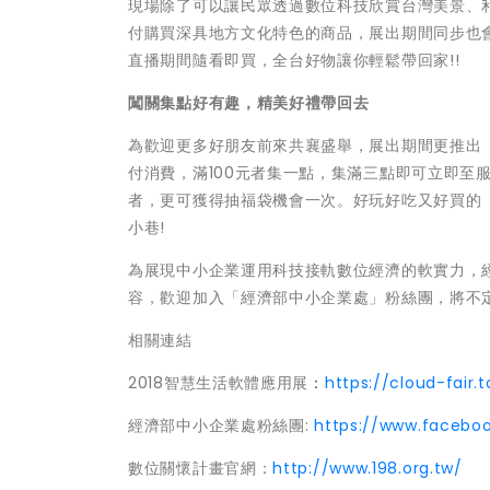
現場除了可以讓民眾透過數位科技欣賞台灣美景、
付購買深具地方文化特色的商品，展出期間同步也會在
直播期間隨看即買，全台好物讓你輕鬆帶回家!!
闖關集點好有趣
，
精美好禮帶回去
為歡迎更多好朋友前來共襄盛舉，展出期間更推出
付消費，滿100元者集一點，集滿三點即可立即至
者，更可獲得抽福袋機會一次。好玩好吃又好買的
小巷!
為展現中小企業運用科技接軌數位經濟的軟實力，
容，歡迎加入「經濟部中小企業處」粉絲團，將不
相關連結
2018智慧生活軟體應用展
：
https://cloud-fair.
經濟部中小企業處粉絲團:
https://www.facebo
數位關懷計畫官網：
http://www.198.org.tw/