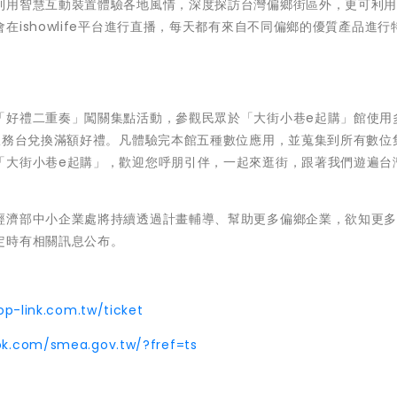
利用智慧互動裝置體驗各地風情，深度探訪台灣偏鄉街區外，更可利
ishowlife平台進行直播，每天都有來自不同偏鄉的優質產品進行
「好禮二重奏」闖關集點活動，參觀民眾於「大街小巷e起購」館使用
服務台兌換滿額好禮。凡體驗完本館五種數位應用，並蒐集到所有數位
「大街小巷e起購」，歡迎您呼朋引伴，一起來逛街，跟著我們遊遍台
經濟部中小企業處將持續透過計畫輔導、幫助更多偏鄉企業，欲知更
定時有相關訊息公布。
top-link.com.tw/ticket
ok.com/smea.gov.tw/?fref=ts