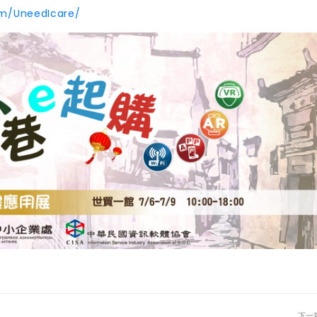
om/UneedIcare/
下一