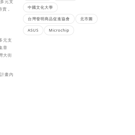
用多元支
中國文化大學
特賣，
台灣發明商品促進協會
北市圖
ASUS
Microchip
多元支
集章
灣大街
多計畫內