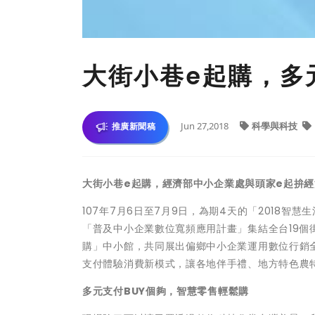
大街小巷e起購，多
Jun 27,2018
科學與科技
推廣新聞稿
大街小巷
e
起購
，
經濟部中小企業處與頭家
e
起拚經
107年7月6日至7月9日，為期4天的「2018
「普及中小企業數位寬頻應用計畫」集結全台19個街
購」中小館，共同展出偏鄉中小企業運用數位行銷
支付體驗消費新模式，讓各地伴手禮、地方特色農
多元支付
BUY
個夠
，
智慧零售輕鬆購