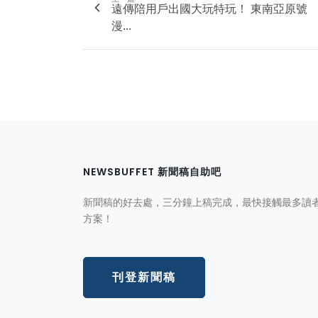
遠傳陪用戶出國大玩特玩！ 東南亞原號
漫...
NEWSBUFFET 新聞稿自助吧
新聞稿的好去處，三分鐘上稿完成，最快接觸最多讀
方案！
刊登新聞稿