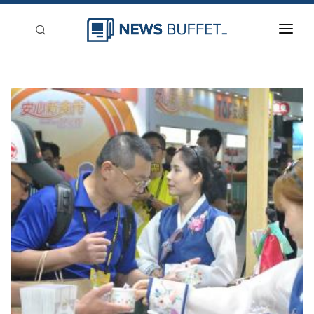
回到首頁
新聞稿分類
登入
刊登