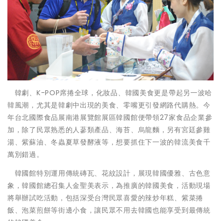
韓劇、K-POP席捲全球，化妝品、韓國美食更是帶起另一波哈
韓風潮，尤其是韓劇中出現的美食、零嘴更引發網路代購熱。今
年台北國際食品展南港展覽館展區韓國館便帶領27家食品企業參
加，除了民眾熟悉的人蔘類產品、海苔、烏龍麵，另有宮廷參雞
湯、紫蘇油、冬蟲夏草發酵液等，想要抓住下一波的韓流美食千
萬別錯過。
韓國館特別運用傳統磚瓦、花紋設計，展現韓國優雅、古色意
象，韓國館總召集人金聖美表示，為推廣的韓國美食，活動現場
將舉辦試吃活動，包括深受台灣民眾喜愛的辣炒年糕、紫菜捲
飯、泡菜煎餅等街邊小食，讓民眾不用去韓國也能享受到最傳統