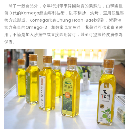
除了一般食品外，今年特別帶來韓國熱賣的紫蘇油，由韓國祖
傳３代的Komega經由專利技術，以不翻炒、烘烤，選用低溫壓
榨方式製成。Komega代表Chung Hoon-Baek提到，紫蘇油
富含高量的Omega-3，相較常見於魚油，紫蘇油可供素食者使
用，不論是加入沙拉中或直接飲用皆可，甚至可塗抹於皮膚作為
保養。