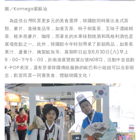
圖／Komega紫蘇油
為提供台灣民眾更多元的美食選擇，韓國館同時展出各式茶
類、麥片、進補食品等，如雀舌茶、柿子樹葉茶、五味子濃縮精
茶、糙米燕麥片、咖啡，而著名的水果味類燒酒和瑪格利酒也是
展場焦點之一。此外，韓國館今年特別帶來了新穎商品，如香蕉
果汁、蘆薈汁、腌製魷魚等。展期即日起至6月30日(六)早上
9：00~下午5：00，於南港展覽館展台號N0812，活動中並規劃
K-POP表演，還有穿著韓國傳統服飾的歐巴和小姐姐可以合影留
念，歡迎民眾一同嘗美食、體驗韓國文化！