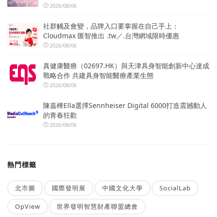
2026/08/06
社群觸及會變，品牌入口要掌握在自己手上：
Cloudmax 匯智推出 .tw／.台灣網域限時優惠
2026/08/06
真健康醫療（02697.HK）與天津具身智能創新中心達成
戰略合作 共建具身智能醫療產業生態
2026/08/06
陳嘉樺Ella選擇Sennheiser Digital 6000打造震撼動人
的青春狂歡
2026/08/06
熱門標籤
北市圖
國際發明展
中國文化大學
SocialLab
OpView
世界發明智慧財產聯盟總會