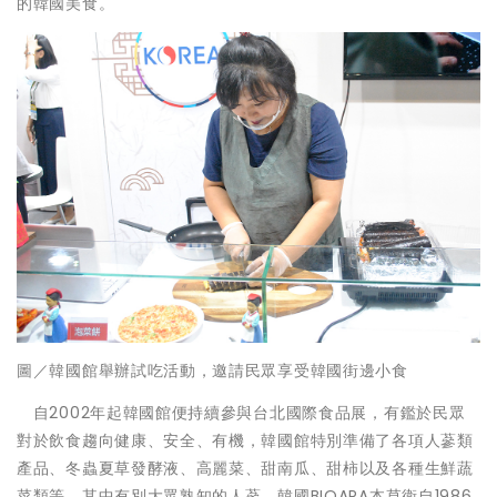
的韓國美食。
圖／韓國館舉辦試吃活動，邀請民眾享受韓國街邊小食
自2002年起韓國館便持續參與台北國際食品展，有鑑於民眾
對於飲食趨向健康、安全、有機，韓國館特別準備了各項人蔘類
產品、冬蟲夏草發酵液、高麗菜、甜南瓜、甜柿以及各種生鮮蔬
菜類等。其中有別大眾熟知的人蔘，韓國BIOARA本草衛自1986