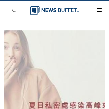
回到首頁
新聞稿分類
登入
刊登