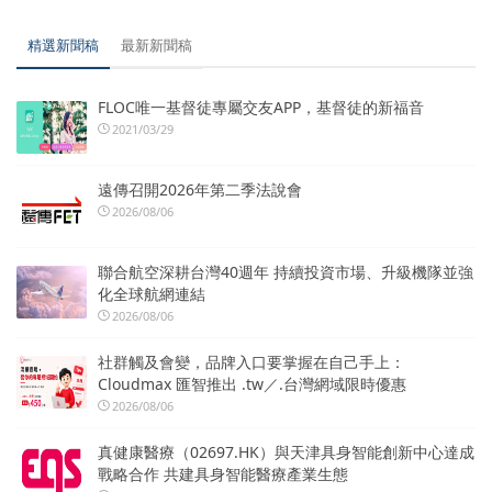
精選新聞稿
最新新聞稿
FLOC唯一基督徒專屬交友APP，基督徒的新福音
2021/03/29
遠傳召開2026年第二季法說會
2026/08/06
聯合航空深耕台灣40週年 持續投資市場、升級機隊並強
化全球航網連結
2026/08/06
社群觸及會變，品牌入口要掌握在自己手上：
Cloudmax 匯智推出 .tw／.台灣網域限時優惠
2026/08/06
真健康醫療（02697.HK）與天津具身智能創新中心達成
戰略合作 共建具身智能醫療產業生態