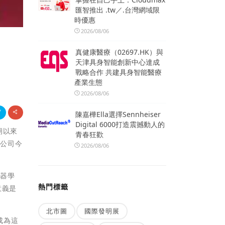
匯智推出 .tw／.台灣網域限
時優惠
2026/08/06
真健康醫療（02697.HK）與
天津具身智能創新中心達成
戰略合作 共建具身智能醫療
產業生態
2026/08/06
陳嘉樺Ella選擇Sennheiser
Digital 6000打造震撼動人的
長期以來
青春狂歡
限公司今
2026/08/06
機器學
熱門標籤
意義是
北市圖
國際發明展
成為這