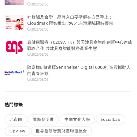
2026/08/06
社群觸及會變，品牌入口要掌握在自己手上：
Cloudmax 匯智推出 .tw／.台灣網域限時優惠
2026/08/06
真健康醫療（02697.HK）與天津具身智能創新中心達成
戰略合作 共建具身智能醫療產業生態
2026/08/06
陳嘉樺Ella選擇Sennheiser Digital 6000打造震撼動人
的青春狂歡
2026/08/06
熱門標籤
北市圖
國際發明展
中國文化大學
SocialLab
OpView
世界發明智慧財產聯盟總會