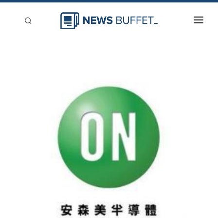
回到首頁
新聞稿分類
登入
刊登