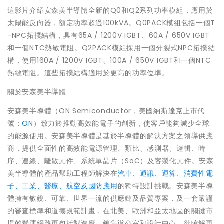
這影片介紹安森美半導體全新的Q0和Q2系列功率模組，應用於
太陽能反向器，額定功率超過100kVA。Q0PACK模組包括一個T
-NPC拓撲結構，具有65A / 1200V IGBT、60A / 650V IGBT
和一個NTC熱敏電阻。Q2PACK模組採用一個分裂式NPC拓撲結
構，使用160A / 1200V IGBT、100A / 650V IGBT和一個NTC
熱敏電阻。這些拓撲結構適用於更高的功率位準。
關於安森美半導體
安森美半導體（ON Semiconductor，美國納斯達克上市代
號：
ON
）致力於推動高效能電子的創新，使客戶能夠減少全球
的能源使用。安森美半導體是基於半導體的解決方案之領導供應
商，提供全面性的高效能電源管理、類比、感測器、邏輯、時
序、連線、離散元件、系統單晶片（SoC）及客製化元件。安森
美半導體的產品幫助工程師解決在
汽車、通訊、運算、消費性電
子、工業、醫療、航空及國防應用
的獨特設計挑戰。安森美半導
體擁有敏銳、可靠、世界一流的供應鏈及品質專案，及一套嚴謹
的審查標準和道德規範計畫，在北美、歐洲和亞太地區的關鍵市
場的營運網路更包括製造廠、銷售辦公室和設計中心。欲瞭解更