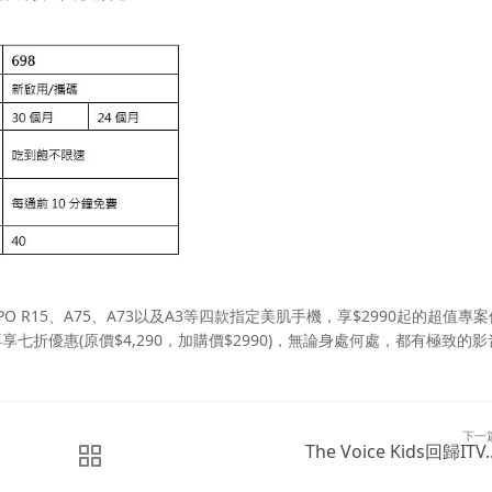
R15、A75、A73以及A3等四款指定美肌手機，享$2990起的超值專
再享七折優惠(原價$4,290，加購價$2990)，無論身處何處，都有極致的
下一
The Voice Kids回歸ITV..