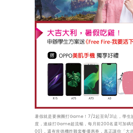
暑假就是要揪團打Game！7/2起至8/31止，學
度，連線打Game超流暢，每月前200名還可加碼獲
00)，還有肯德機炸雞套餐優惠券，真正讓你「大