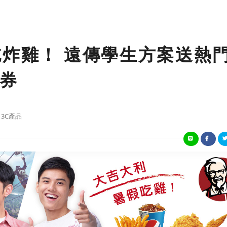
吃炸雞！ 遠傳學生方案送熱
券
3C產品