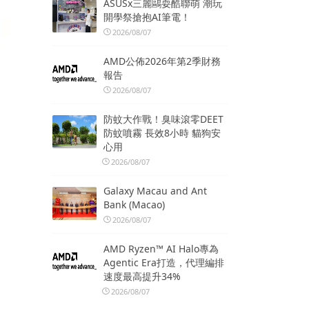
ASUSx三麗鷗耍酷聯萌 潮玩
開學祭搶抱AI筆電！
2026/08/07
AMD公佈2026年第2季財務
報告
2026/08/07
防蚊大作戰！臭味滾零DEET
防蚊噴霧 長效8小時 貓狗安
心用
2026/08/07
Galaxy Macau and Ant
Bank (Macao)
2026/08/07
AMD Ryzen™ AI Halo專為
Agentic Era打造，代理編排
速度最高提升34%
2026/08/07