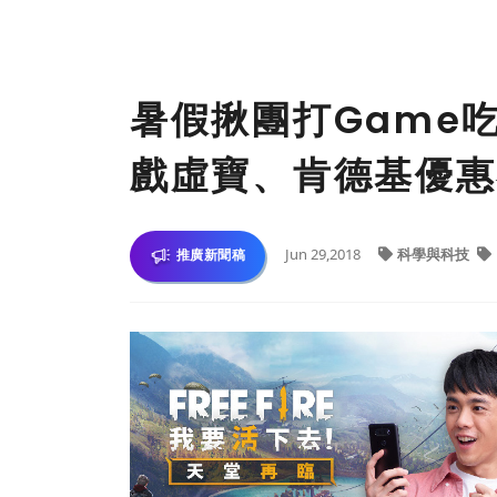
暑假揪團打Game
戲虛寶、肯德基優惠
Jun 29,2018
科學與科技
推廣新聞稿