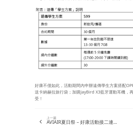
好康不僅如此，活動期間內申辦遠傳學生方案搭配OPPO 
送卡納赫拉旅行袋；加購JayBird X3藍牙運動耳機，
受！
上一篇
AVIAIR夏日祭 – 好康活動接二連...