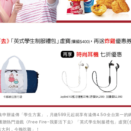
生族申辦遠傳「學生方案」，月繳599元起就享有遠傳4.5G全台第一的
贈熱門遊戲《Free Fire-我要活下去》「英式學生制服禮包」虛寶(
吉大利，今晚吃雞」！