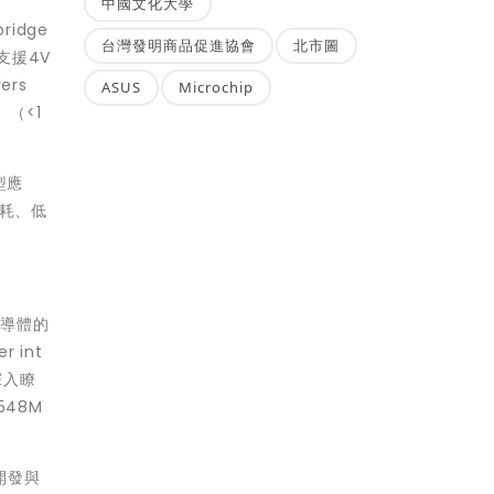
中國文化大學
idge
台灣發明商品促進協會
北市圖
它支援4V
ers
ASUS
Microchip
）（<1
型應
功耗、低
半導體的
 int
深入瞭
48M
開發與