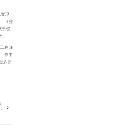
以實現
組，可靈
式軟體
計。
的工程師
常工作中
發更多新
篇
.