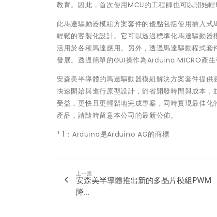
教育。因此，首次使用MCU的工程師也可以開始
此馬達驅動器模組方案套件的優點包括使用插入式馬
輕鬆的客製化設計。它可以透過標準化馬達驅動器
活用於各種馬達應用。另外，透過馬達驅動程式套件
發展。透過簡單的GUI操作為Arduino MICR
安森美半導體的馬達驅動器模組解決方案套件提供
快速開始與進行原型設計，節省開發時間與成本，
受益，更快且更輕鬆地完成專案，同時實現最佳化的馬
產品，請隨時留意本公司的最新公佈。
* 1：Arduino是Arduino AG的商標
上一篇
安森美半導體推出新的多晶片模組PWM
降...