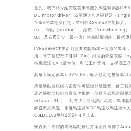
首先，我們將介紹安森美半導體的馬達驅動器LV8548M
DC motor driver）或單通道步進驅動器（sing
至16V的單電源供電，並相容3.3V至5V控制輸入。LV
e）、制動（braking）、續流（freewheeling
uA）及在150°C（最小值）時熱關斷功能。目標
LV8548MC主要針對需要易驅動單一電源的馬
用，除了緊密型10引腳（Pin）封裝的旁路電容（byp
待機電流1uA（最大值）與低工作電流，支援高工
其最大額定值為4.0V至16V，最大額定電壓值為20
馬達驅動器模組方案套件可縮短開發流程，使工程
馬達驅動器模組方案套件提供一個插入式馬達驅動器模組、
erface；GUI）。此方法可簡化設計流程，馬
解直流刷馬達、步進馬達及BLDC馬達或馬達控制方法
CSLDGEVB剛於2018年4月上市。
安森美半導體的馬達驅動模組方案套件選擇了Ardui