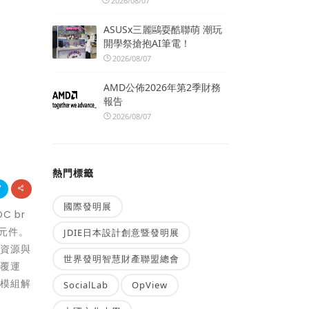
2026/08/07
ASUSx三麗鷗耍酷聯萌 潮玩
開學祭搶抱AI筆電！
2026/08/07
AMD公佈2026年第2季財務
報告
2026/08/07
熱門標籤
國際發明展
 br
元件。
JDIE日本設計創意暨發明展
量資源與
世界發明智慧財產聯盟總會
反覆運
動模組解
SocialLab
OpView