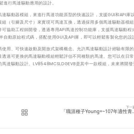
輕鬆進行馬達驅動應用的設計。
達驅動器模組，來進行馬達功能原型的快速設計，支援GUI和API庫
模組（引腳及尺寸）來實現可馬達互換，透過採用多個馬達驅動器模
可協助工程師開發，透過專用API馬達控制功能庫，支援馬達驅動程
O產生半自動原始程式碼，搭配使用GUI及API庫，即可以輕鬆客製化您的設
易使用、可快速啟動及開放式架構概念。允許馬達驅動設計經驗有限
並透過可更換的馬達驅動模組輕鬆評估不同種類的馬達。您可以在日
達驅動設計。LV8548MCSLDGEVB是其中一款模組，未來將開
下一
「職涯種子Young+~107年適性青..