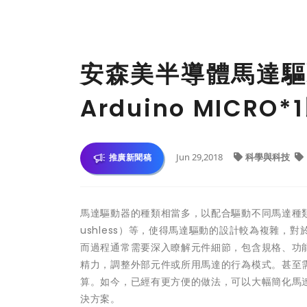
安森美半導體馬達驅
Arduino MICR
Jun 29,2018
科學與科技
推廣新聞稿
馬達驅動器的種類相當多，以配合驅動不同馬達種類，如步
ushless）等，使得馬達驅動的設計較為複雜
而過程通常需要深入瞭解元件細節，包含規格、功
精力，調整外部元件或所用馬達的行為模式。甚至
算。如今，已經有更方便的做法，可以大幅簡化馬
決方案。