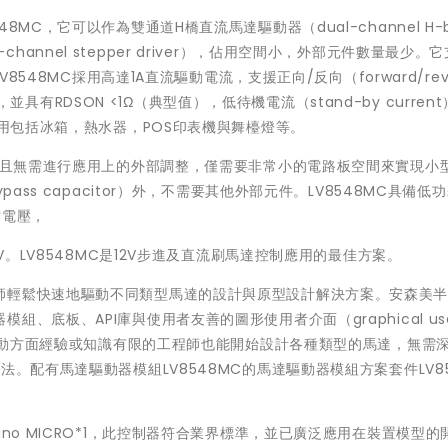
C，它可以作為雙通道H橋直流馬達驅動器（dual-channel H-br
le-channel stepper driver），佔用空間小，外部元件數量最少。
8548MC採用高達1A直流驅動電流，支援正向/反向（forward/rev
），並具有RDSON <1Ω（典型值），低待機電流（stand-by current
應用包括冰箱，熱水器，POS印表機與舞檯燈等。
達，且無需進行應用上的外部調整，僅需要非常小的電路板空間來實現小
ass capacitor）外，不需要其他外部元件。LV8548MC具備低
作電壓，
V。LV8548MC是12V步進及直流刷馬達控制應用的最佳方案。
師輕鬆快速地驅動不同類型馬達的設計與原型設計解決方案。安森美
底板、API庫與使用者友善的圖形使用者介面（graphical user
達驅動方面經驗或知識有限的工程師也能開始設計各種類型的馬達，無需
。配有馬達驅動器模組LV8548MC的馬達驅動器模組方案套件LV85
no MICRO*1，此控制器符合業界標準，並已廣泛應用在裝置模型的