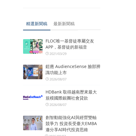
精選新聞稿
最新新聞稿
FLOC唯一基督徒專屬交友
APP，基督徒的新福音
2021/03/29
鎧應 AudienceSense 臉部辨
識功能上市
2026/08/07
HDBank 取得越南歷來最大
規模國際銀團社會貸款
2026/08/07
創智動能強化AI與經營雙軸
競爭力 投資長受臺大EMBA
邀分享AI時代投資思維