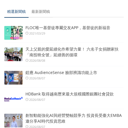
精選新聞稿
最新新聞稿
FLOC唯一基督徒專屬交友APP，基督徒的新福音
2021/03/29
天上父親的愛延續化作希望力量！ 六名子女捐贈家扶
「南投映全號」延續善的循環
2026/08/08
鎧應 AudienceSense 臉部辨識功能上市
2026/08/07
HDBank 取得越南歷來最大規模國際銀團社會貸款
2026/08/07
創智動能強化AI與經營雙軸競爭力 投資長受臺大EMBA
邀分享AI時代投資思維
2026/08/07