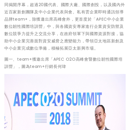
同揭開序幕，超過20國代表、國際大廠、國際創投，以及國內外
近百家新創團隊及中小企業代表與會。私有雲企業即時通訊領導
品牌team+，除獲邀出席高峰會外，更首度於「APEC中小企業
數位韌性國際培訓營」中，與各國資安專家進行企業資安防禦及
數位競爭力提升之交流分享，在政府領軍下與國際資源對接，協
助中小企業完善面對資安威脅之應變能力，帶領亞太地區新創及
中小企業完成數位準備，積極拓展亞太新興市場。
圖一、team+獲邀出席「APEC O2O高峰會暨數位韌性國際培
訓營」，圖為team+行銷長何瑋