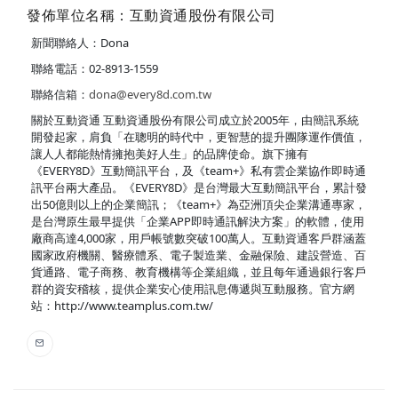
發佈單位名稱：互動資通股份有限公司
新聞聯絡人：Dona
聯絡電話：02-8913-1559
聯絡信箱：
dona@every8d.com.tw
關於互動資通 互動資通股份有限公司成立於2005年，由簡訊系統
開發起家，肩負「在聰明的時代中，更智慧的提升團隊運作價值，
讓人人都能熱情擁抱美好人生」的品牌使命。旗下擁有
《EVERY8D》互動簡訊平台，及《team+》私有雲企業協作即時通
訊平台兩大產品。《EVERY8D》是台灣最大互動簡訊平台，累計發
出50億則以上的企業簡訊；《team+》為亞洲頂尖企業溝通專家，
是台灣原生最早提供「企業APP即時通訊解決方案」的軟體，使用
廠商高達4,000家，用戶帳號數突破100萬人。互動資通客戶群涵蓋
國家政府機關、醫療體系、電子製造業、金融保險、建設營造、百
貨通路、電子商務、教育機構等企業組織，並且每年通過銀行客戶
群的資安稽核，提供企業安心使用訊息傳遞與互動服務。官方網
站：http://www.teamplus.com.tw/