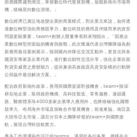
因應國際趨勢潮流，掌握數位時代發展契機，放眼新南向市場商
機，積極迎向數位浪潮。」
數位經濟已廣泛地改變企業的商業模式，對企業主來說，如何透
過數位轉型強化商務競爭力，數位科技的應用及伴隨而來的資安
問題更顯重要，team+創辦人暨董事長郭承翔指出，「因應企
業數位轉型所面臨的機會與挑戰，此次獲邀代表台灣團隊做為創
新應用最佳案例展示，除與國內外隊伍交流互動外，更首次與各
國資安專家及企業代表，進行數位韌性交流分享，強化企業在面
對資安威脅之應變能力，提供兼俱高效能及高資安架構的行動辦
公與協作最佳解決方案。」
配合政府新南向政策，善用與國際資源對接機會，team+除深
耕在地企業，取得政府機構、高科技製造、零售服務、連鎖通
路、醫療體系等4000多家企業導入應用外，也將積極強化國際
競爭力、布局海外市場及策略合作發展機會，前進東協、南亞及
大陸等亞太市場，讓百分百本土團隊研發的team+與國際接
軌，展現台灣科技軟實力。
專為工作溝通協作設計的team+，適用於各行各業，建構在企