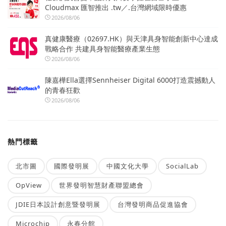
Cloudmax 匯智推出 .tw／.台灣網域限時優惠
2026/08/06
真健康醫療（02697.HK）與天津具身智能創新中心達成
戰略合作 共建具身智能醫療產業生態
2026/08/06
陳嘉樺Ella選擇Sennheiser Digital 6000打造震撼動人
的青春狂歡
2026/08/06
熱門標籤
北市圖
國際發明展
中國文化大學
SocialLab
OpView
世界發明智慧財產聯盟總會
JDIE日本設計創意暨發明展
台灣發明商品促進協會
Microchip
永春分館