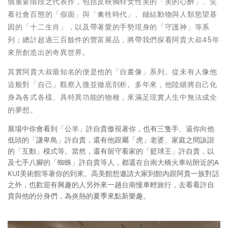
個重要階段之代表作，包括反映獨特女性美的「美的心醉」、笑
看社會百態的「假面」與「禽牲時代」、鏈結動物與人類慾望基
因的「十二生肖」，以及帶著愛的手勢現身的「守護神」等系
列；總計超過三百餘件的豐富展品，將帶我們探看阿貴大叔45年
來所創造出的奇異世界。
其實阿貴大叔最知名的便是他的「自畫像」系列。從未有人像他
這般對「自己」觀察入微並徹底剖析。多年來，他陸續將自己化
身為各式各樣、具特異功能的物種，來滿足現實人生中無法成全
的夢想。
展場中你會看到「公羊」許自貴傲視著你，也有三隻手、逼你向他
低頭的「謙卑鳥」許自貴，還有他跟屬「虎」老婆、家庭之間詼諧
的「互動」模式等。當然，還有留守看家的「籃球王」許自貴，以
及七手八腳的「蜘蛛」許自貴等人，都還在台南大橋火車站附近的A
KUI美術館等著你的到來。高美館想邀請大家到館內跟阿貴一族對話
之外，也歡迎有興趣的人另外來一趟台南慢車輕旅行，去看看許自
貴與他的分身們，為炎熱的夏季來點新樂趣。