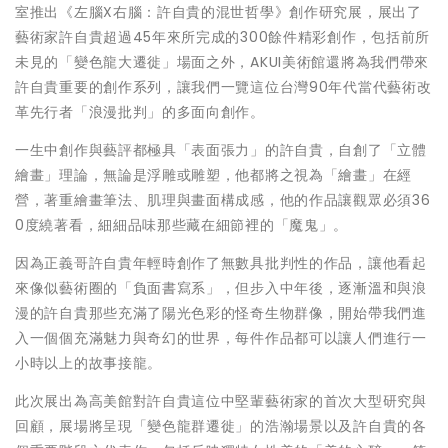
室推出《左腦X右腦：許自貴的混世哲學》創作研究展，展出了
藝術家許自貴超過45年來所完成的300餘件精彩創作，包括前所
未見的「變色龍大遷徙」場面之外，AKUI美術館還將為我們帶來
許自貴重要的創作系列，讓我們一覽這位台灣90年代當代藝術改
革先行者「浪漫批判」的多面向創作。
一生中創作與藝評都極具「表面張力」的許自貴，自創了「立體
繪畫」理論，無論是浮雕或雕塑，他都將之視為「繪畫」在經
營，著重繪畫筆法、肌理與畫面構成感，他的作品讓觀眾必須36
0度繞著看，細細品味那些藏在細節裡的「魔鬼」。
因為正義哥許自貴年輕時創作了無數具批判性的作品，讓他看起
來像似藝術圈的「負面書寫系」，但步入中年後，逐漸溫和與浪
漫的許自貴那些充滿了陽光色彩的怪奇生物群像，開始帶我們進
入一個個充滿魅力與奇幻的世界，每件作品都可以讓人們進行一
小時以上的故事接龍。
此次展出為高美館對許自貴這位中堅輩藝術家的首次大型研究與
回顧，展場將呈現「變色龍群遷徙」的浩瀚場景以及許自貴的各