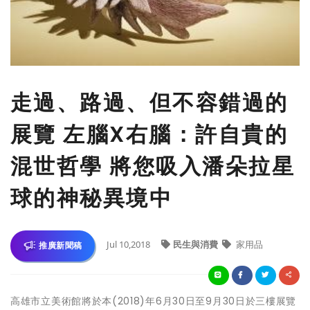
走過、路過、但不容錯過的
展覽 左腦X右腦：許自貴的
混世哲學 將您吸入潘朵拉星
球的神秘異境中
Jul 10,2018
民生與消費
家用品
推廣新聞稿
高雄市立美術館將於本(2018)年6月30日至9月30日於三樓展覽