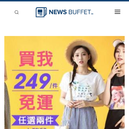
回到首頁
新聞稿分類
登入
刊登