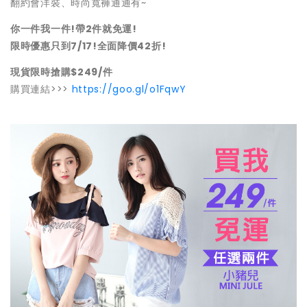
翻約會洋裝、時尚寬褲通通有~
你一件我一件!
帶2件就免運!
限時優惠只到7/17!全面降價42折!
現貨限時搶購$249/件
購買連結>>>
https://goo.gl/o1FqwY