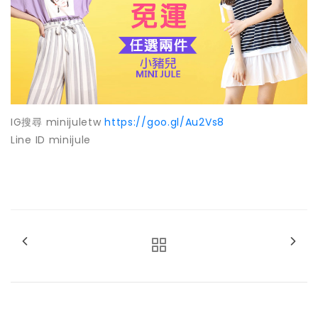
IG搜尋 minijuletw
https://goo.gl/Au2Vs8
Line ID minijule