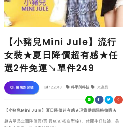
【小豬兒Mini Jule】流行
女裝★夏日降價超有感★任
選2件免運↘單件249
Jul 12,2018
科學與科技
3C產品
推廣新聞稿
【小豬兒Mini Jule】夏日降價超有感★現貨供應限時搶購★
超夯單品全面降價買!買!買!好好搭造型棉T、休閒牛仔短褲、美