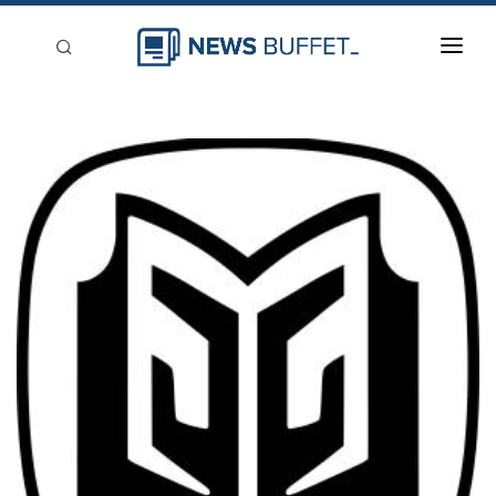
回到首頁
新聞稿分類
登入
刊登