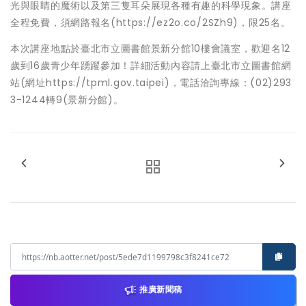
光與眼睛的魔術以及第三隻耳朵展現各種有趣的科學現象。講座
全程免費，須網路報名(https://ez2o.co/2SZh9)，限25名。
本次講座地點於臺北市立圖書館景新分館10樓會議室，歡迎名12
歲到16歲青少年踴躍參加！詳細活動內容請上臺北市立圖書館網
站(網址https://tpml.gov.taipei)，電話洽詢專線：(02)293
3-1244轉9(景新分館)。
推廣新聞稿