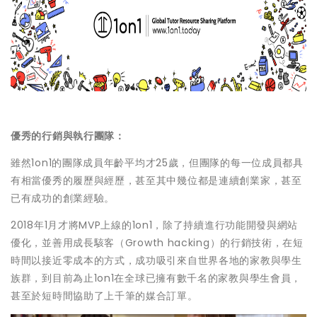
優秀的行銷與
執行團隊：
雖然
1on1
的團隊成員年齡平均才
25
歲，但團隊的每一位成員都具
有相當優秀的履歷與經歷，甚至其中幾位都是連續創業家，甚至
已有成功的創業經驗。
2018
年
1
月才將
MVP
上線的
1on1
，除了持續進行功能開發與網站
優化，並善用成⾧駭客（
Growth hacking
）的⾏銷技術，在短
時間以接近零成本的⽅式，成功吸引來自世界各地的家教與學生
族群，到目前為止
1on1
在全球已擁有數千名的家教與學生會員，
甚至於短時間協助了上千筆的媒合訂單。