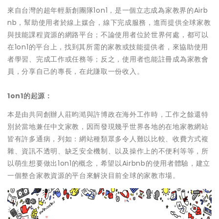
來自台灣的超年輕新創團隊
1on1
，是一個立志成為家教界的
Airb
nb
，幫助使用者於線上媒合，線下完成服務，進而提供全球家教
與技能課程資源的網路平台；不論使用者位於世界何處，都可以
在
1on1
的平台上，找到其所需的家教或技能提供者，來協助使用
者學習、完成工作或任務等；反之，使用者也能註冊成為家教會
員，分享自己的專長，在此賺取一份收入。
1on1
的起源：
本是由共同創辦人
莊昀澔
與
許博政
在海外工作時，工作之餘還特
別於當地兼任中文家教，因而發現幾乎世界各地的在地家教網站
皆有許多通病，列如：網站種類眾多令人難以比較、收費方式複
雜、資訊不透明、缺乏安全機制、以及操作上的不便利等等，所
以萌生想要做出
1on1
的概念，希望以
Airbnb
的使用者體驗，建立
一個整合家教資源的平台來解決目前全球的家教市場。