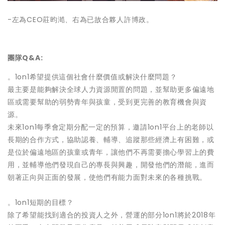
-左為CEO莊昀澔、右為已故合夥人許博政。
團隊Q&A:
。1on1希望提供這個社會什麼價值或解決什麼問題？
最主要是能夠解決全球人力資源閒置的問題，並幫助更多偏遠地
區或需要幫助的弱勢青年與孩童，受到更完善的教育機會與資
源。
未來1on1
每季會定期分配一定的預算，邀請
1on1
平台上的老師以
長期的合作方式，協助認養、輔導、追蹤那些經濟上有困難，或
是位於偏遠地區的孩童或青年，讓他們不再需要擔心學習上的費
用，並輔導他們發現自己的專長與興趣，開發他們的潛能，進而
朝著正向與正面的發展，使他們有能力面對未來的各種挑戰。
。1on1短期的目標？
除了希望能找到適合的投資人之外，營運的部分
1on1
將於
2018
年