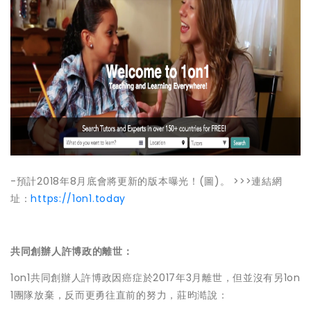
-預計2018年8月底會將更新的版本曝光！(圖)。 >>>連結網
址：
https://1on1.today
共同創辦人許博政的離世：
1on1
共同創辦人
許博政
因癌症於
2017
年
3
月離世，但並沒有另
1on
1
團隊放棄，反而更勇往直前的努力，莊昀澔說：