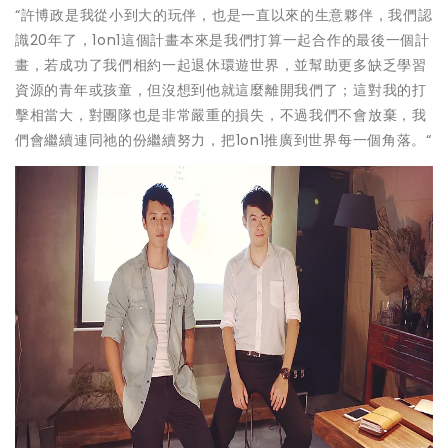
“
許博政
是我從小到大的玩伴，也是一直以來的生意夥伴，我們認
識
20
年了，
1on1
這個計畫本來是我們打算一起合作的最後一個計
畫，若成功了我們相約一起退休環遊世界，並幫助更多缺乏學習
資源的青年或孩童，但沒想到他就這麼離開我們了；這對我的打
擊相當大，對團隊也是非常嚴重的損失，不過我們不會放棄，我
們會繼續連同祂的份繼續努力，把
1on1
推廣到世界每一個角落。
“