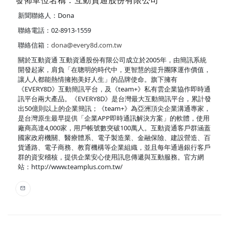
發佈單位名稱：互動資通股份有限公司
新聞聯絡人：Dona
聯絡電話：02-8913-1559
聯絡信箱：
dona@every8d.com.tw
關於互動資通 互動資通股份有限公司成立於2005年，由簡訊系統
開發起家，肩負「在聰明的時代中，更智慧的提升團隊運作價值，
讓人人都能熱情擁抱美好人生」的品牌使命。旗下擁有
《EVERY8D》互動簡訊平台，及《team+》私有雲企業協作即時通
訊平台兩大產品。《EVERY8D》是台灣最大互動簡訊平台，累計發
出50億則以上的企業簡訊；《team+》為亞洲頂尖企業溝通專家，
是台灣原生最早提供「企業APP即時通訊解決方案」的軟體，使用
廠商高達4,000家，用戶帳號數突破100萬人。互動資通客戶群涵蓋
國家政府機關、醫療體系、電子製造業、金融保險、建設營造、百
貨通路、電子商務、教育機構等企業組織，並且每年通過銀行客戶
群的資安稽核，提供企業安心使用訊息傳遞與互動服務。官方網
站：http://www.teamplus.com.tw/