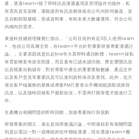
產，透過team+除了即時訊息溝通處理及管理協作功能外，私
有雲高資安架構，還能讓所有訊息都保留在公司內部伺服器，並
且自動歸類建檔，形成資料庫，有助未來大數據運用、符合公司
內稽內控需求。
東捷科技總經理陳贊仁指出，「公司目前約有近3百人使用team
+，包括公司高層主管，在team+平台針對重要研發專案溝通討
論。」主要原因就是比起line等大眾即時通訊軟體，team+採私
有雲架構更有資安防護，而且還有已讀未讀功能、歷史瀏覽訊息
以及檔案自動儲存，對於專案中產生的重要實驗數據、產品文件
以及客戶意見等重要訊息可以達到資料保存及查找。此外，也方
便在客戶端服務的業務或專案PM只要拿出手機就能讀取或搜尋
訊息，以及隨時回報客戶最新狀況，不需再打開筆電才能進行工
作。
生產機台相關問題的即時回饋，加速專案執行與規劃
研發專案的開立，過去是採用會議討論，中間過程若有相關問題
則是以電話一對一或傳統的信件聯絡溝通，現在透過team+團