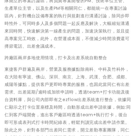
隊開立的專案討論區，將負責專案開發的PM、技術單位主管、
生產單位主管，以及生產PM等相關同仁，都能統一在專案討論
區內，針對機台設備專案的執行與規劃進行溝通討論，除同步即
時性外，可同時多人及多個問題一起反應及解決，大幅縮短溝通
來回時間，快速解決第一線產生的問題，加速決策執行，並且提
高專案完工時效，此外，在營運成本面，不僅減少時間浪費還可
撙節電話、出差會議成本。
跨廠區兩岸多地使用情境，打卡及出差系統自動整合
東捷客戶群遍及兩岸，營業及服務據點除南科、中科及竹科外，
在大陸有寧波、佛山、深圳、南京、上海、武漢、合肥、成都、
咸陽等據點，提供客戶更即時專業的服務，也因此當同仁有出差
需求、出差延期/逾時或加班申請時，透過team+打卡功能及後
台資料庫，與公司內部即有之ezflow出差系統進行整合，依據同
仁顯示之打卡位置座標及時間，自動形成出差申請依據，例如:同
仁到客戶端開會，進出客戶廠區時透過team+執行打卡，後台
即可形成表列式打卡時間紀綠表，輕鬆判讀完成出差申請作業。
除此之外，針對各部門出差同仁需求，開立差勤專案團隊，同仁