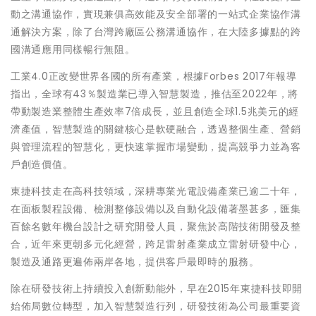
動之溝通協作，實現兼俱高效能及安全部署的一站式企業協作溝
通解決方案，除了台灣跨廠區公務溝通協作，在大陸多據點的跨
國溝通應用同樣暢行無阻。
工業4.0正改變世界各國的所有產業，根據Forbes 2017年報導
指出，全球有43％製造業已導入智慧製造，推估至2022年，將
帶動製造業整體生產效率7倍成長，並且創造全球1.5兆美元的經
濟產值，智慧製造的關鍵核心是軟硬融合，透過整個生產、營銷
與管理流程的智慧化，更快速掌握市場變動，提高競爭力並為客
戶創造價值。
東捷科技走在高科技領域，深耕專業光電設備產業已逾二十年，
在面板製程設備、檢測整修設備以及自動化設備著墨甚多，匯集
百餘名數年機台設計之研究開發人員，聚焦於高階技術開發及整
合，近年來更朝多元化經營，跨足雷射產業成立雷射研發中心，
製造及通路更遍佈兩岸各地，提供客戶最即時的服務。
除在研發技術上持續投入創新動能外，早在2015年東捷科技即開
始佈局數位轉型，加入智慧製造行列，研發技術為公司最重要資