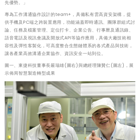
先優勢。」
專為工作溝通協作設計的team+，具備私有雲高資安架構，提
供手機及PC端之跨裝置應用，功能涵蓋即時通訊、團隊群組式討
論、任務及檔案管理、定位打卡、企業公告、行事曆及通訊錄、
語音電話及視訊會議及開放式API等協作應用，具備大廠技術相
容性及彈性客製化，可高度整合生態鏈體系的各式產品與技術，
讓各產業高效溝通企業協作、資訊安全一站到位。
圖一、東捷科技董事長嚴瑞雄(圖右)與總經理陳贊仁(圖左)，展
示佈局智慧製造轉型成果