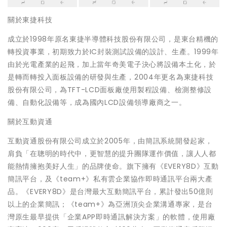
關於東捷科技
成立於1998年原名東捷半導體科技股份有限公司，是東台精機的
轉投資事業，初期致力於IC封裝測試設備的設計、生產。1999年
由於光電產業的起飛，加上當年奇美電子決心將設備本土化，於
是轉而轉投入面板設備的研發與生產，2004年更名為東捷科技
股份有限公司，為TFT-LCD面板廠使用製程設備、檢測整修設
備、自動化設備等，成為國內LCD設備領導廠商之一。
關於互動資通
互動資通股份有限公司成立於2005年，由簡訊系統開發起家，
肩負「在聰明的時代中，更智慧的提升團隊運作價值，讓人人都
能熱情擁抱美好人生」的品牌使命。旗下擁有《EVERY8D》互動
簡訊平台，及《team+》私有雲企業協作即時通訊平台兩大產
品。《EVERY8D》是台灣最大互動簡訊平台，累計發出50億則
以上的企業簡訊；《team+》為亞洲頂尖企業溝通專家，是台
灣原生最早提供「企業APP即時通訊解決方案」的軟體，使用廠