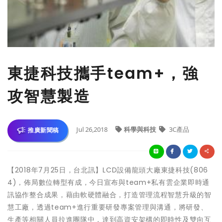
東捷科技攜手team+，強
攻智慧製造
Jul 26,2018
科學與科技
3C產品
推廣新聞稿
【2018年7月25日，台北訊】LCD設備龍頭大廠東捷科技(806
4)，佈局數位轉型有成，今日宣布與team+私有雲企業即時通
訊協作整合成果，藉由軟硬體融合，打造管理流程智慧升級的智
慧工廠，透過team+進行重要研發專案管理與溝通，將研發、
生產等相關人員拉進團隊中，達到高資安架構的即時性及雙向互