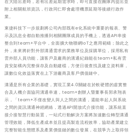
在大陸出差時，若有出差延期需求時，即可直接在團隊內提出並
附上相關航班資訊，行政同仁即會處理機票延期等後續行政作
業。
東捷科技下一步規劃將公司內部既有e化系統中重要的報表、警
示及訊息全都自動推播到相關團隊成員的手機上，透過API串接
整合到team+平台中，全面擴大物聯網IoT之應用範疇；除此之
外，未來將針對外部溝通需求的業務單位及採購單位，採用私有
雲外部人員功能，讓客戶及廠商的溝通紀錄能在team+私有雲
資安架構內完整保存及自動建檔，方便日後查找及建立資料庫，
讓數位化效益落實在上下游廠商及客戶價值鏈中。
溝通是所有企業的基礎，實現工業4.0關鍵在於軟硬體的虛實整
合及人機介面協同溝通串連，team+創辦人暨董事長郭承翔表
示，「team+不僅改變人與人之間的溝通，還能串起人與系統
之間的資訊溝通神經網絡，透過API開放式介接功能，讓系統直
接介接智慧行動裝置，一站式行動解決方案將加速數位轉型溝通
管理效能，降低生產成本並且提高製造流程效率，協助產業建立
完整智能生態體系及產業價值鏈的數位發展，在競爭力上取得領