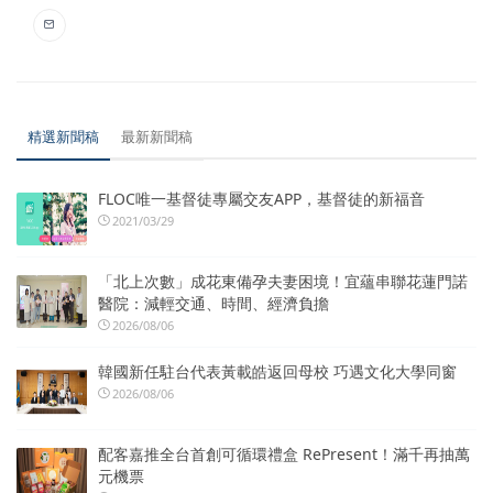
精選新聞稿
最新新聞稿
FLOC唯一基督徒專屬交友APP，基督徒的新福音
2021/03/29
「北上次數」成花東備孕夫妻困境！宜蘊串聯花蓮門諾
醫院：減輕交通、時間、經濟負擔
2026/08/06
韓國新任駐台代表黃載皓返回母校 巧遇文化大學同窗
2026/08/06
配客嘉推全台首創可循環禮盒 RePresent！滿千再抽萬
元機票