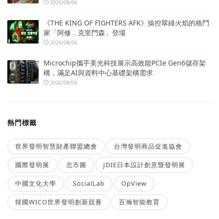
2026/08/06
《THE KING OF FIGHTERS AFK》操控翠綠火焰的格鬥
家「阿修．克里門森」登場
2026/08/06
Microchip攜手美光科技展示高效能PCIe Gen6儲存架
構，滿足AI與資料中心基礎架構需求
2026/08/06
熱門標籤
世界發明智慧財產聯盟總會
台灣發明商品促進協會
國際發明展
北市圖
JDIE日本設計創意暨發明展
中國文化大學
SocialLab
OpView
韓國WICO世界發明創新競賽
百瀚智能教育