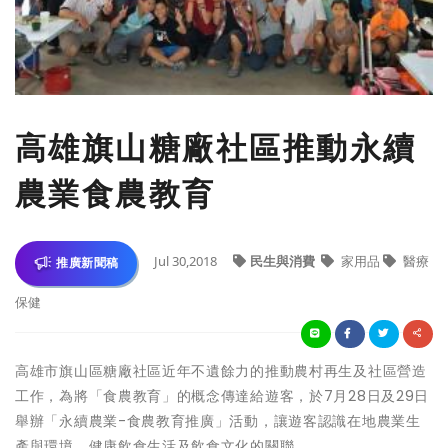
高雄旗山糖廠社區推動永續
農業食農教育
Jul 30,2018
民生與消費
家用品
醫療
推廣新聞稿
保健
高雄市旗山區糖廠社區近年不遺餘力的推動農村再生及社區營造
工作，為將「食農教育」的概念傳達給遊客，於7月28日及29日
舉辦「永續農業-食農教育推廣」活動，讓遊客認識在地農業生
產與環境、健康飲食生活及飲食文化的關聯。