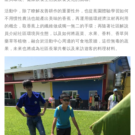
活動中，除了瞭解友善耕作的重要性外，也從蕉園體驗學習如何
不用慣性農法也能產出美味的香蕉，再運用循環經濟汰材再利用
的概念，取香蕉上的纖維做成獨一無二的手環；再隨著社區解說
員介紹社區環境與生態，以及如何將蔬菜、水果、香料、香草與
藥草等植物，融合於活動中心周邊的可食地景牆，這些無毒的蔬
果，未來也將成為社區長輩共餐以及來訪遊客的料理材料。