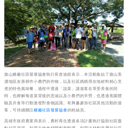
旗山糖廠社區發展協會執行長曾渝媗表示，本活動集結了旗山美
濃地區友善耕作小農們的作物，以及社區媽媽用在地材料精心烹
煮的特色風味餐，過程中透過「說菜」讓遊客在享受美食的同
時，也瞭解每道菜背後的意涵以及小農們的辛勞，也透過蕉園體
驗及共食等行動激發對食物認識。有興趣參加社區其他活動的遊
客，可持續關注
糖廠社區發展協會
的粉絲頁。
高雄市政府農業局表示，農村再生透過各項計畫執行協助社區盤