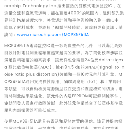
crochip Technology Inc.推出靈活的雙模式電源監控IC，在
測量交流和直流電源時，能在寬達4000:1的範圍內，達到領先業
界的0.1%精確度水準。將電源計算和事件監控融入到一個IC中，
降低了材料成本，並縮短了韌體開發時間。欲瞭解更多資訊，請
訪問：
www.microchip.com/MCP39F511A
MCP39F511A電源監控IC是一款高度整合的元件，可以滿足高效
能設計對電源測量精確度越來越高的要求。為了簡化校準步驟並
滿足對精確度的極高要求，該元件包含兩個24位元delta-sigm
a 類比數位轉換器(ADC)，擁有94.5 dB的SINAD(signal-to-n
oise ratio plus distortion)效能和一個16位元的計算引擎。M
CP39F511A適用於消費性應用、物聯網應用（IoT）和工業應用
等類型，可以自動檢測電源類型並在交流和直流模式間切換，進
而將測量結果最佳化。該元件的內建EEPROM可記錄關鍵事件，
協助開發人員進行故障診斷，此外該元件還整合了低漂移基準電
壓和內部振盪器可降低成本。
使用MCP39F511A還具有靈活和易於建置的優點。該元件提供標
準電源功率計算，例如實功、虛功和視在功率、實功和虛功電