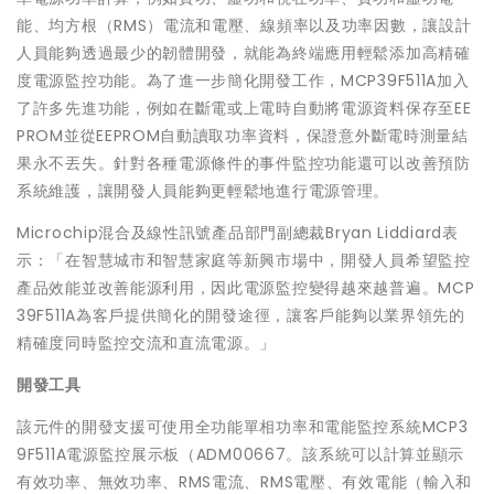
能、均方根（RMS）電流和電壓、線頻率以及功率因數，讓設計
人員能夠透過最少的韌體開發，就能為終端應用輕鬆添加高精確
度電源監控功能。為了進一步簡化開發工作，MCP39F511A加入
了許多先進功能，例如在斷電或上電時自動將電源資料保存至EE
PROM並從EEPROM自動讀取功率資料，保證意外斷電時測量結
果永不丟失。針對各種電源條件的事件監控功能還可以改善預防
系統維護，讓開發人員能夠更輕鬆地進行電源管理。
Microchip混合及線性訊號產品部門副總裁Bryan Liddiard表
示：「在智慧城市和智慧家庭等新興市場中，開發人員希望監控
產品效能並改善能源利用，因此電源監控變得越來越普遍。MCP
39F511A為客戶提供簡化的開發途徑，讓客戶能夠以業界領先的
精確度同時監控交流和直流電源。」
開發工具
該元件的開發支援可使用全功能單相功率和電能監控系統MCP3
9F511A電源監控展示板（ADM00667。該系統可以計算並顯示
有效功率、無效功率、RMS電流、RMS電壓、有效電能（輸入和