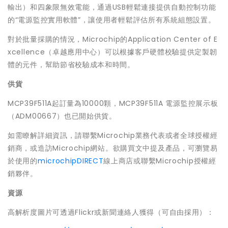
輸出）和四象限無效電能，通過USB輕鬆連接提供自動控制功能
的“電源監控實用軟體”，讓使用者輕鬆評估所有系統組態設置。
對於批量採購的情況，Microchip的Application Center of E
xcellence（卓越應用中心）可以根據客戶硬體校驗提供定製韌
體的元件，幫助節省校驗成本和時間。
供貨
MCP39F511A起訂量為10000顆，MCP39F511A 電源監控展示板
（ADM00667）也已開始供貨。
如需瞭解詳細資訊，請聯繫Microchip業務代表或者全球授權經
銷商，或造訪Microchip網站。欲購買文中提及產品，可瀏覽易
於使用的
microchipDIRECT
線上商店或聯繫Microchip授權經
銷夥伴。
資源
高解析度圖片可透過Flickr或新聞連絡人獲得（可自由採用）：