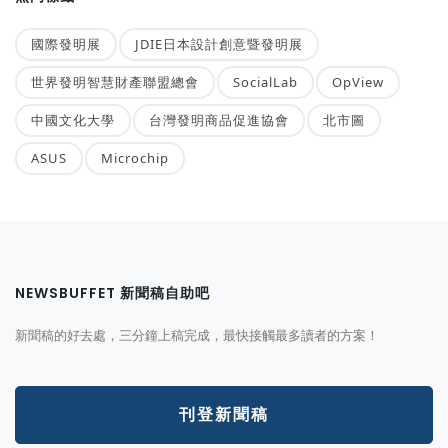
國際發明展
JDIE日本設計創意暨發明展
世界發明智慧財產聯盟總會
SocialLab
OpView
中國文化大學
台灣發明商品促進協會
北市圖
ASUS
Microchip
NEWSBUFFET 新聞稿自助吧
新聞稿的好去處，三分鐘上稿完成，最快接觸最多讀者的方案！
刊登新聞稿