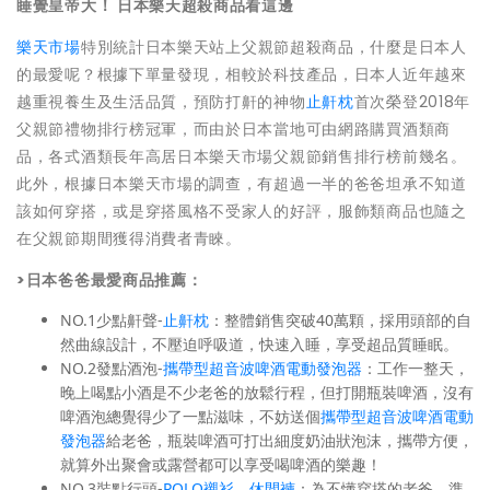
睡覺皇帝大！ 日本樂天超殺商品看這邊
樂天市場
特別統計日本樂天站上父親節超殺商品，什麼是日本人
的最愛呢？根據下單量發現，相較於科技產品，日本人近年越來
越重視養生及生活品質，預防打鼾的神物
止鼾枕
首次榮登2018年
父親節禮物排行榜冠軍，而由於日本當地可由網路購買酒類商
品，各式酒類長年高居日本樂天市場父親節銷售排行榜前幾名。
此外，根據日本樂天市場的調查，有超過一半的爸爸坦承不知道
該如何穿搭，或是穿搭風格不受家人的好評，服飾類商品也隨之
在父親節期間獲得消費者青睞。
>日本爸爸最愛商品推薦：
NO.1少點鼾聲-
止鼾枕
：整體銷售突破40萬顆，採用頭部的自
然曲線設計，不壓迫呼吸道，快速入睡，享受超品質睡眠。
NO.2發點酒泡-
攜帶型超音波啤酒電動發泡器
：工作一整天，
晚上喝點小酒是不少老爸的放鬆行程，但打開瓶裝啤酒，沒有
啤酒泡總覺得少了一點滋味，不妨送個
攜帶型超音波啤酒電動
發泡器
給老爸，瓶裝啤酒可打出細度奶油狀泡沫，攜帶方便，
就算外出聚會或露營都可以享受喝啤酒的樂趣！
NO.3裝點行頭-
POLO襯衫
、
休閒褲
：為不懂穿搭的老爸，準