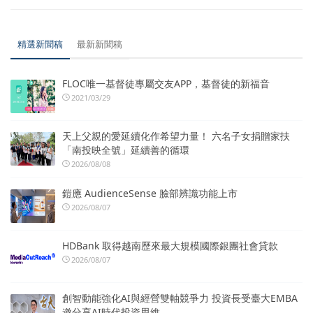
精選新聞稿
最新新聞稿
FLOC唯一基督徒專屬交友APP，基督徒的新福音
2021/03/29
天上父親的愛延續化作希望力量！ 六名子女捐贈家扶
「南投映全號」延續善的循環
2026/08/08
鎧應 AudienceSense 臉部辨識功能上市
2026/08/07
HDBank 取得越南歷來最大規模國際銀團社會貸款
2026/08/07
創智動能強化AI與經營雙軸競爭力 投資長受臺大EMBA
邀分享AI時代投資思維