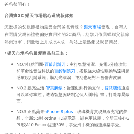
爸爸都開心！
台灣瘋3C 樂天市場貼心選物報你知
怎麼樣的父親節禮物最受台灣爸爸青睞？
樂天市場
發現，台灣人
在選購父親節禮物偏好實用性的3C商品，刮鬍刀依舊蟬聯父親節
熱銷冠軍，銷量較上月成長4成，為站上最熱銷父親節商品。
>
樂天市場爸爸最愛商品前三名：
NO.1打點門面-
百齡刮鬍刀
：主打智慧清潔、充電5分鐘功能
和革命性音波科技的
百齡刮鬍刀
，搭載強大線性驅動馬達與超
感敏銳刮鬍系統，順刮光溜溜，逆刮也絕對不會傷害皮膚。
NO.2 點亮生活-
智慧腕錶
：從運動到行動支付，
智慧腕錶
通通
可以幫你掌控，透過智慧腕錶制定個人訓練計畫，打造專屬錶
面。
NO.3 正點蘋果-
iPhone 8 plus
：玻璃機背實現無線充電的夢
想，全新5.5吋Retina HD顯示器，顯色更炫麗，全新三核心G
PU較A10 Fusion提速30%，享受滑手機的極速娛樂享受。