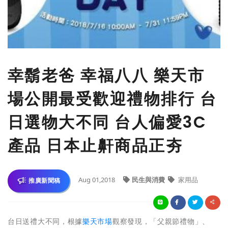
幸鬍老爸 幸福八八 樂天市
場公開最受歡迎禮物排行 台
日選物大不同 台人偏愛3C
產品 日本止鼾商品正夯
Aug 01,2018
民生與消費
家用品
推廣新聞稿
台日送禮大不同，根據
樂天市場
觀察發現，「父親節禮物」、