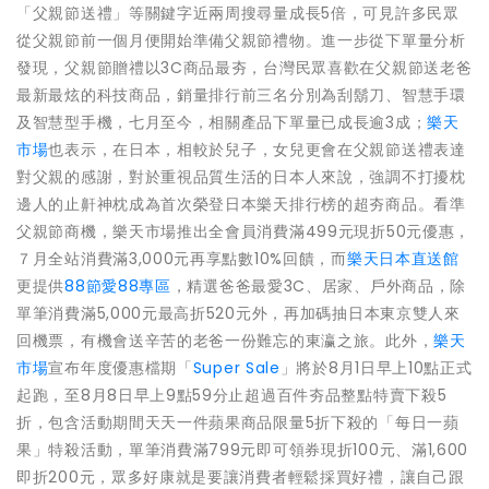
「父親節送禮」等關鍵字近兩周搜尋量成長5倍，可見許多民眾
從父親節前一個月便開始準備父親節禮物。進一步從下單量分析
發現，父親節贈禮以3C商品最夯，台灣民眾喜歡在父親節送老爸
最新最炫的科技商品，銷量排行前三名分別為刮鬍刀、智慧手環
及智慧型手機，七月至今，相關產品下單量已成長逾3成；
樂天
市場
也表示，在日本，相較於兒子，女兒更會在父親節送禮表達
對父親的感謝，對於重視品質生活的日本人來說，強調不打擾枕
邊人的止鼾神枕成為首次榮登日本樂天排行榜的超夯商品。看準
父親節商機，樂天市場推出全會員消費滿499元現折50元優惠，
７月全站消費滿3,000元再享點數10%回饋，而
樂天日本直送館
更提供
88節愛88專區
，精選爸爸最愛3C、居家、戶外商品，除
單筆消費滿5,000元最高折520元外，再加碼抽日本東­­­京雙人來
回機票，有機會送辛苦的老爸一份難忘的東瀛之旅。此外，
樂天
市場
宣布年度優惠檔期「
Super Sale
」將於8月1日早上10點正式
起跑，至8月8日早上9點59分止超過百件夯品整點特賣下殺5
折，包含活動期間天天一件蘋果商品限量5折下殺的「每日一蘋
果」特殺活動，單筆消費滿799元即可領券現折100元、滿1,600
即折200元，眾多好康就是要讓消費者輕鬆採買好禮，讓自己跟