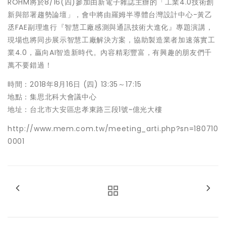
ROHM將於8/16(四)參加由新電子雜誌主辦的「工業4.0技術創
新與部署趨勢論壇」，會中將由羅姆半導體台灣設計中心-黃乙
丞FAE副理進行『智慧工廠感測與通訊技術大進化』專題演講，
現場也將同步展示智慧工廠解決方案，協助製造業者加速落實工
業4.0，贏向AI智造新時代。內容精彩豐富，有興趣的朋友們千
萬不要錯過！
時間：2018年8月16日 (四) 13:35～17:15
地點：集思北科大會議中心
地址：台北市大安區忠孝東路三段1號~億光大樓
http://www.mem.com.tw/meeting_arti.php?sn=180710
0001