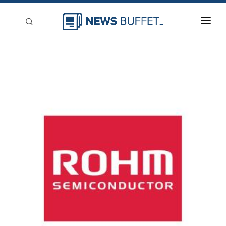
回到首頁
新聞稿分類
登入
刊登