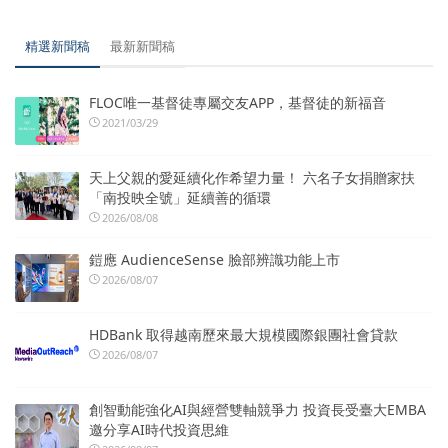
精選新聞稿
最新新聞稿
FLOC唯一基督徒專屬交友APP，基督徒的新福音
2021/03/29
天上父親的愛延續化作希望力量！ 六名子女捐贈家扶
「南投映全號」延續善的循環
2026/08/08
鎧應 AudienceSense 臉部辨識功能上市
2026/08/07
HDBank 取得越南歷來最大規模國際銀團社會貸款
2026/08/07
創智動能強化AI與經營雙軸競爭力 投資長受臺大EMBA
邀分享AI時代投資思維