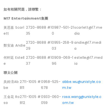
如有相關問題，請聯繫：
M17 Entertainment
集團
黃思嘉 Scarl
2720-8688 #1
0987-501-21
scarlett@17.me
ett
35
0
dia
2720-8688 #1
0955-258-9
andie@17.medi
鄭安迪 Andie
29
03
a
何軒廷 Estell
2720-8688 #1
0909-069-1
estelle@17.med
e
37
96
ia
聯太公關
吳鈴淯Ab
2711-1005 #
0958-525-
abbe.wu@unistyle.co
be
811
678
m.tw
王金花 Ro
2711-1005 #
0933-060-
rosa.wang@unistyle.c
sa
812
059
om.tw