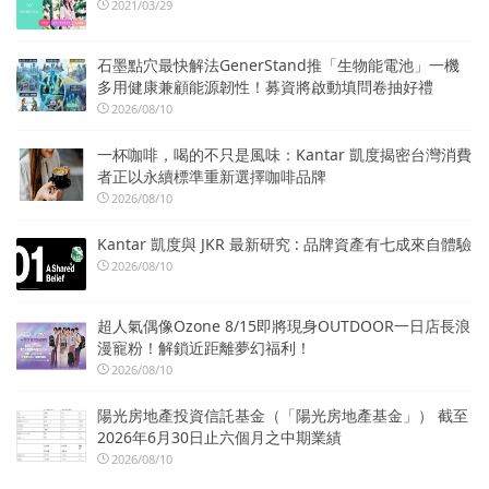
2021/03/29
石墨點穴最快解法GenerStand推「生物能電池」一機
多用健康兼顧能源韌性！募資將啟動填問卷抽好禮
2026/08/10
一杯咖啡，喝的不只是風味：Kantar 凱度揭密台灣消費
者正以永續標準重新選擇咖啡品牌
2026/08/10
Kantar 凱度與 JKR 最新研究 : 品牌資產有七成來自體驗
2026/08/10
超人氣偶像Ozone 8/15即將現身OUTDOOR一日店長浪
漫寵粉！解鎖近距離夢幻福利！
2026/08/10
陽光房地產投資信託基金（「陽光房地產基金」） 截至
2026年6月30日止六個月之中期業績
2026/08/10