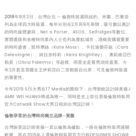
2018
年8月2日，台灣台北 ─ 倫敦時裝週與紐約、米蘭、巴黎並
列為全球四大時裝週，每年分別在2月與9月舉辦，吸引數以萬計
的時尚媒體參與，Net a Porter、ASOS、Selfridges等數位、
實體通路和各種時尚業內人士也列為重點城市，堪稱英國最重要
的時尚盛會，凱特摩絲（Kate Moss）、卡拉迪樂芬妮（Cara
Delevingne）、綺拉奈特莉（Keira Knightley）、奧莉維亞巴
勒莫（Olivia Palermo）等超模、明星全是看秀頭排嘉賓。今
年2月甚至英國女王伊莉莎白二世都親自出席，可見倫敦時裝週
的重要性。
今年2019 S/S大秀在17 Media的贊助下，台灣新銳設計師黃薇J
AMIE WEI HUANG將成為唯一、同時是史上首位晉級倫敦時裝周
官方Catwalk Show大秀日程的台灣設計師！
倫敦孕育的台灣時尚獨立品牌─黃薇
台灣旅英設計師黃薇一直以倫敦為據點，一路在倫敦時裝周過關
斬將，早在2015年入選倫敦時裝周官方日程DESIGNER SHOWR