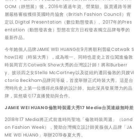
OOM（靜態展）後，2016年通過年資、營業額、販賣通路等層
層嚴格審核獲得英國時尚協會（British Fashion Council）肯
定以 Digital Presentation（數位動態發表）、2017年的Pres
entation（動態發表會）型態在官方日程發表獨立品牌每季的
最新作品。
今年她個人品牌JAMIE WEI HUANG在9月將順利晉級Catwalk S
how日程（時裝大秀），成為唯一、同時也是史上首位闖進倫敦
時裝周官方Catwalk Show大秀的台灣設計師！將和Burberr
y、披頭四之女Stella McCartney以及從紐約遷回倫敦的貝嫂Vi
ctoria Beckham品牌同等級，首度舉辦正式時裝大秀。這是台
灣時尚史上第一位獲得此殊榮的設計師。如此深具發展潛力的品
牌，當然吸引17直播贊助與合作。
JAMIE WEI HUANG
倫敦時裝週大秀17 Media台英連線無時差
2018年17 Media將正式前進時尚聖地「倫敦時裝周週」（Lond
on Fashion Week），贊助台灣獨立設計師黃薇個人品牌「JA
MIE WEI HUANG」舉辦2019春夏大秀。