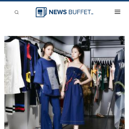
回到首頁
新聞稿分類
登入
刊登