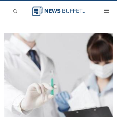
回到首頁
新聞稿分類
登入
刊登