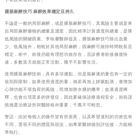
腫脹麻醉技巧 麻醉效果穩定且持久
不論是一般的局部麻醉，或是腫脹麻醉技巧，其風險主要就是來
自局部麻醉藥物的總量及濃度，因此精準計算濃度與總量，是降
低風險的關鍵因素。李咏馨醫師提及，腫脹麻醉技巧除出血量
少、低風險外，相較於其他局部麻醉，因麻醉可維持時間較長且
穩定，術中、術後仍能有理想功效存在，且診療者術後修復快
速，多數當天就能正常活動，幾乎不影響生活。
使用腫脹麻醉技術，具有多項優點，但是脹麻液的量也有一定的
規則與限制，如果使用過度的量，倘若再加上靜脈點滴，會增加
心肺功能不堪負荷的風險，而增加肺水腫的機率；血液過度稀
釋，也會出現眾多的併發症，因此要確保診療過程安全，術前謹
慎挑選治療診所與醫師格外重要，千萬不可輕忽。
警語：由於每個人的條件皆有所差異，以及希望達到的功效也有
不同，需視不同的體質與狀況，由專業醫師個別評估後，方能精
準執行。