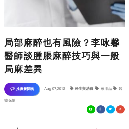
​局部麻醉也有風險？李咏馨
醫師談腫脹麻醉技巧與一般
局麻差異
Aug 07,2018
民生與消費
家用品
醫
推廣新聞稿
療保健