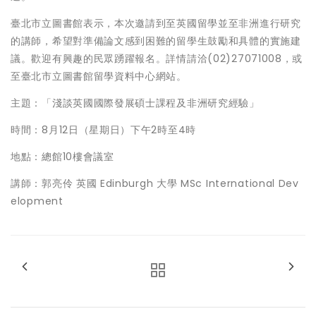
臺北市立圖書館表示，本次邀請到至英國留學並至非洲進行研究
的講師，希望對準備論文感到困難的留學生鼓勵和具體的實施建
議。歡迎有興趣的民眾踴躍報名。詳情請洽(02)27071008，或
至臺北市立圖書館留學資料中心網站。
主題：「淺談英國國際發展碩士課程及非洲研究經驗」
時間：8月12日（星期日）下午2時至4時
地點：總館10樓會議室
講師：郭亮伶 英國 Edinburgh 大學 MSc International Dev
elopment