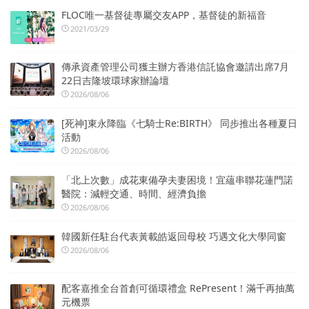
FLOC唯一基督徒專屬交友APP，基督徒的新福音
2021/03/29
傳承資產管理公司獲主辦方香港信託協會邀請出席7月
22日吉隆坡環球家辦論壇
2026/08/06
[死神]東永降臨《七騎士Re:BIRTH》 同步推出各種夏日
活動
2026/08/06
「北上次數」成花東備孕夫妻困境！宜蘊串聯花蓮門諾
醫院：減輕交通、時間、經濟負擔
2026/08/06
韓國新任駐台代表黃載皓返回母校 巧遇文化大學同窗
2026/08/06
配客嘉推全台首創可循環禮盒 RePresent！滿千再抽萬
元機票