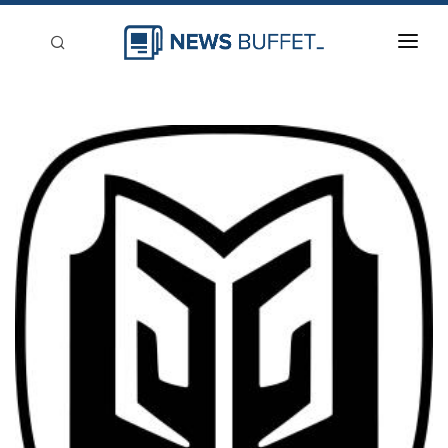
回到首頁
新聞稿分類
登入
刊登