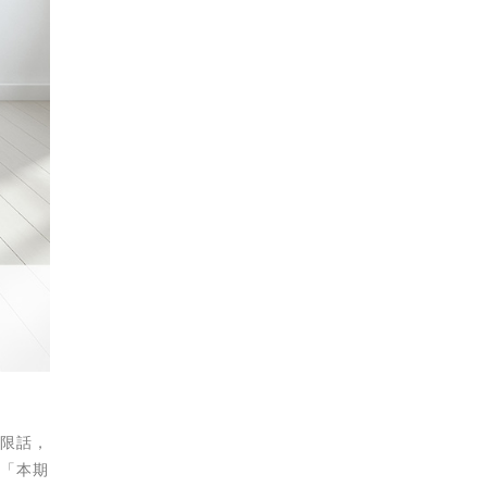
被限話，
如「本期