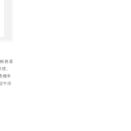
件帳務通
好禮。
獎機率
堤牛排