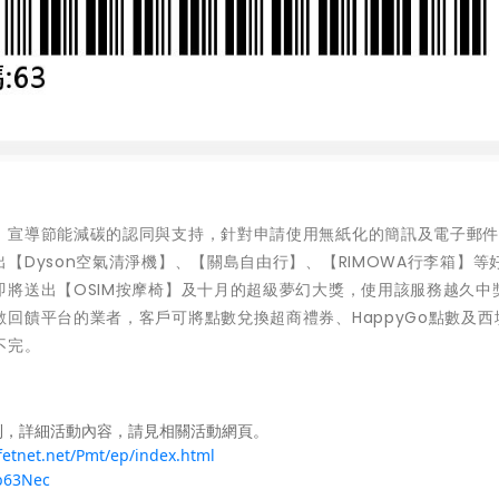
』宣導節能減碳的認同與支持，針對申請使用無紙化的簡訊及電子郵
【Dyson空氣清淨機】、【關島自由行】、【RIMOWA行李箱】等
將送出【OSIM按摩椅】及十月的超級夢幻大獎，使用該服務越久中
回饋平台的業者，客戶可將點數兌換超商禮券、HappyGo點數及西
不完。
利，詳細活動內容，請見相關活動網頁。
fetnet.net/Pmt/ep/index.html
b63Nec