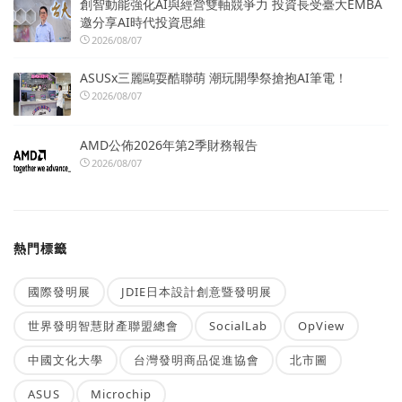
創智動能強化AI與經營雙軸競爭力 投資長受臺大EMBA
邀分享AI時代投資思維
2026/08/07
ASUSx三麗鷗耍酷聯萌 潮玩開學祭搶抱AI筆電！
2026/08/07
AMD公佈2026年第2季財務報告
2026/08/07
熱門標籤
國際發明展
JDIE日本設計創意暨發明展
世界發明智慧財產聯盟總會
SocialLab
OpView
中國文化大學
台灣發明商品促進協會
北市圖
ASUS
Microchip