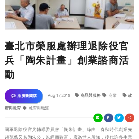
臺北市榮服處辦理退除役官
兵「陶朱計畫」創業諮商活
動
Aug 17,2018
商品與服務
商業
政
推廣新聞稿
府與教育
教育與職涯
國軍退除役官兵輔導委員會「陶朱計畫」緣由，春秋時代創業先
趨
范蠡
又名
陶朱公
，以經商致富，廣為世人所知，後代許多生意