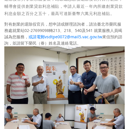
輔導會提供創業貸款利息補貼，申請人最近ㄧ年內所繳創業貸款
利息金額之百分之五十，最高可達新臺幣六萬元利息補貼。
對有創業的退除役官兵，想申請或辦理諮詢者，請洽臺北市榮民服
務處就業站02-27699098轉213、218、540及541 就業服務人員竭
誠為您服務，
或請電郵vsdtpe0072@mail5.vac.gov.tw
來信預約諮
詢，並請留下榮民（眷）姓名及連絡電話。