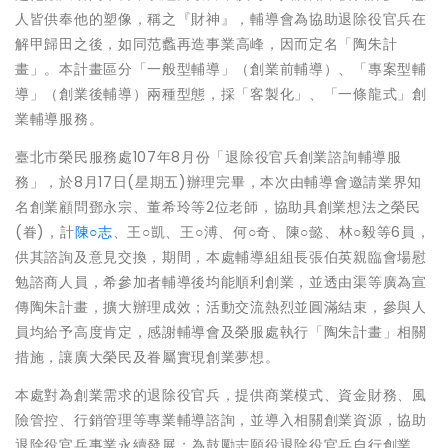
人皆供奉他的塑像，稱之『財神』，輔導會為協助退除役官兵在
解甲歸田之後，如同
范蠡
再造事業高峰，因而定名「陶朱計
畫」。本計畫區分「一般型輔導」（創業前輔導）、「專案型輔
導」（創業後輔導）兩種型態，採「客製化」、「一條龍式」創
業輔導服務。
臺北市榮民服務處107年8月份「退除役官兵創業諮詢輔導服
務」，於8月17日(星期五)辦理完畢，本次由輔導會邀請業界知
名創業顧問鄧永宗、董希玲等2位老師，協助具創業想法之榮民
(眷)，計
陳○志
、王○凱、王○溥、何○奇、陳○懿、林○毅等6員，
供其諮詢及意見交換，期間，本處輔導組組長張伯英親臨會場慰
勉諮商人員，希參加者輔導後均能順利創業，並透由渠等廣為宣
傳陶朱計畫，擴大辦理成效；活動交流熱烈並圓滿結束，參與人
員均給予高度肯定，感謝輔導會及榮服處執行「陶朱計畫」相關
措施，讓廣大榮民及眷屬實現創業夢想。
本處對為創業需求的退除役官兵，提供商業模式、資金財務、風
險管控、行銷管理等專業輔導諮詢，並導入相關創業資源，協助
退除役官兵事業永續發展；為鼓勵志願役退除役官兵自行創業，