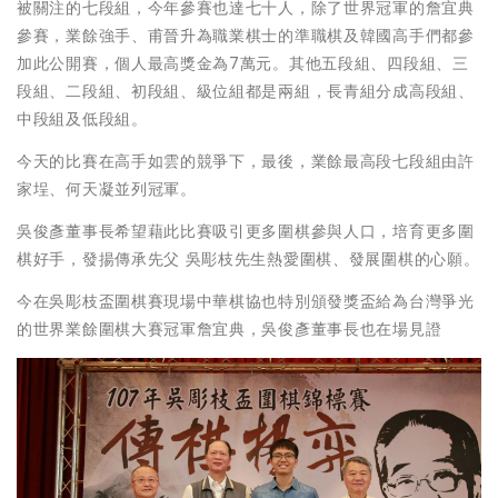
被關注的七段組，今年參賽也達七十人，除了世界冠軍的詹宜典
參賽，業餘強手、甫晉升為職業棋士的準職棋及韓國高手們都參
加此公開賽，個人最高獎金為7萬元。其他五段組、四段組、三
段組、二段組、初段組、級位組都是兩組，長青組分成高段組、
中段組及低段組。
今天的比賽在高手如雲的競爭下，最後，業餘最高段七段組由許
家埕、何天凝並列冠軍。
吳俊彥董事長希望藉此比賽吸引更多圍棋參與人口，培育更多圍
棋好手，發揚傳承先父 吳彫枝先生熱愛圍棋、發展圍棋的心願。
今在吳彫枝盃圍棋賽現場中華棋協也特別頒發獎盃給為台灣爭光
的世界業餘圍棋大賽冠軍詹宜典，吳俊彥董事長也在場見證