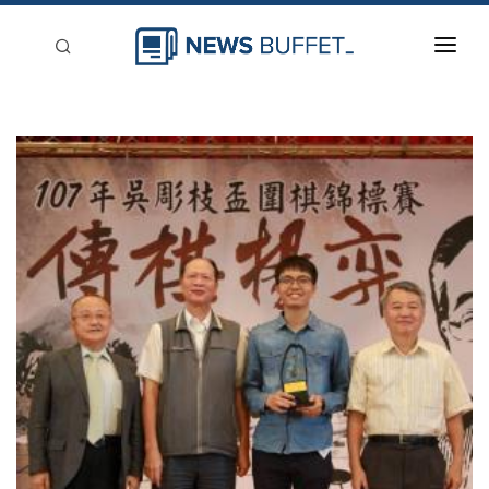
回到首頁
新聞稿分類
登入
刊登