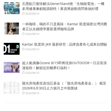
石墨點穴最快解法GenerStand推「生物能電池」一機
多用健康兼顧能源韌性！募資將啟動填問卷抽好禮
2026/08/10
一杯咖啡，喝的不只是風味：Kantar 凱度揭密台灣消費
者正以永續標準重新選擇咖啡品牌
2026/08/10
Kantar 凱度與 JKR 最新研究 : 品牌資產有七成來自體驗
2026/08/10
超人氣偶像Ozone 8/15即將現身OUTDOOR一日店長浪
漫寵粉！解鎖近距離夢幻福利！
2026/08/10
陽光房地產投資信託基金（「陽光房地產基金」） 截至
2026年6月30日止六個月之中期業績
2026/08/10