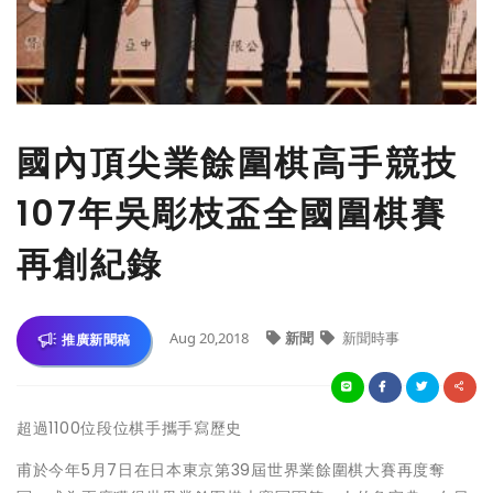
國內頂尖業餘圍棋高手競技
107年吳彫枝盃全國圍棋賽
再創紀錄
Aug 20,2018
新聞
新聞時事
推廣新聞稿
超過1100位段位棋手攜手寫歷史
甫於今年5月7日在日本東京第39屆世界業餘圍棋大賽再度奪