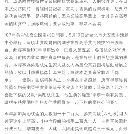
冠，成為兩度獲得世界業餘圍棋大賽冠軍第一人的詹宜典，在日
本接受訪問時，曾經回答記者，在高手雲集的台灣棋壇，想要成
為代表的選手，是很困難的，因為業餘高手輩出，尤其是在高獎
金的比賽中，強敵環伺，要爭取冠軍，非常不容易。
107年吳彫枝盃全國圍棋公開賽，8月19日於台北市大安國中活動
中心舉行，這項比賽就是國內圍棋業餘高手共同競技的最強舞
台。此賽事從103年舉辦迄今，已邁入第五屆，各段組的冠軍獎
金為目前國內業餘圍棋賽事中最高，是業餘棋士們最想挑戰的棋
賽。本賽事為吳彫枝先生家人及友人為感念其對圍棋運動發展之
熱情，故以【傳棋揚弈】為主題，象徵本盃賽宗旨將以「傳
承」、「發揚」圍棋精神為主，令棋友非常感動；所有舉辦經費
與獎金均是由亞中實業董事長吳俊彥全額贊助，這是為了紀念他
喜歡下棋的父親-吳彫枝先生，他生前的願望“舉辦一場有意義，
讓很多熱愛圍棋的棋友們共同聚在一起下棋的圍棋公開賽”。
今年參加吳彫枝盃的人數逾一千二百人，參賽高段(六七段)組人
數更達史上新高，其中六段組的棋手二百九十人，主辦單位因此
分成三組且增開獎金，因此，六段組獎金就超過三十萬元，而最