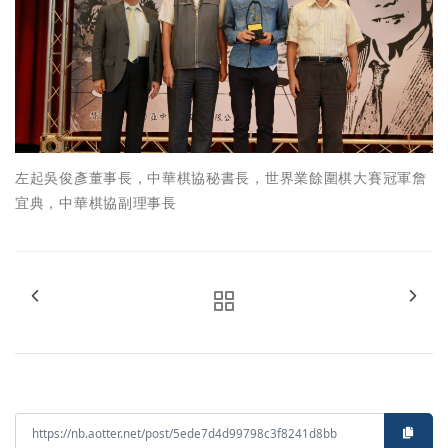
左起吳俊彥董事長，中華棋協秘書長，世界業餘圍棋大賽冠軍詹
宜典，中華棋協副理事長