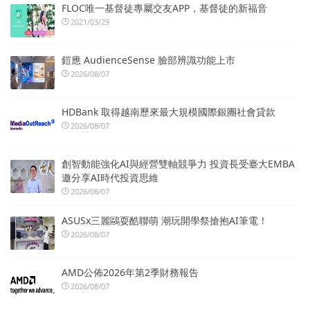
FLOC唯一基督徒專屬交友APP，基督徒的新福音
2021/03/29
鎧應 AudienceSense 臉部辨識功能上市
2026/08/07
HDBank 取得越南歷來最大規模國際銀團社會貸款
2026/08/07
創智動能強化AI與經營雙軸競爭力 投資長受臺大EMBA
邀分享AI時代投資思維
2026/08/07
ASUSx三麗鷗耍酷聯萌 潮玩開學祭搶抱AI筆電！
2026/08/07
AMD公佈2026年第2季財務報告
2026/08/07