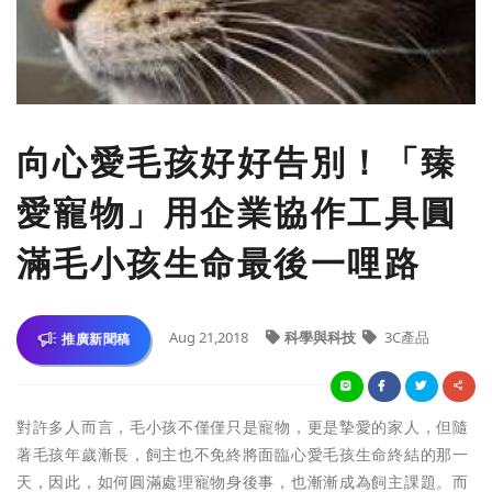
向心愛毛孩好好告別！「臻
愛寵物」用企業協作工具圓
滿毛小孩生命最後一哩路
Aug 21,2018
科學與科技
3C產品
推廣新聞稿
對許多人而言，毛小孩不僅僅只是寵物，更是摯愛的家人，但隨
著毛孩年歲漸長，飼主也不免終將面臨心愛毛孩生命終結的那一
天，因此，如何圓滿處理寵物身後事，也漸漸成為飼主課題。而