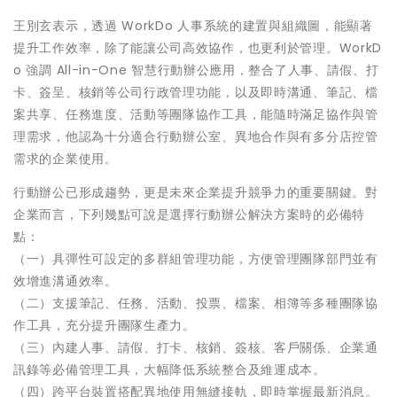
王別玄表示，透過 WorkDo 人事系統的建置與組織圖，能顯著
提升工作效率，除了能讓公司高效協作，也更利於管理。WorkD
o 強調 All-in-One 智慧行動辦公應用，整合了人事、請假、打
卡、簽呈、核銷等公司行政管理功能，以及即時溝通、筆記、檔
案共享、任務進度、活動等團隊協作工具，能隨時滿足協作與管
理需求，他認為十分適合行動辦公室、異地合作與有多分店控管
需求的企業使用。
行動辦公已形成趨勢，更是未來企業提升競爭力的重要關鍵。對
企業而言，下列幾點可說是選擇行動辦公解決方案時的必備特
點：
（一）具彈性可設定的多群組管理功能，方便管理團隊部門並有
效增進溝通效率。
（二）支援筆記、任務、活動、投票、檔案、相簿等多種團隊協
作工具，充分提升團隊生產力。
（三）內建人事、請假、打卡、核銷、簽核、客戶關係、企業通
訊錄等必備管理工具，大幅降低系統整合及維運成本。
（四）跨平台裝置搭配異地使用無縫接軌，即時掌握最新消息。