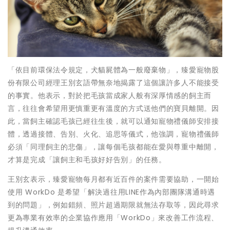
「依目前環保法令規定，犬貓屍體為一般廢棄物」，臻愛寵物股
份有限公司經理王別玄語帶無奈地揭露了這個讓許多人不能接受
的事實。他表示，對於把毛孩當成家人般有深厚情感的飼主而
言，往往會希望用更慎重更有溫度的方式送他們的寶貝離開。因
此，當飼主確認毛孩已經往生後，就可以通知寵物禮儀師安排接
體，透過接體、告別、火化、追思等儀式，他強調，寵物禮儀師
必須「同理飼主的悲傷」，讓每個毛孩都能在愛與尊重中離開，
才算是完成「讓飼主和毛孩好好告別」的任務。
王別玄表示，臻愛寵物每月都有近百件的案件需要協助，一開始
使用 WorkDo 是希望「解決過往用LINE作為內部團隊溝通時遇
到的問題」，例如錯頻、照片超過期限就無法存取等，因此尋求
更為專業有效率的企業協作應用「WorkDo」來改善工作流程、