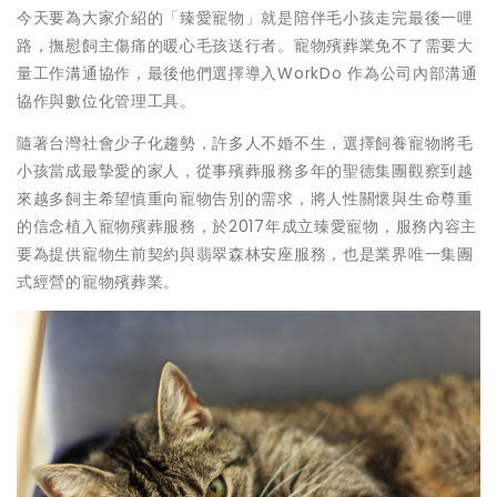
今天要為大家介紹的「臻愛寵物」就是陪伴毛小孩走完最後一哩
路，撫慰飼主傷痛的暖心毛孩送行者。寵物殯葬業免不了需要大
量工作溝通協作，最後他們選擇導入WorkDo 作為公司內部溝通
協作與數位化管理工具。
隨著台灣社會少子化趨勢，許多人不婚不生，選擇飼養寵物將毛
小孩當成最摯愛的家人，從事殯葬服務多年的聖德集團觀察到越
來越多飼主希望慎重向寵物告別的需求，將人性關懷與生命尊重
的信念植入寵物殯葬服務，於2017年成立臻愛寵物，服務內容主
要為提供寵物生前契約與翡翠森林安座服務，也是業界唯一集團
式經營的寵物殯葬業。