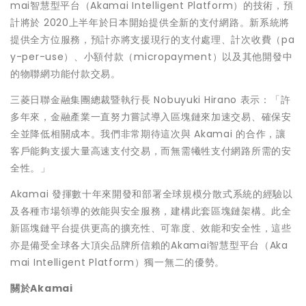
mai智慧型平台（Akamai Intelligent Platform）的技術，預
計將於 2020上半年於日本開始提供全新的支付網路。新系統將
提供全方位服務，預計亦將支援現行的支付處理、計次收費（pa
y-per-use）、小額付款（micropayment）以及其他開發中
的物聯網功能付款交易。
三菱日聯金融集團總裁暨執行長 Nobuyuki Hirano 表示：「許
多年來，金融產業一直努力嘗試導入區塊鏈來加速交易、確保安
全並降低相關成本。我們非常期待這次與 Akamai 的合作，讓
客戶能夠支援大量高速支付交易，而無需犧牲支付網路所需的安
全性。」
Akamai 發揮數十年來開發和部署全球規模分散式系統的經驗以
及各種市場領導的效能與安全服務，建構此套區塊鏈架構。此全
新區塊鏈平台提供更高的擴充性、可靠度、效能和安全性，這些
亦是備受全球各大頂尖品牌所信賴的Akamai智慧型平台（Aka
mai Intelligent Platform）獨一無二的優勢。
關於
Akamai