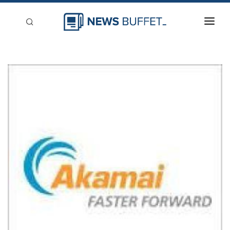
回到首頁
新聞稿分類
登入
刊登