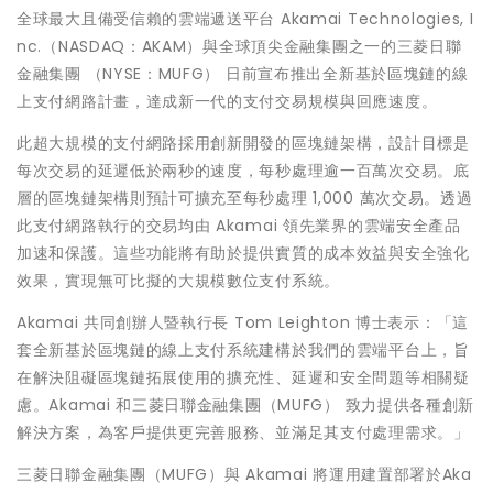
全球最大且備受信賴的雲端遞送平台 Akamai Technologies, I
nc.（NASDAQ：AKAM）與全球頂尖金融集團之一的三菱日聯
金融集團 （NYSE：MUFG） 日前宣布推出全新基於區塊鏈的線
上支付網路計畫，達成新一代的支付交易規模與回應速度。
此超大規模的支付網路採用創新開發的區塊鏈架構，設計目標是
每次交易的延遲低於兩秒的速度，每秒處理逾一百萬次交易。底
層的區塊鏈架構則預計可擴充至每秒處理 1,000 萬次交易。透過
此支付網路執行的交易均由 Akamai 領先業界的雲端安全產品
加速和保護。這些功能將有助於提供實質的成本效益與安全強化
效果，實現無可比擬的大規模數位支付系統。
Akamai 共同創辦人暨執行長 Tom Leighton 博士表示：「這
套全新基於區塊鏈的線上支付系統建構於我們的雲端平台上，旨
在解決阻礙區塊鏈拓展使用的擴充性、延遲和安全問題等相關疑
慮。Akamai 和三菱日聯金融集團（MUFG） 致力提供各種創新
解決方案，為客戶提供更完善服務、並滿足其支付處理需求。」
三菱日聯金融集團（MUFG）與 Akamai 將運用建置部署於Aka