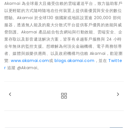
Akamai 為全球最大且備受信賴的雲端遞送平台，致力協助客戶
以更輕鬆的方式隨時隨地在任何裝置上提供最優質與安全的數位
體驗。Akamai 於全球130 個國家或地區設置逾 200,000 部伺
服器，透過無人能及的龐大分散式平台提供客戶優異的效能與威
脅防護。Akamai 產品組合包含網站與行動效能、雲端安全、企
業存取以及影音遞送解決方案，皆享有卓越客戶服務與 24 小時
全年無休的監控支援。想瞭解為何頂尖金融機構、電子商務領導
者、媒體與娛樂供應商、以及政府機構均信賴 Akamai，歡迎瀏
覽:
www.akamai.com
或
blogs.akamai.com
，並在
Twitte
r
追蹤 @Akamai。