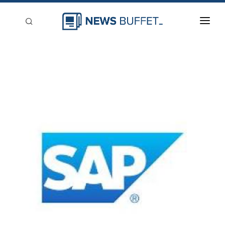
回到首頁
新聞稿分類
登入
刊登