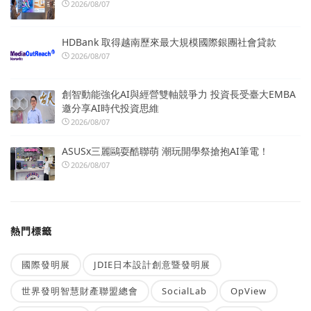
2026/08/07
HDBank 取得越南歷來最大規模國際銀團社會貸款
2026/08/07
創智動能強化AI與經營雙軸競爭力 投資長受臺大EMBA
邀分享AI時代投資思維
2026/08/07
ASUSx三麗鷗耍酷聯萌 潮玩開學祭搶抱AI筆電！
2026/08/07
熱門標籤
國際發明展
JDIE日本設計創意暨發明展
世界發明智慧財產聯盟總會
SocialLab
OpView