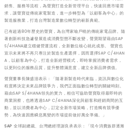
銷售、服務等流程，為聲寶打造全新管理平台，快速回應市場需
求，讓聲寶從傳統家電製造，進一步轉型為「以顧客為中心」的
製造服務業，打造台灣製造業數位轉型的嶄新典範。
已有超過80年歷史的聲寶，為台灣家喻戶曉的傳統家電品牌。隨
著創新科技急遽發展造成消費型態不斷改變，聲寶期望藉由SAP
S/4HANA建立穩健營運流程，全新數位核心就此成形。 聲寶也
宣示未來將不再只專注於製造生產選擇，因而選擇SAP C/4HAN
A，以顧客為中心，打造全新經營模式，即時掌握消費者需求，
以更到位的服務品質，提升整體滿意度，建立全新品牌價值。
聲寶董事長陳盛沺表示：「隨著新製造時代來臨，資訊與數位化
程度將決定未來品牌競爭力，我們正面臨數位轉型的關鍵時刻。
藉由SAP S/4HANA領先的實力，相信可協助聲寶取得最即時的
商業洞察，也將透過SAP C/4HANA深化與顧客和經銷商間的互
動，並以消費者為中心，訂定全新市場策略，打造獨有競爭優
勢，為快速因應瞬息萬變的市場提前做好萬全準備。」
SAP
全球副總裁、台灣總經理謝良承表示：「現今消費族群逐漸