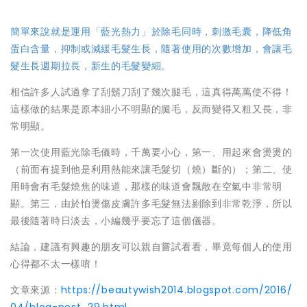
簡單來說就是運用「藍光熱力」於除毛同時，刺激毛囊，降低角
蛋白含量，抑制或減緩毛髮生長，隨著使用的次數增加，會讓毛
髮生長週期拉長，新生的毛髮變細。
相信許多人試過拿了刮鬍刀刮了幾次腿毛，這真得萬萬使不得！
這樣做的結果是原本細小不明顯的腿毛，反而變得又粗又長，非
常明顯。
第一次使用藍光除毛儀時，千萬要小心，第一、用起來會燙燙的
（前面有提到他是利用熱能來讓毛髮切（燒）斷的）；第二、使
用時會有毛髮燒焦的味道，那樣的味道會飄散在空氣中非常明
顯。第三，由於怕燙傷皮膚許多毛髮無法剔除到非常乾淨，所以
最後隨著時日淡去，小編幾乎要忘了這個儀器。
結論，建議有興趣的朋友可以親自嘗試看看，畢竟每個人的使用
心得都不太一樣唷！
文章來源：
https://beautywish2014.blogspot.com/2016/