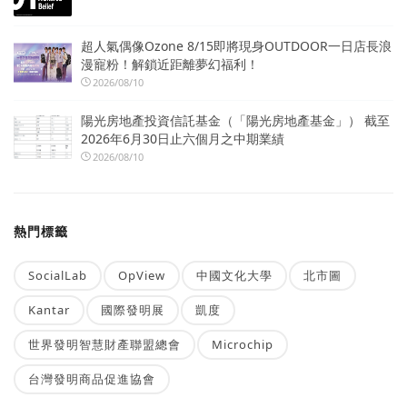
超人氣偶像Ozone 8/15即將現身OUTDOOR一日店長浪
漫寵粉！解鎖近距離夢幻福利！
2026/08/10
陽光房地產投資信託基金（「陽光房地產基金」） 截至
2026年6月30日止六個月之中期業績
2026/08/10
熱門標籤
SocialLab
OpView
中國文化大學
北市圖
Kantar
國際發明展
凱度
世界發明智慧財產聯盟總會
Microchip
台灣發明商品促進協會