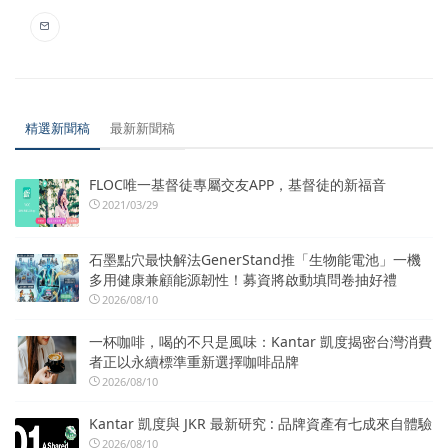
精選新聞稿
最新新聞稿
FLOC唯一基督徒專屬交友APP，基督徒的新福音
2021/03/29
石墨點穴最快解法GenerStand推「生物能電池」一機
多用健康兼顧能源韌性！募資將啟動填問卷抽好禮
2026/08/10
一杯咖啡，喝的不只是風味：Kantar 凱度揭密台灣消費
者正以永續標準重新選擇咖啡品牌
2026/08/10
Kantar 凱度與 JKR 最新研究 : 品牌資產有七成來自體驗
2026/08/10