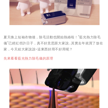
夏天換上短袖衣物後，除毛活動也開始熱絡啦！"藍光熱力除毛
儀"已經紅些許日子，真不好意思跟大家說…其實去年就買了放在
家，今天給大家說說~這東西好用不好用呢？
先來看看藍光熱力除毛儀的原理