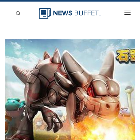
回到首頁
新聞稿分類
登入
刊登