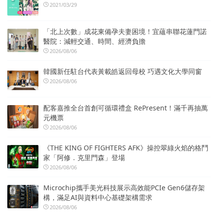
2021/03/29
「北上次數」成花東備孕夫妻困境！宜蘊串聯花蓮門諾
醫院：減輕交通、時間、經濟負擔
2026/08/06
韓國新任駐台代表黃載皓返回母校 巧遇文化大學同窗
2026/08/06
配客嘉推全台首創可循環禮盒 RePresent！滿千再抽萬
元機票
2026/08/06
《THE KING OF FIGHTERS AFK》操控翠綠火焰的格鬥
家「阿修．克里門森」登場
2026/08/06
Microchip攜手美光科技展示高效能PCIe Gen6儲存架
構，滿足AI與資料中心基礎架構需求
2026/08/06