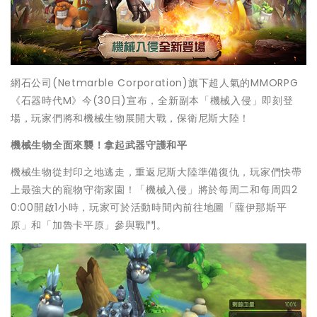
網石公司(Netmarble Corporation)旗下超人氣的MMORPG
《石器時代M》今(30日)宣布，全新副本「機械入侵」即刻登
場，玩家們將和機械生物展開大戰，保衛尼斯大陸！
機械生物全面來襲！拿起武器守護和平
機械生物從封印之地逃走，重返尼斯大陸準備復仇，玩家們快帶
上最強大的寵物守衛家園！「機械入侵」將於每周二和每周四2
0:00開啟1小時，玩家可於活動時間內前往地圖「薩伊那斯平
原」和「加魯卡平原」參與戰鬥。