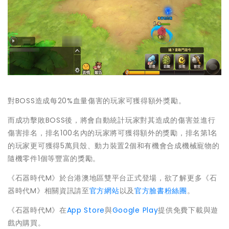
對BOSS造成每20%血量傷害的玩家可獲得額外獎勵。
而成功擊敗BOSS後，將會自動統計玩家對其造成的傷害並進行
傷害排名，排名100名內的玩家將可獲得額外的獎勵，排名第1名
的玩家更可獲得5萬貝殼、動力裝置2個和有機會合成機械寵物的
隨機零件1個等豐富的獎勵。
《石器時代M》於台港澳地區雙平台正式登場，欲了解更多《石
器時代M》相關資訊請至
官方網站
以及
官方臉書粉絲團
。
《石器時代M》在
App Store
與
Google Play
提供免費下載與遊
戲內購買。