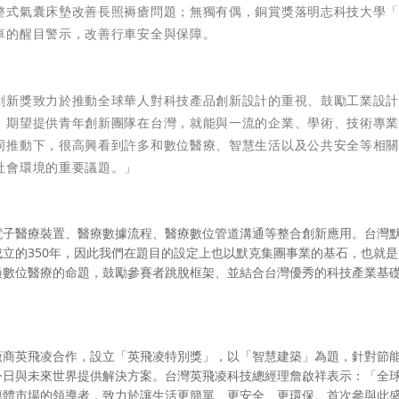
整式氣囊床墊改善長照褥瘡問題；無獨有偶，銅賞獎落明志科技大學
車的醒目警示，改善行車安全與保障。
創新獎致力於推動全球華人對科技產品創新設計的重視、鼓勵工業設
，期望提供青年創新團隊在台灣，就能與一流的企業、學術、技術專
同推動下，很高興看到許多和數位醫療、智慧生活以及公共安全等相
社會環境的重要議題。」
電子醫療裝置、醫療數據流程、醫療數位管道溝通等整合創新應用。台灣
立的350年，因此我們在題目的設定上也以默克集團事業的基石，也就是
過數位醫療的命題，鼓勵參賽者跳脫框架、並結合台灣優秀的科技產業基
廠商英飛凌合作，設立「英飛凌特別獎」，以「智慧建築」為題，針對節
今日與未來世界提供解決方案。台灣英飛凌科技總經理詹啟祥表示：「全
導體市場的領導者，致力於讓生活更簡單、更安全、更環保。首次參與此