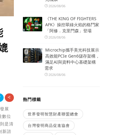
2026/08/06
《THE KING OF FIGHTERS
AFK》操控翠綠火焰的格鬥家
能
「阿修．克里門森」登場
2026/08/06
媲
Microchip攜手美光科技展示
高效能PCIe Gen6儲存架構，
滿足AI與資料中心基礎架構
需求
2026/08/06
熱門標籤
，發展
世界發明智慧財產聯盟總會
注數位
品則是清
台灣發明商品促進協會
創新諮