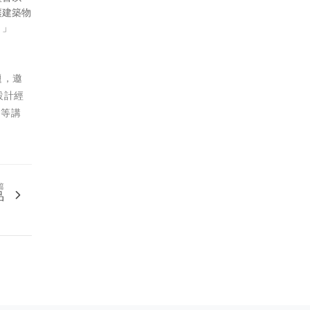
讓建築物
。」
題，邀
續設計經
長等講
篇
品