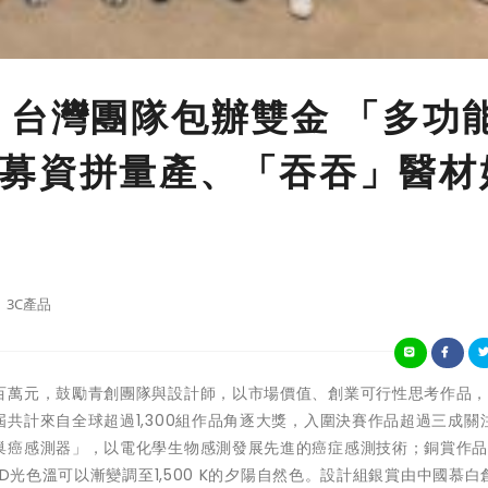
 台灣團隊包辦雙金 「多功
募資拼量產、「吞吞」醫材
3C產品
百萬元，鼓勵青創團隊與設計師，以市場價值、創業可行性思考作品
共計來自全球超過1,300組作品角逐大獎，入圍決賽作品超過三成關
巢癌感測器」，以電化學生物感測發展先進的癌症感測技術；銅賞作
D光色溫可以漸變調至1,500 K的夕陽自然色。設計組銀賞由中國慕白