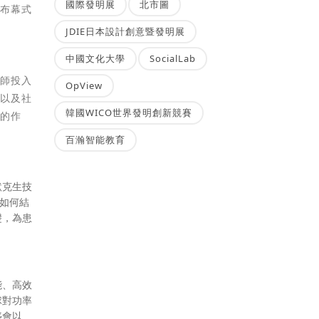
國際發明展
北市圖
「布幕式
JDIE日本設計創意暨發明展
中國文化大學
SocialLab
計師投入
OpView
業以及社
韓國WICO世界發明創新競賽
關的作
百瀚智能教育
默克生技
如何結
礎，為患
能、高效
球對功率
盛會以