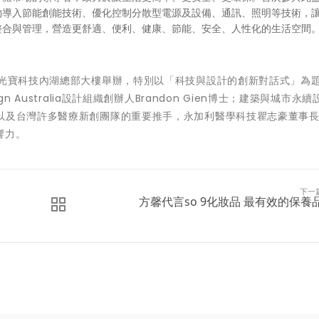
物導入節能創能技術、優化控制分散型電源及設備、通訊、照明等技術，
整合與管理，營造更舒適、便利、健康、節能、安全、人性化的生活空間
在光寶科技內湖總部大樓舉辦，特別以「科技與設計的創新對話式」為
 Australia設計組織創辦人Brandon Gien博士；建築與城市永
；以及台灣許多醫療新創團隊的重要推手，永加利醫學科技瞿志豪董事
響力。
下一
方馨代言so 9化妝品 最有效的保養