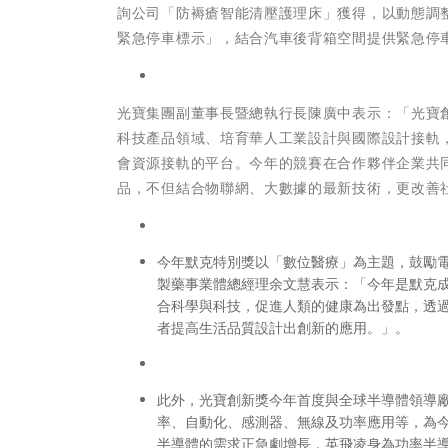
詢公司「防褥瘡智能清壓護理床」獲得，以動態調
緊急停車標示」，結合汽車後背箱空間提供緊急停
光寶集團副董事長暨總執行長陳廣中表示：「光寶
科技產品領域、培育華人工業設計與國際設計接軌
會資源接軌的平台。今年的競賽在合作夥伴企業共
品，不但結合物聯網、大數據的最新技術，更改善
今年默克特別獎以「數位醫療」為主題，鼓勵
製藥事業體總經理余文慧表示：「今年是默克成
合科學與科技，促進人類的健康為出發點，透
者提高生活品質設計出創新的應用。」。
此外，光寶創新獎今年首度與全球半導體領導
率、自動化、感測器、無線及功率應用等，為
半導體的需求正急劇增長，英飛凌身為功率半