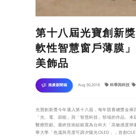
第十八屆光寶創新獎
軟性智慧窗戶薄膜」
美飾品
Aug 30,2018
科學與科技
推廣新聞稿
光寶創新獎今年邁入第十八屆，每年競賽總獎金兩
「光、電、節能」與「智慧科技」領域的作品。本屆
醫療照顧。最終技術組銀賞為台科大「高敏感度卵
華大學「色溫與亮度可調夕陽光OLED」，首創OLE