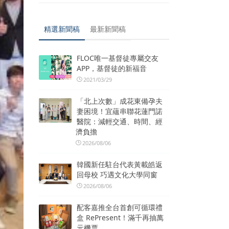
精選新聞稿
最新新聞稿
FLOC唯一基督徒專屬交友
APP，基督徒的新福音
2021/03/29
「北上次數」成花東備孕夫
妻困境！宜蘊串聯花蓮門諾
醫院：減輕交通、時間、經
濟負擔
2026/08/06
韓國新任駐台代表黃載皓返
回母校 巧遇文化大學同窗
2026/08/06
配客嘉推全台首創可循環禮
盒 RePresent！滿千再抽萬
元機票