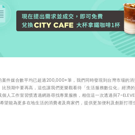
的案件媒合數平均已超過200,000+筆，我們同時發現到台灣市場的
，比預期中要再高，這也讓我們更樂觀看待「生活服務數位化」經濟
人工作室習慣透過網路尋找專業服務，相信這一次透過與7-ELEVEN
式，希望能為更多在地生活的消費者及商家們，提供更加便利及創新打理