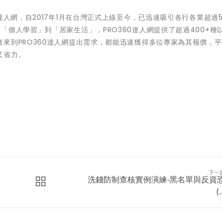
人網，自2017年1月在台灣正式上線至今，已迅速吸引各行各業超過50
個人學習」到「居家生活」，PRO360達人網提供了超過400+種
來到PRO360達人網提出需求，都能迅速獲得多位專家為其報價，
又省力。
下一
洗錢防制查核實例演練-黑名單與反資
(.