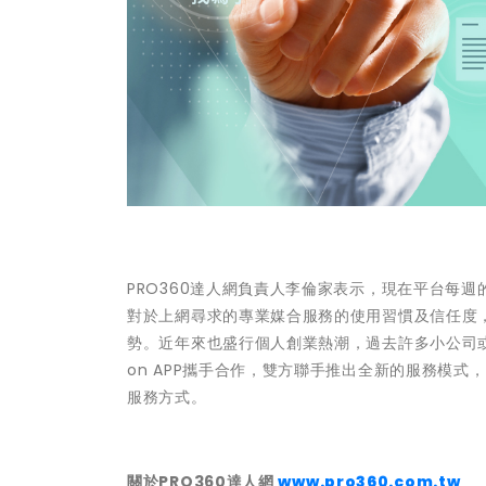
PRO360達人網負責人李倫家表示，現在平台每週
對於上網尋求的專業媒合服務的使用習慣及信任度
勢。近年來也盛行個人創業熱潮，過去許多小公司或個
on APP攜手合作，雙方聯手推出全新的服務模
服務方式。
關於PRO360達人網
www.pro360.com.tw