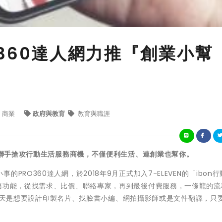
RO360達人網力推『創業小幫
商業
政府與教育
教育與職涯
人網，聯手搶攻行動生活服務商機，不僅便利生活、連創業也幫你。
RO360達人網，於2018年9月正式加入7-ELEVEN的「ibon
服務功能，從找需求、比價、聯絡專家，再到最後付費服務，一條龍的流
，不論今天是想要設計印製名片、找臉書小編、網拍攝影師或是文件翻譯，只