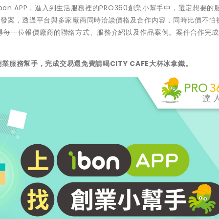
bon APP，進入到生活服務裡的PRO360創業小幫手中，選定想要的
成發案，透過平台與多家廠商同時洽談價格及合作內容，同時比價不怕
得每一位報價廠商的聯絡方式、服務介紹以及作品案例。案件合作完
商業服務幫手，完成交易還免費請喝CITY CAFE大杯冰拿鐵。