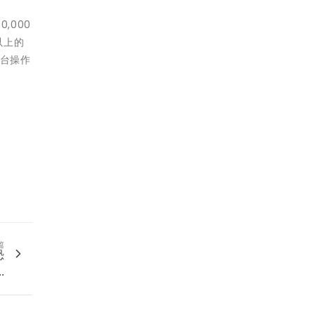
,000
以上的
平台操作
篇
恐
..