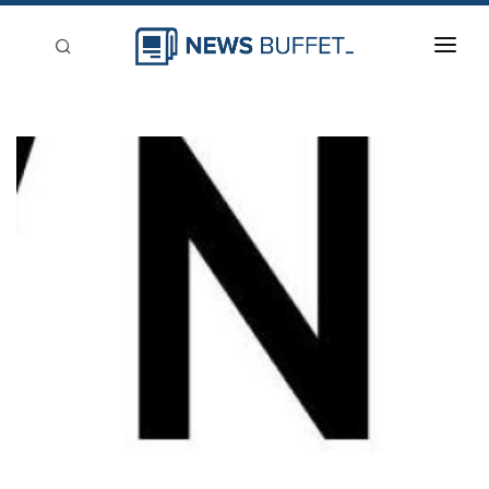
回到首頁
新聞稿分類
登入
刊登