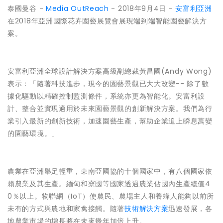
泰國曼谷 -
Media OutReach
- 2018年9月4日 -
安富利亞洲
在
2018
年亞洲國際花卉園藝展覽會展現端到端智能園藝解決方
案。
安富利亞洲全球設計解決方案高級副總裁黃昌國
(Andy Wong)
表示：「隨著科技進步，現今的園藝景觀已大大改變
--
除了
數
據化驅動以精確控制監測條件，系統亦更為智能化。安富利設
計、整合並實現適用於未來園藝景觀的創新解決方案。我們為行
業引入最新的創新技術，加速園藝生產，幫助企業追上
瞬息萬變
的園藝環境。
」
農業在亞洲舉足輕重，東南亞國協的
十
個國家中，有
八
個國家依
賴農業及其生產。緬甸和寮國等國家透過農業佔國內生產總值
4
0
％以上。物聯網（
IoT
）使農民、農場主人和養蜂人能夠以前所
未有的方式與農地和家禽接觸。隨著
技術解決方案
迅速發展，各
地農業市場的增長將在未來幾年加倍上升。