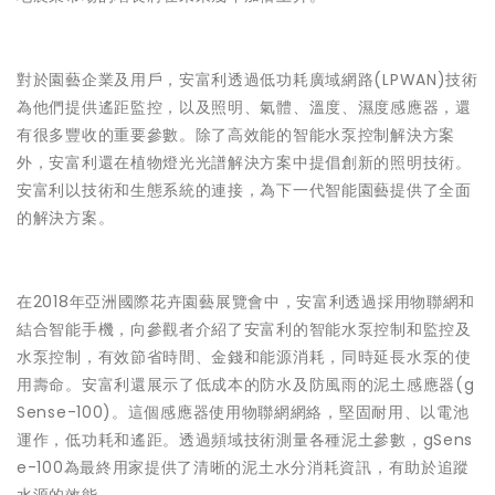
對於園藝企業及用戶，安富利透過低功耗廣域網路(LPWAN)技術
為他們提供遙距監控，以及照明、氣體、溫度、濕度感應器，還
有很多豐收的重要參數。除了高效能的智能水泵控制解決方案
外，安富利還在植物燈光光譜解決方案中提倡創新的照明技術。
安富利以技術和生態系統的連接，為下一代智能園藝提供了全面
的解決方案。
在
2018年亞洲國際花卉園藝展覽會中，安富利透過採用物聯網和
結合智能手機，向參觀者介紹了安富利的智能水泵控制和監控及
水泵控制，有效節省時間、金錢和能源消耗，同時延長水泵的使
用壽命。安富利還展示了低成本的防水及防風雨的泥土感應器(
g
Sense-100
)。這個感應器使用物聯網網絡，堅固耐用、以電池
運作，低功耗和遙距。透過頻域技術測量各種泥土參數，
gSens
e-100
為最終用家提供了清晰的泥土水分消耗資訊，有助於追蹤