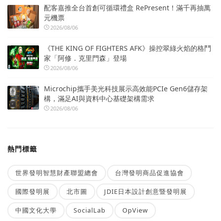
配客嘉推全台首創可循環禮盒 RePresent！滿千再抽萬
元機票
2026/08/06
《THE KING OF FIGHTERS AFK》操控翠綠火焰的格鬥
家「阿修．克里門森」登場
2026/08/06
Microchip攜手美光科技展示高效能PCIe Gen6儲存架
構，滿足AI與資料中心基礎架構需求
2026/08/06
熱門標籤
世界發明智慧財產聯盟總會
台灣發明商品促進協會
國際發明展
北市圖
JDIE日本設計創意暨發明展
中國文化大學
SocialLab
OpView