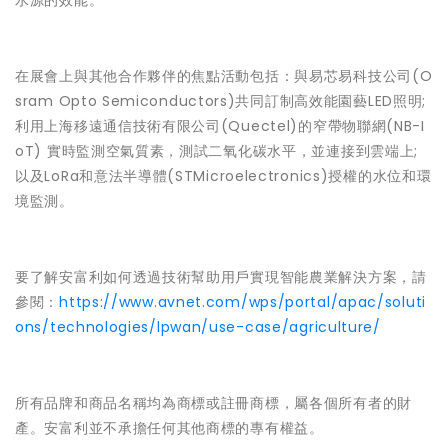
水源的效能。
在展會上與其他合作夥伴的焦點活動包括：與易芯易科技公司
(O
sram Opto Semiconductors)共同訂制高效能
園藝
LED照明;
利用上海移遠通信技術有限公司(Quectel)的窄帶物聯網(NB-I
oT) 實時監測空氣質素，測試二氧化碳水平，並連接到雲端上;
以及LoRa和意法半導體(STMicroelectronics)授權的水位和環
境監測。
要了解安富利如何透過技術幫助用戶實現智能農業解決方案，請
參閱：
https://www.avnet.com/wps/portal/apac/soluti
ons/technologies/lpwan/use-case/agriculture/
所有品牌和商品名稱均為商標或註冊商標，屬各個所有者的財
產。安富利並不承擔任何其他商標的專有權益。