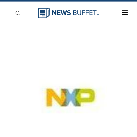
回到首頁
新聞稿分類
登入
刊登