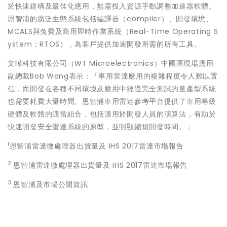
於快速建構及最佳化應用，無需投入資源手動調整加速器軟體。
恩智浦的廣泛生態系統包括編譯器（compiler）、開發環境、
MCALS與免費及商用即時作業系統（Real-Time Operating S
ystem；RTOS），為客戶提供加速開發所需的所有工具。
文曄科技有限公司（WT Microelectronics）中國區現場應用
副總裁Bob Wang表示：「車用雷達應用的複雜程度令人難以置
信，而開發在各種不同環境及應用中經過完全測試的量產型系統
也需要耗費大量時間。恩智浦車用雷達參考平台提供了車用等級
硬體及軟體的適當組合，包括適用於開發人員的演算法，有助於
快速開發安全雷達系統的原型，並明顯縮短開發時間。」
1
恩智浦雷達微處理器出貨量及 IHS 2017雷達市場報告
2
恩智浦雷達微處理器出貨量及 IHS 2017雷達市場報告
3
恩智浦及市場公開資訊