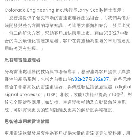
Colorado Engineering Inc.執行長Larry Scally博士表示：
「恩智浦提供了領先市場的雷達處理器產品組合，而我們具備系
統開發與整合方面的專業知識，將這兩大優勢相結合，發展出獨
一無二的解決方案，幫助客戶加快應用上市。藉由S32R27中整
合的高度最佳化雷達加速器，客戶在實施極為複雜的車用雷達應
用時將更有把握。」
恩智浦雷達處理器
身為雷達處理器的技術與市場領導者，恩智浦為客戶提供了具擴
展性的產品系列，包括之前推出的
S32R27
及
S32R37
。這些元件
整合了非常高效的雷達處理器，與傳統數位訊號處理器（digital
3
signal processor；DSP）相較，效能/功耗都提高了10倍
。對
於安全關鍵型應用，如防撞、車道變換輔助及自動緊急煞車系
統，可以實現更長的監測距離及更高的解析度與精確度。
恩智浦車用級雷達軟體
車用雷達軟體發展套件為客戶提供大量的雷達演算法資料庫，用