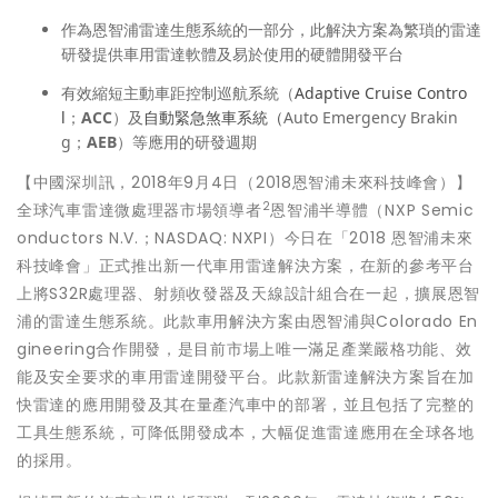
作為恩智浦雷達生態系統的一部分，此解決方案為繁瑣的雷達
研發提供車用雷達軟體及易於使用的硬體開發平台
有效縮短主動車距控制巡航系統（
Adaptive Cruise Contro
l
；
ACC
）及
自動緊急煞車系統（
Auto Emergency Brakin
g；
AEB
）等應用的研發週期
【中國深圳訊，2018年9月4日（2018恩智浦未來科技峰會）】
2
全球汽車雷達微處理器市場領導者
恩智浦半導體（NXP Semic
onductors N.V.；NASDAQ: NXPI）今日在「2018 恩智浦未來
科技峰會」正式推出新一代車用雷達解決方案，在新的參考平台
上將S32R處理器、射頻收發器及天線設計組合在一起，擴展恩智
浦的雷達生態系統。此款車用解決方案由恩智浦與Colorado En
gineering合作開發，是目前市場上唯一滿足產業嚴格功能、效
能及安全要求的車用雷達開發平台。此款新雷達解決方案旨在加
快雷達的應用開發及其在量產汽車中的部署，並且包括了完整的
工具生態系統，可降低開發成本，大幅促進雷達應用在全球各地
的採用。