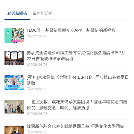
精選新聞稿
最新新聞稿
FLOC唯一基督徒專屬交友APP，基督徒的新福音
2021/03/29
傳承資產管理公司獲主辦方香港信託協會邀請出席7月
22日吉隆坡環球家辦論壇
2026/08/06
[死神]東永降臨《七騎士Re:BIRTH》 同步推出各種夏日
活動
2026/08/06
「北上次數」成花東備孕夫妻困境！宜蘊串聯花蓮門諾
醫院：減輕交通、時間、經濟負擔
2026/08/06
韓國新任駐台代表黃載皓返回母校 巧遇文化大學同窗
2026/08/06