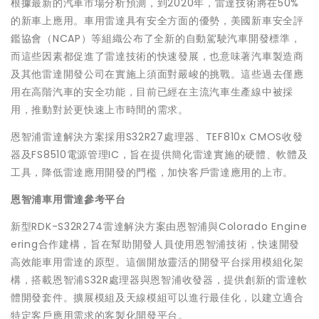
根據最新的汽車市場分析預測，到2020年，雷達技術將在50%
的新車上應用。車用雷達具有安全方面的優勢，美國新車安全評
鑑協會（NCAP）等組織公布了全新的自動駕駛汽車開發標準，
而這些因素都促進了雷達技術的快速發展，也意味著汽車製造商
及其他雷達開發公司在實施上須面對嚴峻的挑戰。這些過去僅應
用在高階汽車的安全功能，目前已經在主流汽車生產線中被採
用，推動對於更快速上市時間的需求。
恩智浦雷達解決方案採用S32R27處理器、TEF810x CMOS收發
器及FS8510電源管理IC，旨在提供簡化雷達實施的硬體、軟體及
工具，降低雷達應用開發的門檻，加快客戶雷達應用的上市。
恩智浦車用雷達參考平台
新型RDK-S32R274雷達解決方案由恩智浦與Colorado Engine
ering合作建構，旨在幫助開發人員使用恩智浦技術，快速開發
高效能車用雷達的原型。這個開放靈活的開發平台採用模組化架
構，搭載恩智浦S32R處理器與恩智浦收發器，提供創新的雷達軟
體開發套件。擴展模組及天線模組可以進行最佳化，以建立適合
特定客戶應用需求的客製化開發平台。