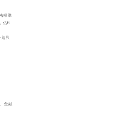
及格標準
，佔6
答題與
全、金融