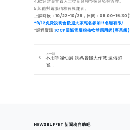
4.歡迎財金背景人士從前台轉型後台監控管理。
5.其他對電腦稽核有興趣者。
上課時段：10/22-10/26，日間：09:00-16:30(
*9/12免費說明會歡迎大家報名參加!!名額有限!
*課程資訊:
ICCP國際電腦稽核軟體應用師(專業級
上一篇
不用等婦幼展 媽媽省錢大作戰 遠傳超
省...
NEWSBUFFET 新聞稿自助吧