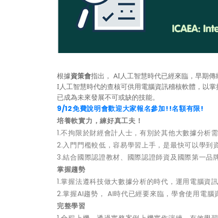
根據
資策會
指出， AI人工智慧時代已經來臨，早期
I人工智慧時代的查核可供用電腦資訊稽核軟體，以
已成為未來發展不可或缺的技能。
9/12免費說明會歡迎大家報名參加!!名額有限!
培養軟實力，練好真工夫！
1.不拘限於財經會計人士，有別於其他大數據分析
2.入門門檻較低，容易學習上手，是最快可以學到
3.結合國際認證教材、國際認證師資及國際第一品牌
掌握趨勢
1.掌握法遵科技做大數據分析的時代，運用電腦資
2.掌握AI趨勢， AI時代已經要來臨，學會使用
完整學習
1.全程上機，透過實務案例上機實作演練，有效學