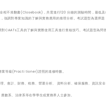
程不准翻書(Closebook)，共需進行120 分鐘的測驗時間，最低
主，強調對專業知識的了解與實務應用的推理分析。考試題型為選擇題
對CAATs工具的了解與實際使用工具進行查核技巧。考試題型為問
業等級(Practi tioner)證照的進修時數。
管理、會計、財務、稅務、營運分析、 資料分析、確保服務、資訊安
、應數系、法律系等在學學生或實務界人士參加。