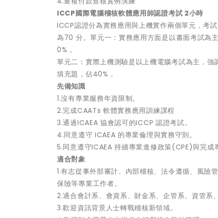
4.重複付款查核實例演練
ICCP國際電腦稽核軟體應用師認證考試 2小時
ICCP認證分為實務應用與上機實作兩個單元，考試全
為70 分。單元一：實務應用方面是以書面考試為
0% 。
單元二：實際上機測驗是以上機電腦考試為主，強調
填充題，佔40% 。
先備知識
1.沒有專業服務年資限制。
2.完成CAATs 軟體實務應用訓練課程
3.通過ICAEA 協會認可的ICCP 認證考試。
4.同意遵守 ICAEA 的專業倫理與實務守則。
5.同意遵守ICAEA 持續專業進修政策(CPE)與完成專
適合對象
1.有志從事外部審計、內部稽核、法令遵循、風險
保險等專業工作者。
2.適合會計系、會資系、財金系、企管系、資管系
3.歡迎資訊背景人士轉戰稽核新領域。