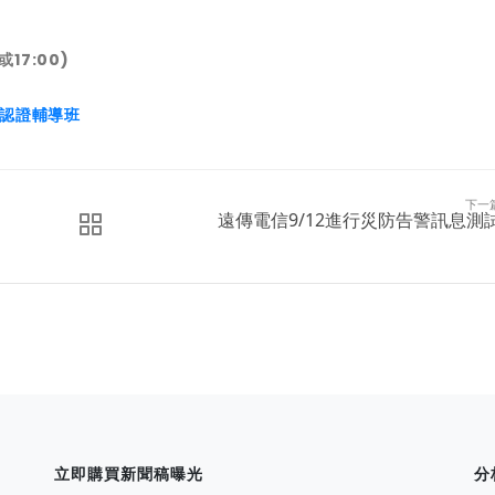
或17:00)
)認證輔導班
下一
遠傳電信9/12進行災防告警訊息測
立即購買新聞稿曝光
分