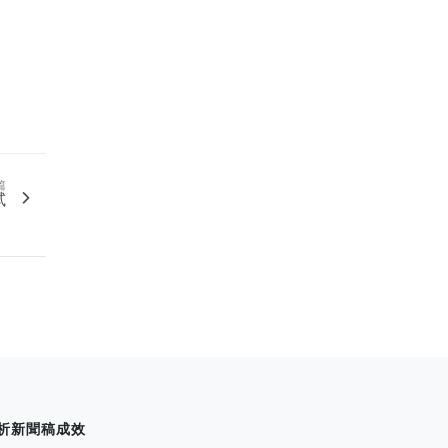
篇
試
析新聞稿成效