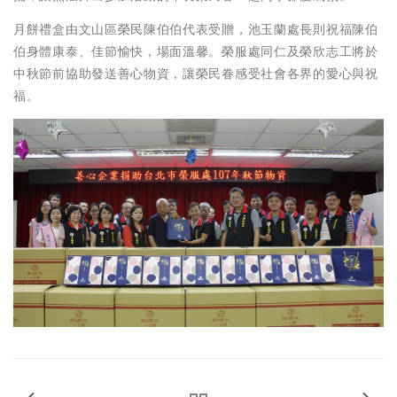
月餅禮盒由文山區榮民陳伯伯代表受贈，池玉蘭處長則祝福陳伯
伯身體康泰、佳節愉快，場面溫馨。榮服處同仁及榮欣志工將於
中秋節前協助發送善心物資，讓榮民眷感受社會各界的愛心與祝
福。