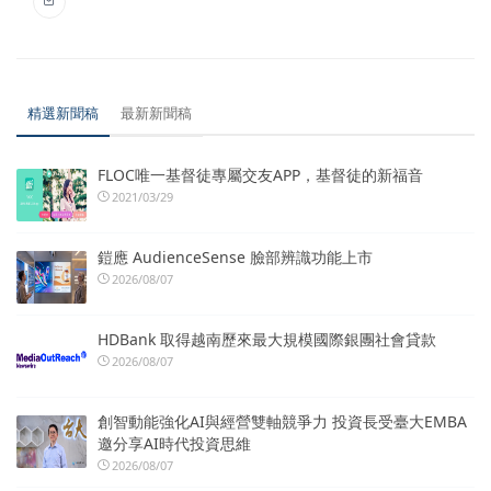
精選新聞稿
最新新聞稿
FLOC唯一基督徒專屬交友APP，基督徒的新福音
2021/03/29
鎧應 AudienceSense 臉部辨識功能上市
2026/08/07
HDBank 取得越南歷來最大規模國際銀團社會貸款
2026/08/07
創智動能強化AI與經營雙軸競爭力 投資長受臺大EMBA
邀分享AI時代投資思維
2026/08/07