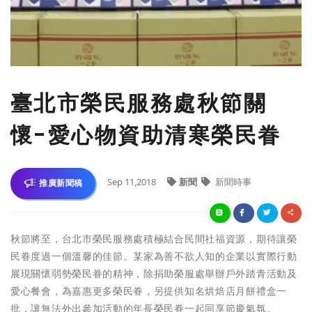
臺北市榮民服務處秋節關
懷-愛心物資助清寒榮民眷
Sep 11,2018
新聞
新聞時事
推廣新聞稿
秋節將至，台北市榮民服務處積極結合民間社福資源，期待讓榮
民眷度過一個溫馨的佳節。某家為善不欲人知的企業以實際行動
展現關懷弱勢榮民眷的精神，除捐助榮服處舉辦戶外踏青活動及
愛心餐會，為嘉惠更多榮民眷，另提供知名烘焙店月餅禮盒一
批，讓無法外出參加活動的年長榮民眷一起同享節慶氣氛。